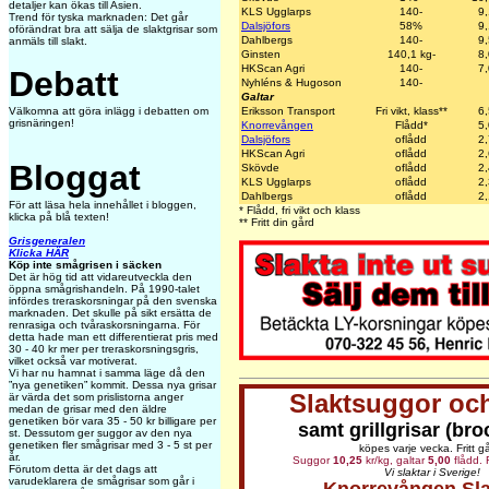
detaljer kan ökas till Asien.
KLS Ugglarps
140-
9
Trend för tyska marknaden: Det går
Dalsjöfors
58%
9
oförändrat bra att sälja de slaktgrisar som
Dahlbergs
140-
9
anmäls till slakt.
Ginsten
140,1 kg-
8
HKScan Agri
140-
7
Debatt
Nyhléns & Hugoson
140-
Galtar
Eriksson Transport
Fri vikt, klass**
6
Välkomna att göra inlägg i debatten om
grisnäringen!
Knorrevången
Flådd*
5
Dalsjöfors
oflådd
2
HKScan Agri
oflådd
2
Bloggat
Skövde
oflådd
2
KLS Ugglarps
oflådd
2
Dahlbergs
oflådd
2
För att läsa hela innehållet i bloggen,
* Flådd, fri vikt och klass
klicka på blå texten!
** Fritt din gård
Grisgeneralen
Klicka HÄR
Köp inte smågrisen i säcken
Det är hög tid att vidareutveckla den
öppna smågrishandeln. På 1990-talet
infördes treraskorsningar på den svenska
marknaden. Det skulle på sikt ersätta de
renrasiga och tvåraskorsningarna. För
detta hade man ett differentierat pris med
30 - 40 kr mer per treraskorsningsgris,
vilket också var motiverat.
Vi har nu hamnat i samma läge då den
”nya genetiken” kommit. Dessa nya grisar
Slaktsuggor och
är värda det som prislistorna anger
medan de grisar med den äldre
genetiken bör vara 35 - 50 kr billigare per
samt grillgrisar (bro
st. Dessutom ger suggor av den nya
genetiken fler smågrisar med 3 - 5 st per
köpes varje vecka. Fritt g
år.
Suggor
10,25
kr/kg, galtar
5,00
flådd. F
Förutom detta är det dags att
Vi slaktar i Sverige!
varudeklarera de smågrisar som går i
Knorrevången Sla