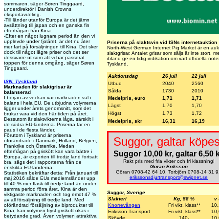
sommaren, säger Søren Tinggaard,
underdirektör i Danish Crowns
eksportavdeling.
-Till länder utanför Europa är det jämn
avsättning till japan och en ganska fin
efterfrågan från Kina.
-Efter en något lugnare period än den vi
upplevde under fjolåret, är det nu åter
Priserna på slaktsvin vid ISNs internetauktion
mer fart på försäljningen till Kina. Det sker
North-West German Internet Pig Market är en aukti
dock till något lägre priser och det ser
slaktgrisar. Antalet grisar som säljs är inte stort,
dessvärre ut som att vi har passerat
ibland ge en tidig indikation om vart officiella not
toppen för denna omgång, säger Søren
Tyskland.
Tinggaard.
Auktionsdag
26 juli
22 juli
ISN, Tyskland
Utbud
2040
2560
Marknaden för slaktgrisar är
Sålda
1730
2010
balanserad
I början av veckan var marknaden väl i
Medelpris, euro
1,71
1,71
balans i hela EU. De utbjudna volymerna
Lägst
1,70
1,70
ligger under årets genomsnitt, som det
Högst
1,73
1,72
brukar vara vid den här tiden på året.
Dessutom är slaktvikterna låga, särskilt i
Medelpris, skr
16,31
16,19
de södra EU-länderna. Priserna tar en
paus i de flesta länder.
Förutom i Tyskland är priserna
Suggor, galtar köpes
oförändrade i Danmark, Holland, Belgien,
Frankrike och Österrike. Medan
efterfrågan på griskött kan vara bättre i
Suggor 10,00 kr, galtar 6,50 k
Europa, är exporten till tredje land fortsatt
Rakt pris med fria vikter och fri klassning!
bra, sägs det i rapporterna från de
Göran Eriksson
enskilda EU-länderna.
Göran 0708-42 64 10, Torbjörn 0708-14 31 9
Statistiken bekräftar detta: Från januari till
erikssonsdjurtransport@swipnet.se
maj 2016 sålde EUs medlemsländer upp
till 40 % mer fläsk till tredje land än under
samma period förra året. Kina är den
Suggor, Sverige
viktigaste marknaden och tog emot 47 %
Slakteri
Kg, 58 %
v
av all försäljning till tredje land. Med
Knorrevången
Fri vikt, klass**
10
oförändrad försäljning av biprodukter till
Kina, kan volymen fryst griskött ökas i
Eriksson Transport
Fri vikt, klass**
10
betydande grad. Även volymen attraktiva
Skövde
140-
10