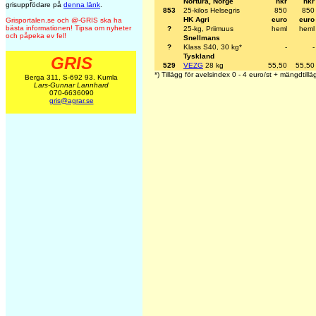
Nortura, Norge
nkr
nkr
grisuppfödare på
denna länk
.
853
25-kilos Helsegris
850
850
HK Agri
euro
euro
Grisportalen.se och @-GRIS ska ha
bästa informationen! Tipsa om nyheter
?
25-kg, Priimuus
heml
heml
och påpeka ev fel!
Snellmans
?
Klass S40, 30 kg*
-
-
Tyskland
GRIS
529
VEZG
28 kg
55,50
55,50
*) Tillägg för avelsindex 0 - 4 euro/st + mängdtillä
Berga 311, S-692 93. Kumla
Lars-Gunnar Lannhard
070-6636090
gris@agrar.se