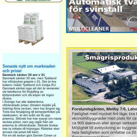
Senaste nytt om marknaden
och priser
Danmark sänker 20 øre v 31
Danmark sänker 20 øre, men Tyskland
har oförändrat grispris v 31. Det är bra
balans i både Tyskland och övriga EU.
Danmark sänker pga att det är semester
vid fabrikerna för förädling av
köttprodukter och då köper de ingen
råvara.
I Sverige har alla slakterierna
oförändrade priser. Ginsten trodde på
höjning förra veckan, men har ångrat sig.
Trots bra försäljning till semesterfolket på
västkusten, är det svårt att få upp
priserna. Skövde har inte svarat om nästa
veckas priser, men jag utgår från att
priserna är oförändrade. Skövde brukar
inte ta initiativ till höjningar. Rättelse sker
annars när priset blir känt.
För en tid sedan gick Danish Crown ut