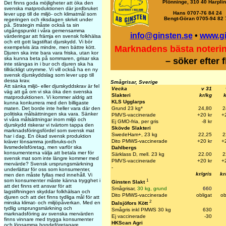
Plönninge, 310 40 Harpli
Det finns goda möjligheter att öka den
svenska matproduktionen där jordbruket
Hans 0707-76 84 24
lever upp till de miljö- och klimatmål som
Bengt-Göran 0705-94 82 
regeringen och riksdagen skrivit under
på. Strategin måste också ta sin
utgångspunkt i våra gemensamma
info@ginsten.se
•
www.g
värderingar att främja en svensk folkhälsa
och ett gott lagstiftat djurskydd. Vi bör
Marknadens bästa noteri
exempelvis äta mindre, men bättre kött.
Djuren ska inte bara vara friska, utan kor
ska kunna beta på sommaren, grisar ska
– söker efter 
inte stängas in i bur och djuren ska ha
tillräckligt utrymme. Vi vill också ha en ny
svensk djurskyddslag som lever upp till
dessa krav.
Smågrisar, Sverige
Att sänka miljö- eller djurskyddskrav är fel
Vecka
v 31
väg att gå om vi ska öka den svenska
Slakteri
kr/kg
k
matproduktionen. Vi kommer aldrig att
KLS Ugglarps
kunna konkurrera med den billigaste
Grund 23 kg*
24,80
2
maten. Det borde inte heller vara där den
politiska målsättningen ska vara. Sänker
PMVS-vaccinerade
+20 kr
+
vi våra målsättningar inom miljö och
Ej GMO-fria, per gris
-8 kr
djurskydd riskerar vi tvärtom tappa den
Skövde Slakteri
marknadsföringsfördel som svensk mat
SwedeHam+, 23 kg
22,25
2
har i dag. En ökad svensk produktion
Dito PMWS-vaccinerade
+20 k
r
+
kräver lönsamma jordbruks-och
livsmedelsföretag, men varför ska
Dahlbergs
konsumenterna välja att betala mer för
Särklass D, mell. 23 kg
22.00
2
svensk mat som inte längre kommer med
PMVS-vaccinerade
+20 kr
+
mervärde? Svensk ursprungsmärkning
-
underlättar för oss som konsumenter,
kr/gris
kr
men den måste fyllas med innehåll. Vi
1
som konsumenter måste känna trygghet i
Ginsten Slakt
att det finns ett ansvar för att
Smågrisar,
30 kg, grund
660
lagstiftningen skyddar folkhälsan och
Dito PMWS-vaccinerade
obligat
ob
djuren och att det finns tydliga mål för att
2
minska klimat- och miljöpåverkan. Med en
Dalsjöfors Kött
tydlig ursprungsmärkning och
Smågris inkl PMWS 30 kg
630
marknadsföring av svenska mervärden
Ej vaccinerade
-30
finns vinnare med trygga konsumenter
HKScan Agri
och lönsamma bondeföretagare.