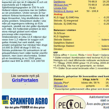
Dahlbergs
76-98,9
16,2
kapacitet på mer än 8 miljarder € och ett
exportvärde på 5 miljarder €.
HKScan Agri
***
70-99,9
15,8
Självförsörjningsgraden är 250 % och
Lövsta Kött
75-92
Holland måste exportera mer än hälften
Nyhléns & Hugos
. avt
50 - 106,9
av sin produktion. Under senare år har
Avdrag
sektorn förlorat konkurrens, vilket leder till
KLS Uggl. Ej GMO-fria
-
-0,2
lägre lönsamhet, hög skuldbörda och
Skövde. Ej integrerad
-
-0,2
andra problem. Grissektorn skyller i viss
mån på regeringens tolkning av EUs
Skövde. Ej GMO-fria
-
-0,2
regelverk, särskilt när det gäller djurskydd
-
och miljö. Ett holländskt problem är den
Balansen i slakten
stora mängd gödsel som måste
SLS/Scan
-
processas eller exporteras.
KLS Ugglarps
-
Grisbeståndet är cirka 12,6 miljoner djur
varav över 1,2 miljoner är suggor och
Skövde Slakteri
-
balan
galtar. Antalet har varit stabilt, men
Dalsjöfors Slakteri
-
antalet svingårdar har minskat från drygt
Dahlbergs Slakteri
-
balan
14.000 år 2000 till drygt 5 000 nu.
Ginsten
balan
Största problemen för svinsektorn är att
upp
grisuppfödares barn väljer karriär utanför
Gröna siffror =
överst
,
Röda =
brist
Svart =
balans
sektorn, men även ekonomiska. Snittet
* Gäller endast i kombination med tecknat KLS U
på en besättning är nu 2500 grisar,
Slaktgris och med tillhörande ordinarie veckolever
jämfört med 900 år 2000. /LG 160730
**= Tillägg: 2500-3999 grisar +0,15 kr/kg, 4000-
+0,45 kr/kg. Alla har ett garantipris, se nedan.
***= Gäller Scan-avtal tecknade efter 1 novembe
Läs senaste nytt på
Slaktsvin, golvpriser för leverantörer med kont
GrisPortalen
Slakteri
Viktgr, kött-%
Pr
Skövde
Plus
*
bästa vikt, 58 %
16
-
HKScan Agr
golvpris
16
* Garantipriset gälleroavsett vilka grisar som levere