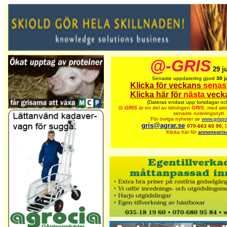
@-GRIS
29 j
Senaste uppdatering gjord
30 j
Klicka för veckans
senas
Klicka här för
nästa
veck
(Dateras endast upp torsdagar oc
@-
GRIS
är en del av tidningen
GRIS
,
med aktu
senaste noteringsnytt.
För övriga nyheter se
www.grispo
gris@agrar.se
070-663 60 90,
Klicka här för
annonspris