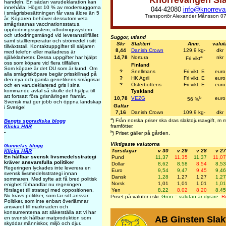
handeln. En sådan varudeklaration kan
innehålla: Högst 10 % av modersuggorna
044-42080
info@knorreva
i smågrisbesättningen får vara äldre än 5
Transportör Alexander Månsson 0
år. Köparen behöver dessutom veta
smågrisarnas vaccinationsstatus,
uppfödningssystem, utfodringssystem
och utfodringsmängd vid leveranstillfället
Suggor, utland
samt stalltemperatur och strömedel i sitt
Skr
Slakteri
Anm.
valut
tillväxtstall. Kontaktuppgifter till säljaren
8,44
Danish Crown
129,9 kg-
dkr
med telefon eller mailadress är
a
14,78
Nortura
nkr
självklarheter. Dessa uppgifter har hjälpt
Fri vikt
oss som köpare vid flera tillfällen.
Finland
Som köpare är det DU som är kund. Om
?
Snellmans
Fri vikt, E
euro
alla smågrisköpare begär prisskillnad på
?
HK Agrii
Fri vikt, E
euro
den nya och gamla genetikens smågrisar
?
Österbottens
Fri vikt, E
euro
och en varudeklarerad gris i sina
kommande avtal så skulle det hjälpa till
Tyskland
att fortsatt föra grisnäringen framåt.
b
10,78
VEZG
euro
56 %
Svensk mat ger jobb och öppna landskap
Galtar
i Sverige!
7,16
Danish Crown
109,9 kg-
dkr
a
) Från norska priser ska dras slaktdjursavgift, 
Bengts sporadiska blogg
framfötter.
Klicka HÄR
b
-
) Priset gäller på gården.
Viktigaste valutorna
Gunnelas blogg
Torsdagar
v 30
v 29
v 28
v 27
Klicka HÄR
En hållbar svensk livsmedelsstrategi
Pund
11,37
11,35
11,37
11,07
kräver ansvarsfulla politiker
Dollar
8,62
8,58
8,54
8,53
Regeringen lyckades inte leverera en
Euro
9,54
9,47
9,45
9,46
svensk livsmedelsstrategi innan
Dansk
1,28
1,27
1,27
1,27
sommaren. Med syfte att få bred politisk
Norsk
1,01
1,01
1,01
1,01
enighet förhandlar nu regeringen
Yen
8,22
8,02
8,20
8,45
förslaget till strategi med oppositionen.
Nu krävs politiker, som tar sitt ansvar.
Priset på valutor i skr.
Grön = valutan är dyrare.
Rö
Politiker, som inte enbart överlämnar
ansvaret till marknaden och
konsumenterna att säkerställa att vi har
AB Ginsten Slak
en svensk hållbar matproduktion som
skyddar människor, miljö och djur.