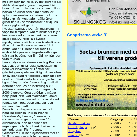
med att man tänkte ta 10 dkr extra för att
slakta ekologiska grisar, utegrisar. Det
beror på att det kostar mer att kontrollera
hälsan på grisar som exponerats för
sjukdomar som finns i naturen och hos
vilda djur. Merkostnaden gäller även
grisar från s k verandastallar, där djuren
har möjlighet att gå ut.
I veckan backade DC från meravgiften, i
varje fall temporärt. Andra slakterier följde
Grispriserna vecka 31
inte efter med att ta ut merkostnaderna. I
stället ska DC försöka påverka
myndigheterna att förändra kontrollkraven
till att bli mer lika de krav som ställs i
andra länder. I Holland tar man t ex
endast blodprover i utegrisbesättningar
där man bedömer en förhöjd risk från den
vilda faunan.
I en analys som refereras av Pig Progress
sägs att den nolländska svinsektorn nu
behöver innovationer. I åratal har
grisnäringen spelat en viktig roll i att sätta
en ny standard för grisproduktion runt om
i världen. Strukturella förändringar behövs
i grisnäringen, från foder och genetik till
detaljhandeln. Av de befintliga 5 000
grisföretagarna kan endast några och
2000 överleva. Grisuppfödarna måste
börja producera vad marknaden kräver,
söka mer samarbete och ingå avtal med
företag som bearbetar sina djur och
marknadsföra köttet.
Detta är de viktigaste slutsatserna i
handlingsplanen "Action Plan to
Slaktsvin, grundnotering för bäst betalda viktg
Revitalise Pig Farming", som satts
Slakteri
Viktgr kg
v 3
samman av en grupp experter från
grisnäringen, den nederländska
Ginsten Slakteri
75-99,9
16,8
regeringen och Rabobank. Det är den
KLS Ugglarps
Topp
*
70-96,9
16,4
som refereras i Pig Process.
Dalsjöfors
75-99,9
16,4
Grissektorn i Holland sysselsätter mer än
Skövde
Plus
**
75-102,9
16,4
26 000 personer och har en årlig