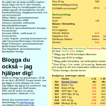
Plus 30 kg
580
Nu gäller det att skapa politisk enighet i
Marknad
stillägg/avdrag
-
dessa frågor så att vi i den fortsatta
dialogen kring en handlingsplan kan ge
4
-30 kr
-
Ej PMWS-vaccinerade
tydliga signaler till myndigheter, bönder,
-
livsmedelsföretag, dagligvaruhandeln och
Marknadstillägg
oss konsumenter.
Ginsten*
-
Håkan Wirtén, generalsekreterare
Världsnaturfonden WWF
Scan
+20
Johanna Sandahl, ordförande
Balans i förmedling
Naturskyddsföreningen
Scan
-
Jan Bertoft, generalsekreterare Sveriges
KLS Ugglarps
-
Konsumenter
Skövde Slakteri
brist
Gunnela Ståhle, ordförande Vi
Konsumenter
Dalsjöfors Kött
balans
ba
Louise Ungerth, ansvarig konsument och
Dahlbergs Slakteri
balans
ba
miljö Konsumentföreningen Stockholm
Ginsten
brist
Roger Pettersson, generalsekreterare
-
World Animal Protection
Priserna: Färg visar
Prishöjning
Prissänkning
Oför
Åsa Hagelstedt, generalsekreterare
stil visar:
Överst
,
brist,
balans
Djurskyddet Sverige
1
Tillägg upp till 106 kr/smågris tillkommer.
2
Tillägg upp till 50 kr möjliga
Blogga du
4
Tillägg gäller förmedling, vid mellangårds avtalar
5
Över 30 kg + 5 kr, under -10 kr per kg. Marknaden
också – jag
som anges är det som marknaden indikerar just n
6
Södra Sverige, danska kronor
hjälper dig!
Smågrisar, noteringar utland
Starta en blogg om grisnäringen, så får
Vecka
v 31
v 30
du en länk i @-GRIS! Passar ämnet, kan
Skr
Danish Crown
dkr
dkr
jag lägga in hela inlägget här ovan.
302
Basis 7 kg
236
242
Jag hjälper dig igång och publicerar. Jag
510
Basis 30 kg
399
408
lägger bloggen på GrisPortalen.
Skriv vad du tycker om grisar,
308
SPF+Myc 7 kg
241
247
grisproduktion, slakterier, m m!
517
SPF+Myc 30 kg
404
413
313
SPF 7 kg
245
251
Skicka dina kommentarer och
519
SPF 30 kg
408
417
debattinlägg till
gris@agrar.se
.
1454
Økologi 30 kg
1136
1141
Läs tidigare kommentarer från