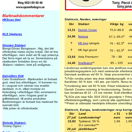
Marknadskommentarer
Slaktsvin, Norden, noteringar
HKScan Agri
-
Skr
Slakteri
Viktgr. kg
va
13,31
Danish Crown
70,0–88,9
dk
KLS Ugglarps
a
24,96
Nortura
nk
67,1–85,0
-
b
?
HK Agri
rybsgris
eu
76 – 92,5
Ginsten Slakteri
Bengt-Göran Bengtsson: -Nej, det blir
b
?
HK Agri grund
eu
76 – 92,5
oförändrat nästa vecka också. Det är bra
efterfrågan, men svårt att få upp priserna.
13,64
Atria Premium+
78 – 98
eu
Det finns inget att ta av. Semestrarna på
västkusten fortsätter ännu en tid.
14,40
Snellmans
**
85 – 105
eu
-Balans i slakten, brist på smågrisar. .
Ländernas avräkningspriser kan inte jämföras exa
prissättningssystem och med varierande efterbetal
Danmark avräknas vid 60 %. Varje procentenhet ä
Dalsjöfors Kött
a
) Från norska priser ska dras slaktdjursavgift, 
Cato Gustafsson: -Marknaden är fortsatt
framfötter. 60 % kött. +40 øre. per kött%. Noroc-k
god, med bra efterfrågan. Vi kommer nu
b
in i augusti och närmar oss snabbt
) Avräkning sker vid 60 % kött. Priset inkluderar in
skolstart, m m, vilket innebär en
Danish Crowns notering är bruttonotering. Sedan 
förändring i efterfrågan från sommarens
kan beräknas till 10 - 15 öre mindre. Exkl efterlikvi
efterfrågan, som i högsta grad är
b
)LSOs pris visar från 30/4 2010 grundpris + Primus
grillrelaterad, till andra produkter.
effektivieringstillägg, som i princip alla uppfödare 
Bedömningen är fortsatt bra marknad för
**
Priset är utbetalat medelpris inklusive utvecklings
svenskt kött.
-Alla priser är oförändrade.
Slaktsvin, Europa, landsnoteringar resp korri
Skr
Land
v 31
v 30
27 juli
Landsnotering*
euro
euro
15,83
Tyskland, 56 %
1,66
1,66
Skövde Slakteri:
-
D:o svenska***
-
-
Tommy Ögren: -
26 juli
jämförbara**