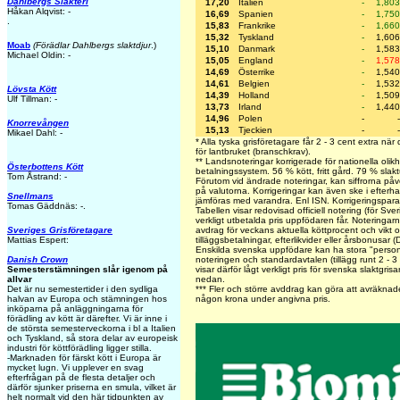
Dahlbergs Slakteri
17,20
Italien
-
1,803
Håkan Alqvist: -
16,69
Spanien
-
1,750
.
15,83
Frankrike
-
1,660
15,32
Tyskland
-
1,606
Moab
(Förädlar Dahlbergs slaktdjur
.)
15,10
Danmark
-
1,583
Michael Oldin: -
15,05
England
-
1,578
14,69
Österrike
-
1,540
14,61
Belgien
-
1,532
Lövsta Kött
14,39
Holland
-
1,509
Ulf Tillman: -
13,73
Irland
-
1,440
14,96
Polen
-
-
Knorrevången
15,13
Tjeckien
-
-
Mikael Dahl: -
* Alla tyska grisföretagare får 2 - 3 cent extra när
för lantbruket (branschkrav).
** Landsnoteringar korrigerade för nationella olikh
Österbottens Kött
betalningssystem. 56 % kött, fritt gård. 79 % slakt
Tom Åstrand: -
Förutom vid ändrade noteringar, kan siffrorna påv
på valutorna. Korrigeringar kan även ske i efterh
Snellmans
jämföras med varandra. Enl ISN. Korrigeringspa
Tomas Gäddnäs: -.
Tabellen visar redovisad officiell notering (för Sve
verkligt utbetalda pris uppfödaren får. Noteringarna 
avdrag för veckans aktuella köttprocent och vikt oc
Sveriges Grisföretagare
tilläggsbetalningar, efterlikvider eller årsbonusar 
Mattias Espert:
Enskilda svenska uppfödare kan ha stora "personli
noteringen och standardavtalen (tillägg runt 2 - 3
Danish Crown
visar därför lågt verkligt pris för svenska slaktgris
Semesterstämningen slår igenom på
nedan.
allvar
***
Fler och större avddrag kan göra att avräknade 
Det är nu semestertider i den sydliga
någon krona under angivna pris.
halvan av Europa och stämningen hos
inköparna på anläggningarna för
förädling av kött är därefter. Vi är inne i
de största semesterveckorna i bl a Italien
och Tyskland, så stora delar av europeisk
industri för köttförädling ligger stilla.
-Marknaden för färskt kött i Europa är
mycket lugn. Vi upplever en svag
efterfrågan på de flesta detaljer och
därför sjunker priserna en smula, vilket är
helt normalt vid den här tidpunkten av