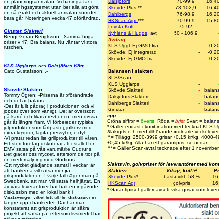
Dalsjöfors
70-99,9
16,4
en planeringsanmälan. Vi har inga tak i
anmälningssystemet utan ber alla att göra
Skövde
Plus
**
73-102,9
16,4
en så exakt och aktuell anmälan som det
Dahlbergs
76-98,9
16,2
bara går. Noteringen vecka 47 oförändrad.
HKScan Agri
***
70-99,9
15,8
Lövsta Kött
75-92
Ginsten Slakteri
Nyhléns & Hugos
. avt
50 - 106,9
Bengt-Göran Bengtsson: -Samma höga
Avdrag
priser v 47. Bra balans. Nu väntar vi stora
KLS Uggl. Ej GMO-fria
-
-0,2
ruschen.
Skövde. Ej integrerad
-
-0,2
Skövde. Ej GMO-fria
-
-0,2
-
KLS Ugglarps
och
Dalsjöfors Kött
Cato Gustafsson: .-
Balansen i slakten
SLS/Scan
-
KLS Ugglarps
-
Skövde Slakteri:
Skövde Slakteri
-
balan
Tommy Ögren: -Priserna är oförändrade
Dalsjöfors Slakteri
-
balan
och det är balans.
Dahlbergs Slakteri
-
balan
-Det är fullt pådrag i produktionen och vi
Ginsten
balan
jobbar över som vanligt. Det är överskott
upp
på karré och likaså revbenen, men dessa
Gröna siffror =
överst
,
Röda =
brist
Svart =
balans
går åt längre fram. Vi förbereder typiska
* Gäller endast i kombination med tecknat KLS U
julprodukter som tårtpastej, julkorv med
Slaktgris och med tillhörande ordinarie veckolever
extra kryddor, lagda pressyltor, o dyl.
**= Tillägg: 2500-3999 grisar +0,15 kr/kg, 4000-
-Vi pratar redan lite grillprodukter till våren.
+0,45 kr/kg. Alla har ett garantipris, se nedan.
Ett stort företag diskuterar att i stället för
***= Gäller Scan-avtal tecknade efter 1 novembe
EMV satsa på vårt varumärke Gudruns.
Det gläder oss mycket, eftersom de tror på
en merförsäljning med Gudruns.
Slaktsvin, golvpriser för leverantörer med kont
-Ett mycket glädjande samtal i veckan är
att bankerna vill satsa mer på
Slakteri
Viktgr, kött-%
Pr
grisproduktionen. I varje fall säger man på
Skövde
Plus
*
bästa vikt, 58 %
16
Swedbank, att man vill satsa helhjärtat. En
HKScan Agr
golvpris
16
av våra leverantörer har haft en ingående
* Garantipriset gälleroavsett vilka grisar som levere
diskussion med en lokal bank i
Västsverige, vilket lett till fler diskussioner
längre upp i bankledet. Där har man
konstaterat att grisproduktion är säkra
projekt att satsa på, eftersom livsmedel har
säker avsättning.