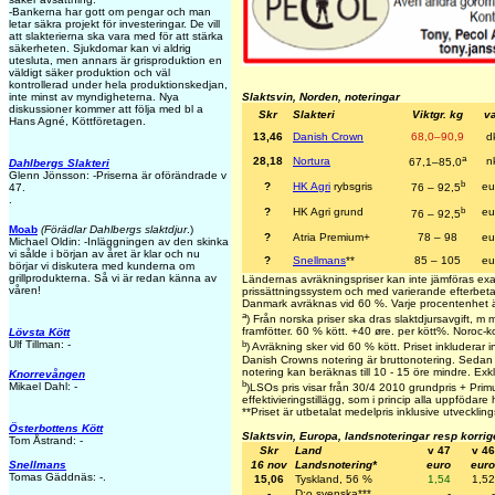
-Bankerna har gott om pengar och man
letar säkra projekt för investeringar. De vill
att slakterierna ska vara med för att stärka
säkerheten. Sjukdomar kan vi aldrig
utesluta, men annars är grisproduktion en
väldigt säker produktion och väl
kontrollerad under hela produktionskedjan,
inte minst av myndigheterna. Nya
Slaktsvin, Norden, noteringar
diskussioner kommer att följa med bl a
Skr
Slakteri
Viktgr. kg
va
Hans Agné, Köttföretagen.
13,46
Danish Crown
68,0–90,9
d
a
28,18
Nortura
n
67,1–85,0
Dahlbergs Slakteri
Glenn Jönsson: -Priserna är oförändrade v
b
?
HK Agri
rybsgris
eu
47.
76 – 92,5
.
b
?
HK Agri grund
eu
76 – 92,5
Moab
(Förädlar Dahlbergs slaktdjur
.)
?
Atria Premium+
78 – 98
eu
Michael Oldin: -Inläggningen av den skinka
vi sålde i början av året är klar och nu
?
Snellmans
**
85 – 105
eu
börjar vi diskutera med kunderna om
grillprodukterna. Så vi är redan känna av
Ländernas avräkningspriser kan inte jämföras exa
våren!
prissättningssystem och med varierande efterbetal
Danmark avräknas vid 60 %. Varje procentenhet ä
a
) Från norska priser ska dras slaktdjursavgift, 
framfötter. 60 % kött. +40 øre. per kött%. Noroc-k
Lövsta Kött
b
Ulf Tillman: -
) Avräkning sker vid 60 % kött. Priset inkluderar in
Danish Crowns notering är bruttonotering. Sedan 
notering kan beräknas till 10 - 15 öre mindre. Exkl 
Knorrevången
b
Mikael Dahl: -
)LSOs pris visar från 30/4 2010 grundpris + Primus
effektivieringstillägg, som i princip alla uppfödare 
**
Priset är utbetalat medelpris inklusive utvecklings
Österbottens Kött
Slaktsvin, Europa, landsnoteringar resp korri
Tom Åstrand: -
Skr
Land
v 47
v 46
16 nov
Landsnotering*
euro
euro
Snellmans
Tomas Gäddnäs: -.
15,06
Tyskland, 56 %
1,54
1,52
-
D:o svenska***
-
-