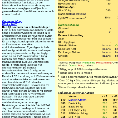
Smågris inkl PMWS 30 kg
630
samhällsklasser framkallad av den
Ej vaccinerade
-30
bristande etik och utmanande arrogans i
HKScan Agri
beteendet som nyligen avslöjats hos
Plus 30 kg
580
generaldirektörer, överläkare, revisorer och
Marknad
stillägg/avdrag
-
annan överhet.
4
-30 kr
-
Ej PMWS-vaccinerade
Gunnelas blogg
-
Klicka HÄR
Marknadstillägg
Den 18 november är antibiotikadagen
Ginsten*
-
I fem år har ansvariga myndigheter i första
Scan
0
hand Folkhälsomyndigheten bjudit in till
Balans i förmedling
antibiotikaforum den 18 november. Syftet
Scan
-
är att samla intressenter från alla sektorer
för att utbyta kunskap och erfarenheter för
KLS Ugglarps
-
att föra kampen mot ökad
Skövde Slakteri
balans
Öv
antibiotikaresistens. Egentligen är hela
Dalsjöfors Kött
balans
ba
veckan ägnat åt att påminna om kampen
Dahlbergs Slakteri
balans
ba
mot antibiotikaresistens. Mycket lägligt
Ginsten
balans
ba
visas då på TV2 dokumentären kring
kampen mot MRSA, multiresistenta
-
staphyllococcus aureus i Danmark och
Priserna: Färg visar
Prishöjning
Prissänkning
Oför
Norge. I första hand avslöjas hur
stil visar:
Överst
,
brist
,
balans
chefsveterinären på danska
1
Tillägg upp till 106 kr/smågris tillkommer.
livsmedelsverket i flera år vägrar att
2
Tillägg upp till 50 kr möjliga
undersöka danska svinavelsbesättningar.
4
Danska LRF, Landbrug och Födovarer talar
Tillägg gäller förmedling, vid mellangårds avtalar
om stora ekonomiska konsekvenser om
5
Över 30 kg + 5 kr, under -10 kr per kg. Marknaden
man konstaterar MRSA i danska
som anges är det som marknaden indikerar just n
svinavelsbesättningar. Prevalensen av
6
Södra Sverige, danska kronor
MRSA hos danska slaktsvin har ökat
kraftigt under senare år och är nu orimligt
Smågrisar, noteringar utland
hög. Man talade om 70 % smittade
Vecka
v 47
v 46
slaktsvin. Till slut tröttnade danske
livsmedelsministern och
Skr
Danish Crown
dkr
dkr
avelsbesättningarna provtogs.
303
Basis 7 kg
230
225
Besättningarna var inte fria från MRSA!
516
Basis 30 kg
391
382
Jag var i Oslo i onsdags och talade då
310
SPF+Myc 7 kg
235
230
med lantbruksrepresentanter om den
522
SPF+Myc 30 kg
396
387
norska strategin för att bekämpa MRSA i
norska svinbesättningar. I Norge gäller
315
SPF 7 kg
239
234