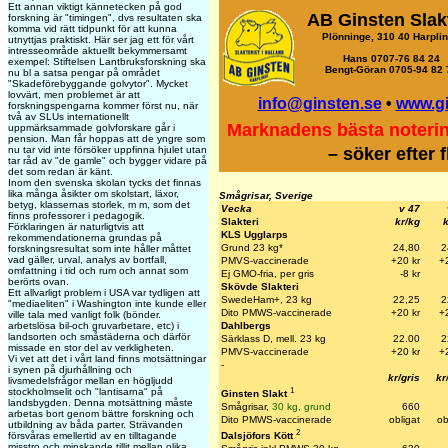
Ett annan viktigt kännetecken på god
AB Ginsten Slak
forskning är "timingen", dvs resultaten ska
komma vid rätt tidpunkt för att kunna
Plönninge, 310 40 Harpli
utnyttjas praktiskt. Här ser jag ett för vårt
intresseområde aktuellt bekymmersamt
Hans 0707-76 84 24
exempel: Stiftelsen Lantbruksforskning ska
Bengt-Göran 0705-94 82 
nu bl a satsa pengar på området
"Skadeförebyggande golvytor". Mycket
lovvärt, men problemet är att
info@ginsten.se
•
www.g
forskningspengarna kommer först nu, när
två av SLUs internationellt
Marknadens bästa noteri
uppmärksammade golvforskare går i
pension. Man får hoppas att de yngre som
– söker efter 
nu tar vid inte försöker uppfinna hjulet utan
tar råd av "de gamle" och bygger vidare på
det som redan är känt.
Inom den svenska skolan tycks det finnas
lika många åsikter om skolstart, läxor,
Smågrisar, Sverige
betyg, klassernas storlek, m m, som det
Vecka
v 47
finns professorer i pedagogik.
Slakteri
kr/kg
k
Förklaringen är naturligtvis att
KLS Ugglarps
rekommendationerna grundas på
Grund 23 kg*
24,80
2
forskningsresultat som inte håller måttet
vad gäller, urval, analys av bortfall,
PMVS-vaccinerade
+20 kr
+
omfattning i tid och rum och annat som
Ej GMO-fria, per gris
-8 kr
berörts ovan.
Skövde Slakteri
Ett allvarligt problem i USA var tydligen att
SwedeHam+, 23 kg
22,25
2
"mediaeliten" i Washington inte kunde eller
Dito PMWS-vaccinerade
+20 k
r
+
ville tala med vanligt folk (bönder.
Dahlbergs
arbetslösa bil-och gruvarbetare, etc) i
landsorten och småstäderna och därför
Särklass D, mell. 23 kg
22.00
2
missade en stor del av verkligheten.
PMVS-vaccinerade
+20 kr
+
Vi vet att det i vårt land finns motsättningar
-
i synen på djurhållning och
kr/gris
kr
livsmedelsfrågor mellan en högljudd
1
stockholmselit och "lantisarna" på
Ginsten Slakt
landsbygden. Denna motsättning måste
Smågrisar,
30 kg, grund
660
arbetas bort genom bättre forskning och
Dito PMWS-vaccinerade
obligat
ob
utbildning av båda parter. Strävanden
2
Dalsjöfors Kött
försvåras emellertid av en tilltagande
misstro och minskande tillit mellan olika