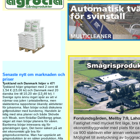
Senaste nytt om marknaden och
priser
Tyskland och Danmark höjer v 47!
Tyskland höjer grispriset med 2 cent till
1,54 € (15,06 kr) och Danmark med 20
danska öre till 10,20 skr (13,46 kr). I
Sverige syns ännu inget spår av att vi
närmar oss julen i pristabellerna, men
slakterierna rapporterar ökande aktiviteter
för julvarorna. Man börjar också diskutera
grillprodukter med kunderna. Handeln är
tidig med sina planer och både Skövde
och Moab, som förädlar Dahlbergs grisar,
säger att man börjar planera för våren.
Bankerna börjar intressera sig för
grisnäringen igen. Det beror säkert på att
det ekonomiskt går bra för
grisproducenterna. Man har upptäckt att
grisproduktion är en säker produktion. Alla