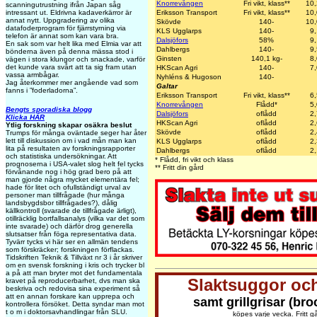
Knorrevången
Fri vikt, klass**
10
scanningutrustning ifrån Japan såg
Eriksson Transport
Fri vikt, klass**
10
intressant ut. Eldrivna kadaverkärror är
annat nytt. Uppgradering av olika
Skövde
140-
10
datafoderprogram för fjärrstyrning via
KLS Ugglarps
140-
9
telefon är annat som kan vara bra.
Dalsjöfors
58%
9
En sak som var helt lika med Elmia var att
Dahlbergs
140-
9
bönderna även på denna mässa stod i
Ginsten
140,1 kg-
8
vägen i stora klungor och snackade, varför
det kunde vara svårt att ta sig fram utan
HKScan Agri
140-
7
vassa armbågar.
Nyhléns & Hugoson
140-
Jag återkommer mer angående vad som
Galtar
fanns i ”foderladorna”.
Eriksson Transport
Fri vikt, klass**
6
Knorrevången
Flådd*
5
Bengts sporadiska blogg
Dalsjöfors
oflådd
2
Klicka HÄR
HKScan Agri
oflådd
2
Ytlig forskning skapar osäkra beslut
Skövde
oflådd
2
Trumps för många oväntade seger har åter
lett till diskussion om i vad mån man kan
KLS Ugglarps
oflådd
2
lita på resultaten av forskningsrapporter
Dahlbergs
oflådd
2
och statistiska undersökningar. Att
* Flådd, fri vikt och klass
prognoserna i USA-valet slog helt fel tycks
** Fritt din gård
förvånande nog i hög grad bero på att
man gjorde några mycket elementära fel;
hade för litet och ofullständigt urval av
personer man tillfrågade (hur många
landsbygdsbor tillfrågades?), dålig
källkontroll (svarade de tillfrågade ärligt),
otillräcklig bortfallsanalys (vilka var det som
inte svarade) och därför drog generella
slutsatser från föga representativa data.
Tyvärr tycks vi här ser en allmän tendens
som förskräcker; forskningen förflackas.
Tidskriften Teknik & Tillväxt nr 3 i år skriver
om en svensk forskning i kris och trycker bl
a på att man bryter mot det fundamentala
Slaktsuggor och
kravet på reproducerbarhet, dvs man ska
beskriva och redovisa sina experiment så
att en annan forskare kan upprepa och
samt grillgrisar (bro
kontrollera försöket. Detta syndar man mot
t o m i doktorsavhandlingar från SLU.
köpes varje vecka. Fritt g