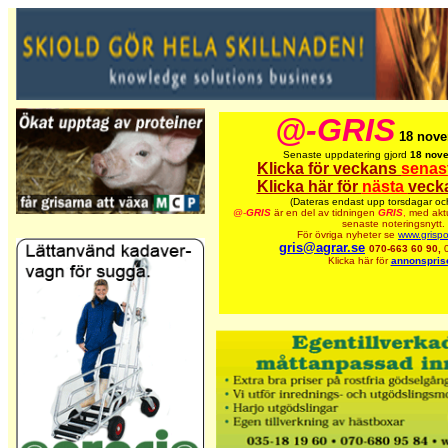
@-GRIS
18 nove
Senaste uppdatering gjord
18 nov
Klicka för veckans
senas
Klicka här för
nästa
veck
(Dateras endast upp torsdagar oc
@-
GRIS
är en del av tidningen
GRIS
,
med aktu
senaste noteringsnytt.
För övriga nyheter se
www.grispo
gris@agrar.se
070-663 60 90,
Klicka här för
annonspris