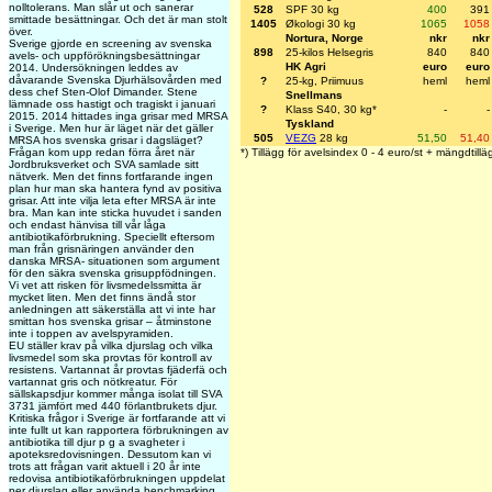
nolltolerans. Man slår ut och sanerar
528
SPF 30 kg
400
391
smittade besättningar. Och det är man stolt
1405
Økologi 30 kg
1065
1058
över.
Nortura, Norge
nkr
nkr
Sverige gjorde en screening av svenska
898
25-kilos Helsegris
840
840
avels- och uppförökningsbesättningar
HK Agri
euro
euro
2014. Undersökningen leddes av
dåvarande Svenska Djurhälsovården med
?
25-kg, Priimuus
heml
heml
dess chef Sten-Olof Dimander. Stene
Snellmans
lämnade oss hastigt och tragiskt i januari
?
Klass S40, 30 kg*
-
-
2015. 2014 hittades inga grisar med MRSA
Tyskland
i Sverige. Men hur är läget när det gäller
505
VEZG
28 kg
51,50
51,40
MRSA hos svenska grisar i dagsläget?
Frågan kom upp redan förra året när
*) Tillägg för avelsindex 0 - 4 euro/st + mängdtillä
Jordbruksverket och SVA samlade sitt
nätverk. Men det finns fortfarande ingen
plan hur man ska hantera fynd av positiva
grisar. Att inte vilja leta efter MRSA är inte
bra. Man kan inte sticka huvudet i sanden
och endast hänvisa till vår låga
antibiotikaförbrukning. Speciellt eftersom
man från grisnäringen använder den
danska MRSA- situationen som argument
för den säkra svenska grisuppfödningen.
Vi vet att risken för livsmedelssmitta är
mycket liten. Men det finns ändå stor
anledningen att säkerställa att vi inte har
smittan hos svenska grisar – åtminstone
inte i toppen av avelspyramiden.
EU ställer krav på vilka djurslag och vilka
livsmedel som ska provtas för kontroll av
resistens. Vartannat år provtas fjäderfä och
vartannat gris och nötkreatur. För
sällskapsdjur kommer många isolat till SVA
3731 jämfört med 440 förlantbrukets djur.
Kritiska frågor i Sverige är fortfarande att vi
inte fullt ut kan rapportera förbrukningen av
antibiotika till djur p g a svagheter i
apoteksredovisningen. Dessutom kan vi
trots att frågan varit aktuell i 20 år inte
redovisa antibiotikaförbrukningen uppdelat
per djurslag eller använda benchmarking