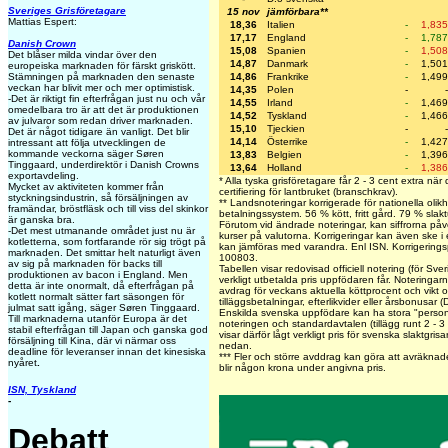
Sveriges Grisföretagare
15 nov
jämförbara**
Mattias Espert:
18,36
Italien
-
1,835
17,17
England
-
1,787
Danish Crown
15,08
Spanien
-
1,508
Det blåser milda vindar över den
14,87
Danmark
-
1,501
europeiska marknaden för färskt griskött.
14,86
Frankrike
-
1,499
Stämningen på marknaden den senaste
veckan har blivit mer och mer optimistisk.
14,35
Polen
-
-
-Det är riktigt fin efterfrågan just nu och vår
14,55
Irland
-
1,469
omedelbara tro är att det är produktionen
14,52
Tyskland
-
1,466
av julvaror som redan driver marknaden.
15,10
Tjeckien
-
-
Det är något tidigare än vanligt. Det blir
14,14
Österrike
-
1,427
intressant att följa utvecklingen de
kommande veckorna säger Søren
13,83
Belgien
-
1,396
Tinggaard, underdirektör i Danish Crowns
13,64
Holland
-
1,386
exportavdeling.
* Alla tyska grisföretagare får 2 - 3 cent extra nä
Mycket av aktiviteten kommer från
certifiering för lantbruket (branschkrav).
styckningsindustrin, så försäljningen av
** Landsnoteringar korrigerade för nationella olikh
framändar, bröstfläsk och till viss del skinkor
betalningssystem. 56 % kött, fritt gård. 79 % slakt
är ganska bra.
Förutom vid ändrade noteringar, kan siffrorna på
-Det mest utmanande området just nu är
kurser på valutorna. Korrigeringar kan även ske i
kotletterna, som fortfarande rör sig trögt på
kan jämföras med varandra. Enl ISN. Korrigerin
marknaden. Det smittar helt naturligt även
100803.
av sig på marknaden för backs till
Tabellen visar redovisad officiell notering (för Sve
produktionen av bacon i England. Men
verkligt utbetalda pris uppfödaren får. Noteringarna 
detta är inte onormalt, då efterfrågan på
avdrag för veckans aktuella köttprocent och vikt oc
kotlett normalt sätter fart säsongen för
tilläggsbetalningar, efterlikvider eller årsbonusar 
julmat satt igång, säger Søren Tinggaard.
Enskilda svenska uppfödare kan ha stora "personli
Till marknaderna utanför Europa är det
noteringen och standardavtalen (tillägg runt 2 - 3
stabil efterfrågan till Japan och ganska god
visar därför lågt verkligt pris för svenska slaktgris
försäljning till Kina, där vi närmar oss
nedan.
deadline för leveranser innan det kinesiska
***
Fler och större avddrag kan göra att avräknade
nyåret
.
blir någon krona under angivna pris.
ISN, Tyskland
-
Debatt