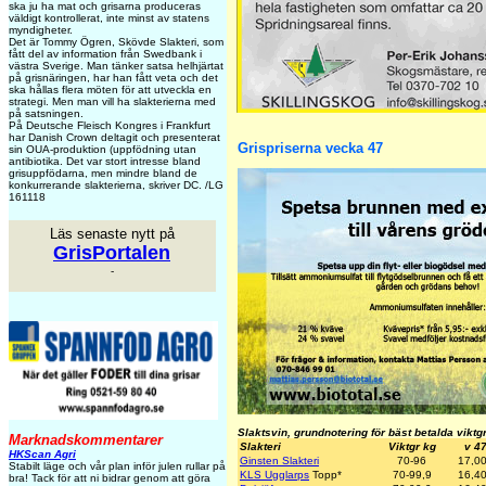
ska ju ha mat och grisarna produceras
väldigt kontrollerat, inte minst av statens
myndigheter.
Det är Tommy Ögren, Skövde Slakteri, som
fått del av information från Swedbank i
västra Sverige. Man tänker satsa helhjärtat
på grisnäringen, har han fått veta och det
ska hållas flera möten för att utveckla en
strategi. Men man vill ha slakterierna med
på satsningen.
På Deutsche Fleisch Kongres i Frankfurt
har Danish Crown deltagit och presenterat
Grispriserna vecka 47
sin OUA-produktion (uppfödning utan
antibiotika. Det var stort intresse bland
grisuppfödarna, men mindre bland de
konkurrerande slakterierna, skriver DC. /LG
161118
Läs senaste nytt på
GrisPortalen
-
Slaktsvin, grundnotering för bäst betalda viktg
Marknadskommentarer
Slakteri
Viktgr kg
v 4
HKScan Agri
Ginsten Slakteri
70-96
17,0
Stabilt läge och vår plan inför julen rullar på
KLS Ugglarps
Topp
*
70-99,9
16,4
bra! Tack för att ni bidrar genom att göra