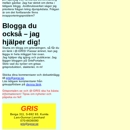
mellan gårdar. Jag har skrivit om detta i
tidigare blogg. Jordbruksverket säger sig
prioritera frågan kring djursjukdata. Frågan
är om det fortfarande finns
inrapporteringsproblem?
Blogga du
också – jag
hjälper dig!
Starta en blogg om grisnäringen, så får du
en länk i @-GRIS! Passar ämnet, kan jag
lägga in hela inlägget här ovan.
Jag hjälper dig igång och publicerar. Jag
lägger bloggen på GrisPortalen.
Skriv vad du tycker om grisar,
grisproduktion, slakterier, m m!
Skicka dina kommentarer och debattinlägg
till
gris@agrar.se
.
Läs tidigare kommentarer från
grisuppfödare på
denna länk
.
Grisportalen.se och @-GRIS ska ha bästa
informationen! Tipsa om nyheter och
påpeka ev fel!
GRIS
Berga 311, S-692 93. Kumla
Lars-Gunnar Lannhard
070-6636090
gris@agrar.se