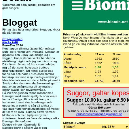
Välkomna att göra inlägg i debatten om
grisnäringen!
Bloggat
För att läsa hela innehållet i bloggen, klicka
på blå texten!
Priserna på slaktsvin vid ISNs internetauktion
North-West German Internet Pig Market är en aukti
Grisgeneralen
slaktgrisar. Antalet grisar som säljs är inte stort,
Klicka HÄR
ibland ge en tidig indikation om vart officiella not
Euro-Tier 2016
Tyskland.
Kort rapport till mina läsare ifrån mässan
Euro-Tier i Hannover i Tyskland. Mässan är
Auktionsdag
11 nov
11 nov
gigantisk och Elmia kan slänga sig i
väggen. Under denna vecka har denna
Utbud
1762
2830
utställning pågått och jag var där onsdag.
Sålda
1562
1830
Då mässan är stor så koncentrerade jag
Medelpris, euro
1,60
1,59
mig på det som i huvudsak berörde
grisproduktionen. Ett flertal avelsbolag
Lägst
1,58
1,56
fanns där och hade i huvudsak samma
Högst
1,62
1,61
budskap fast med resp företags avelslinjer.
Man talar inte ens om det vi håller på med i
Medelpris, skr
15,71
15,75
Sverige dvs alternerande återkorsningar
pga av att smågrisarna blir av mycket
ojämn kvalité och tillväxtförmåga.
Suggor, galtar köpes
På inredningssidan fanns massor med
lösningar med snälla spaltgolv som vi inte
Suggor 10,00 kr, galtar 6,50 k
får ha i Sverige. Kina är ett land på
frammarsch med sina inredningar och
Rakt pris med fria vikter och fri klassning!
utrustningar som inte såg så tokiga ut.
Göran Eriksson
Vad gäller utfordringsutrustningar så verkar
Göran 0708-42 64 10, Torbjörn 0708-14 31 9
det som att man i Europa alltmer lämnar
erikssonsdjurtransport@swipnet.se
blötfoder och med hjälp av ny mer
sofistikerad teknik så finns det många olika
lösningar för torrfoder.
Suggor, Sverige
Diverse mindre hjälpmedel för
Slakteri
Kg, 58 %
v
slaktbedömning såsom vågar och