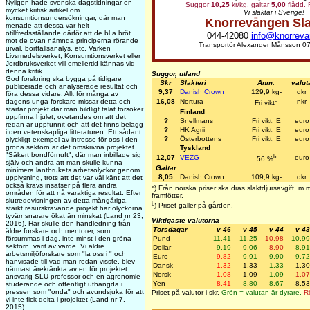
Nyligen hade svenska dagstidningar en
Suggor
10,25
kr/kg, galtar
5,00
flådd. F
mycket kritisk artikel om
Vi slaktar i Sverige!
konsumtionsundersökningar, där man
Knorrevången Sla
menade att dessa var helt
otillfredsställande därför att de bl a bröt
044-42080
info@knorreva
mot de ovan nämnda principerna rörande
Transportör Alexander Månsson 0
urval, bortfallsanalys, etc. Varken
Livsmedelsverket, Konsumtionsverket eller
Jordbruksverket vill emellertid kännas vid
denna kritik.
Suggor, utland
God forskning ska bygga på tidigare
Skr
Slakteri
Anm.
valut
publicerade och analyserade resultat och
9,37
Danish Crown
129,9 kg-
dkr
föra dessa vidare. Allt för många av
a
16,08
Nortura
nkr
dagens unga forskare missar detta och
Fri vikt
startar projekt där man bildligt talat försöker
Finland
uppfinna hjulet, ovetandes om att det
?
Snellmans
Fri vikt, E
euro
redan är uppfunnit och att det finns belägg
?
HK Agrii
Fri vikt, E
euro
i den vetenskapliga litteraturen. Ett sådant
?
Österbottens
Fri vikt, E
euro
olyckligt exempel av intresse för oss i den
gröna sektorn är det omskrivna projektet
Tyskland
"Säkert bondförnuft", där man inbillade sig
b
12,07
VEZG
euro
56 %
själv och andra att man skulle kunna
Galtar
minimera lantbrukets arbetsolyckor genom
8,05
Danish Crown
109,9 kg-
dkr
upplysning, trots att det var väl känt att det
också krävs insatser på flera andra
a
) Från norska priser ska dras slaktdjursavgift, 
områden för att nå varaktiga resultat. Efter
framfötter.
slutredovisningen av detta mångåriga,
b
) Priset gäller på gården.
starkt resurskrävande projekt har olyckorna
tyvärr snarare ökat än minskat (Land nr 23,
Viktigaste valutorna
2016). Här skulle den handledning från
Torsdagar
v 46
v 45
v 44
v 43
äldre forskare och mentorer, som
Pund
11,41
11,25
10,98
10,99
försummas i dag, inte minst i den gröna
sektorn, varit av värde. Vi äldre
Dollar
9,19
9,06
8,90
8,91
arbetsmiljöforskare som "la oss i " och
Euro
9,82
9,91
9,90
9,72
hänvisade till vad man redan visste, blev
Dansk
1,32
1,33
1,33
1,30
närmast ärekränkta av en för projektet
Norsk
1,08
1,09
1,09
1,07
ansvarig SLU-professor och en agronomie
Yen
8,41
8,80
8,67
8,53
studerande och offentligt uthängda i
pressen som "onda" och avundsjuka för att
Priset på valutor i skr.
Grön = valutan är dyrare.
Rö
vi inte fick delta i projektet (Land nr 7.
2015).