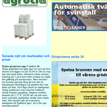
Senaste nytt om marknaden och
Grispriserna vecka 14
priser
Tyska grispriset upp 7 cent v 14
Tyska grispriset har gått upp 14 cent på fem
veckor och ligger nu på 16,04 kr. Det är nog
inte slut med detta, eftersom nästa veckas
höjning på 7 cent kom efter endast en rejält
fint grillhelg på kontinenten. Men trenden
har funnits ganska lång tid och det är
betydande efterfrågan på griskött den här
tiden på året. Och lågt utbud av slaktgrisar.
Tyska auktionen över internet indikerar
också fortsatt uppgång. Dagens auktion
slutade på 1,77 €, 16,90 skr, ett pris som
även svenska uppfödare skulle vara nöjda
med. Det kanske går att exportera
slaktgrisar till Tyskland igen, så vi får upp
svenska priset?