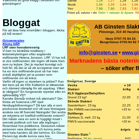
Välkomna att göra inlägg i debatten om
Dansk
1,28
1,27
1,28
1,28
grisnäringen!
Norsk
1,04
1,03
1,04
1,06
Yen
7,99
7,90
7,83
7,91
Priset på valutor i skr.
Grön = valutan är dyrare.
Rö
Bloggat
AB Ginsten Slakt
För att läsa hela innehållet i bloggen, klicka
Plönninge, 310 40 Harplin
på blå texten!
Hans 0707-76 84 24
Grisgeneralen
Bengt-Göran 0705-94 82 
Klicka HÄR
LRF utan huvudansvarig
Vi kan nu beskåda totalkaos i
info@ginsten.se
•
www.gi
ledarrekryteringen efter avgående
ordförande Helena Jonsson, LRF. Vi har två
Marknadens bästa noterin
st vice ordföranden där ingen vill träda fram
som ny ledare. Det är mycket konstigt och
– söker efter 
helt fel, då det är så att accepterar man att
ha en vice ordförande-post så har man
också skyldighet att ta posten som
ordförande om så krävs.
Smågrisar, Sverige
Varför vill ingen ur styrelsen ta jobbet? Kan
det bero på att VDn Källström är diktatorisk
Vecka
v 14
och därmed olämplig för sitt uppdrag. Vilket
Slakteri
kr/kg
k
är viktigast? En fungerande styrelse eller en
KLS Ugglarps/Dalsjöfors
självsvåldig VD?
Grund 23 kg*
22,95
2
Kanske återstår enbart två alternativ? Det
Skövde Slakteri
första att fusionera LRF med
SwedeHam+, 23 kg
22,25
2
Hembygdsföreningen? Då kan alla vi som
producerar livsmedel och vill vara företagare
Dito PMWS-vaccinerade
+20 k
r
+
ansluta oss till Svenskt Näringsliv! Det andra
Dahlbergs
att rekrytera en kraftfull ordförande externt?
Särklass D, mell. 23 kg
21,00
2
Det måste vara en som är hyggligt insatt i
PMVS-vaccinerade
+20 kr
+
svenskt jordbruk och kan alla irrgångar i
-
Rosenbad hos politikerna. Dessutom måste
personen vara drivande och kunna peka
kr/gris
kr
med hela handen då det behövs. En Göran
1
Ginsten Slakt
Person-typ skulle kunna vara bra.
Smågrisar,
30 kg, grund
640