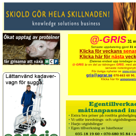
@-GRIS
31 m
Senaste uppdatering gjord
31 
Klicka för veckans
sena
Klicka här för
nästa
veck
(Dateras endast upp torsdagar o
@-
GRIS
är en del av tidningen
GRIS
,
med akt
senaste noteringsnytt
För övriga nyheter se
www.grisp
gris@agrar.se
070-663 60 90
Klicka här för
annonspris