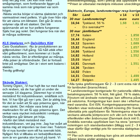
brist vet jag inte. Det kan inte vara
effektivieringstillägg, som i princip alla uppfödare h
smågrispriset, som fortfarande ligger på
**
Priset är utbetalat medelpris inklusive utvecklings
samma nivå som när grispriset var som
högst.
Slaktsvin, Europa, landsnoteringar resp korrig
-Nästa vecka börjar vi värma slakteriet och
Skr
Land
v 14
v 13
varmvattnet med pellets. Vi går över från olja
30 mar
Landsnotering*
euro
euro
för att värna om klimatet. Det går åt stora
16,04
Tyskland, 56 %
1,68
1,61
volymer olja till ett slakteri. Det blir
-
D:o svenska***
-
-
spännande att se hur pellets fungeerar.
30 mar
jämförbara**
Själv har jag solel. Det fungerar bra när det
är många soltimmar.
17,74
Italien
-
1,858
16,44
England
-
1,722
KLS Ugglarps
och
Dalsjöfors Kött
16,12
Spanien
-
1,689
Cato Gustafsson: -Nu är produktionen av
15,82
Frankrike
-
1,657
grillprodukter i full gång. Så håll utkik efter
14,66
Tyskland
-
1,556
vårt grillsortiment, som kommer ut i butik
14,82
Holland
-
1,552
nästa vecka. Det är efterlängtat av många.
15,03
Irland
-
-
-Alla priser är oförändrade. Det är fortsatt
14,81
Danmark
-
1,551
brist på smågrisar. Det är i stort sett balans i
slakten.
14,36
Tjeckien
-
-
Trevlig grillhelg!
14,02
Polen
-
-
14,31
Österrike
-
1,499
14,27
Belgien
-
1,495
Skövde Slakteri:
* Alla tyska grisföretagare får 2 - 3 cent extra när 
Tommy Ögren, -Vi har haft lite tur med karré
för lantbruket (branschkrav).
och revben, så de har gått ut under de
** Landsnoteringar korrigerade för nationella olikh
senaste 14 dagarna. Däremot har vi mött
betalningssystem. 56 % kött, fritt gård. 79 % slakt
motstånd för industriråvaran, småfläsk och
Förutom vid ändrade noteringar, kan siffrorna påv
fett. Vi har fått gå ner i pris. Det är aldrig bra,
på valutorna. Korrigeringar kan även ske i efterh
för det är svårt att få upp priserna igen, när
med varandra. Enl ISN. Korrigeringsparametrarn
man sänkt. Det måste vara brist på
Tabellen visar redovisad officiell notering (för Sver
marknaden för att få upp priserna igen. Det
utbetalda pris uppfödaren får. Noteringarna visar in
verkar vara mycket industrikött i omlopp.
veckans aktuella köttprocent och vikt och inte helle
Detaljerna går lättare att höja.
efterlikvider eller årsbonusar (Danmark dock inkl 0,
-Varför det blivit motstånd mot
Enskilda svenska uppfödare kan ha stora "personli
industriråvaran, vet jag inte. Jag har svårt att
noteringen och standardavtalen (tillägg runt 2 - 3
tänka mig att importen tar över mer. Tvärtom
visar därför lågt verkligt pris för svenska slaktgrisa
får vi nya kunder som vill ha svenskt kött.
nedan.
Nyligen fick vi tillbaka en kebabtillverkare,
***
Fler och större avddrag kan göra att avräknade 
som är en ganska stor kund på karré. Vi
någon krona under angivna pris.