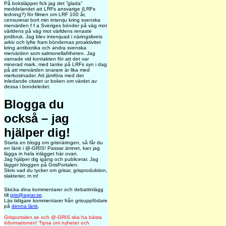
På boksläppet fick jag det ”glada”
meddelandet att LRFs ansvarige (LRFs
ledning?) för filmen om LRF 100 år,
censurerat bort min intervju kring svenska
mervärden f f a Sveriges bönder på väg mot
världens på väg mot världens renaste
jordbruk. Jag blev intervjuad i näringslivets
arkiv och lyfte fram böndernas proaktivitet
kring antibiotika och andra svenska
mervärden som salmonellafriheten. Jag
varnade vid kontakten för att det var
minerad mark, med tanke på LRFs syn i dag
på att mervärden snarare är lika med
merkostnader. Att jämföra med det
inledande citatet ur boken om värdet av
dessa i bondeledet.
Blogga du
också – jag
hjälper dig!
Starta en blogg om grisnäringen, så får du
en länk i @-GRIS! Passar ämnet, kan jag
lägga in hela inlägget här ovan.
Jag hjälper dig igång och publicerar. Jag
lägger bloggen på GrisPortalen.
Skriv vad du tycker om grisar, grisproduktion,
slakterier, m m!
Skicka dina kommentarer och debattinlägg
till
gris@agrar.se
.
Läs tidigare kommentarer från grisuppfödare
på
denna länk
.
Grisportalen.se och @-GRIS ska ha bästa
informationen! Tipsa om nyheter och