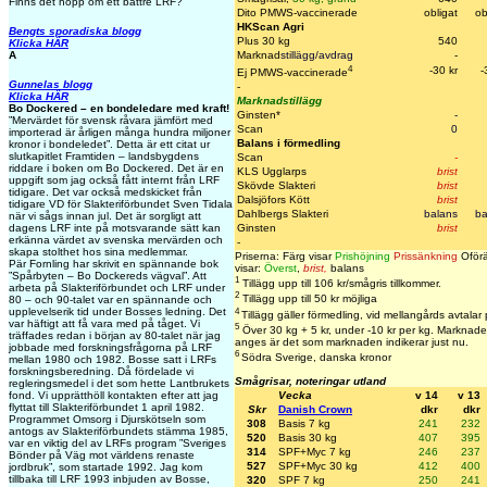
Finns det hopp om ett bättre LRF?
Dito PMWS-vaccinerade
obligat
ob
HKScan Agri
Bengts sporadiska blogg
Plus 30 kg
540
Klicka HÄR
Marknad
stillägg/avdrag
-
A
4
-30 kr
-
Ej PMWS-vaccinerade
Gunnelas blogg
-
Klicka HÄR
Marknadstillägg
Bo Dockered – en bondeledare med kraft!
Ginsten*
-
”Mervärdet för svensk råvara jämfört med
Scan
0
importerad är årligen många hundra miljoner
Balans i förmedling
kronor i bondeledet”. Detta är ett citat ur
slutkapitlet Framtiden – landsbygdens
Scan
-
riddare i boken om Bo Dockered. Det är en
KLS Ugglarps
brist
uppgift som jag också fått internt från LRF
Skövde Slakteri
brist
tidigare. Det var också medskicket från
Dalsjöfors Kött
brist
tidigare VD för Slakteriförbundet Sven Tidala
Dahlbergs Slakteri
balans
ba
när vi sågs innan jul. Det är sorgligt att
Ginsten
brist
dagens LRF inte på motsvarande sätt kan
erkänna värdet av svenska mervärden och
-
skapa stolthet hos sina medlemmar.
Priserna: Färg visar
Prishöjning
Prissänkning
Oförä
Pär Fornling har skrivit en spännande bok
visar:
Överst
,
brist
,
balans
”Spårbyten – Bo Dockereds vägval”. Att
1
Tillägg upp till 106 kr/smågris tillkommer.
arbeta på Slakteriförbundet och LRF under
2
Tillägg upp till 50 kr möjliga
80 – och 90-talet var en spännande och
4
upplevelserik tid under Bosses ledning. Det
Tillägg gäller förmedling, vid mellangårds avtalar
var häftigt att få vara med på tåget. Vi
5
Över 30 kg + 5 kr, under -10 kr per kg. Marknaden
träffades redan i början av 80-talet när jag
anges är det som marknaden indikerar just nu.
jobbade med forskningsfrågorna på LRF
6
Södra Sverige, danska kronor
mellan 1980 och 1982. Bosse satt i LRFs
forskningsberedning. Då fördelade vi
Smågrisar, noteringar utland
regleringsmedel i det som hette Lantbrukets
fond. Vi upprätthöll kontakten efter att jag
Vecka
v 14
v 13
flyttat till Slakteriförbundet 1 april 1982.
Skr
Danish Crown
dkr
dkr
Programmet Omsorg i Djurskötseln som
308
Basis 7 kg
241
232
antogs av Slakteriförbundets stämma 1985,
520
Basis 30 kg
407
395
var en viktig del av LRFs program ”Sveriges
314
SPF+Myc 7 kg
246
237
Bönder på Väg mot världens renaste
527
SPF+Myc 30 kg
412
400
jordbruk”, som startade 1992. Jag kom
tillbaka till LRF 1993 inbjuden av Bosse,
320
SPF 7 kg
250
241