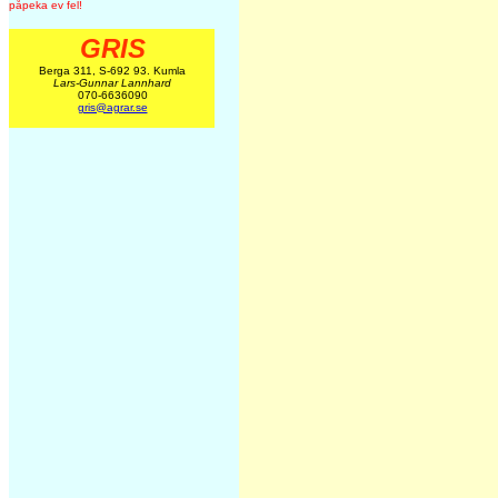
påpeka ev fel!
GRIS
Berga 311, S-692 93. Kumla
Lars-Gunnar Lannhard
070-6636090
gris@agrar.se