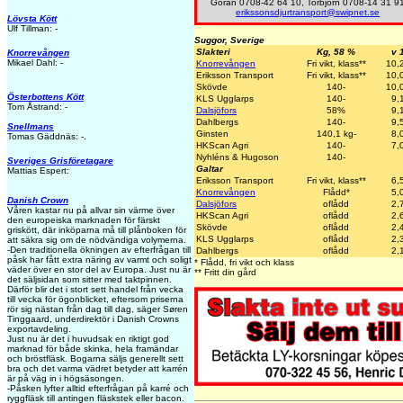
Göran 0708-42 64 10, Torbjörn 0708-14 31 9
erikssonsdjurtransport@swipnet.se
Lövsta Kött
Ulf Tillman: -
Suggor, Sverige
Slakteri
Kg, 58 %
v 
Knorrevången
Mikael Dahl: -
Knorrevången
Fri vikt, klass**
10,
Eriksson Transport
Fri vikt, klass**
10,
Skövde
140-
10,
Österbottens Kött
KLS Ugglarps
140-
9,
Tom Åstrand: -
Dalsjöfors
58%
9,
Dahlbergs
140-
9,
Snellmans
Ginsten
140,1 kg-
8,
Tomas Gäddnäs: -.
HKScan Agri
140-
7,
Nyhléns & Hugoson
140-
Sveriges Grisföretagare
Galtar
Mattias Espert:
Eriksson Transport
Fri vikt, klass**
6,
Knorrevången
Flådd*
5,
Danish Crown
Dalsjöfors
oflådd
2,
Våren kastar nu på allvar sin värme över
HKScan Agri
oflådd
2,
den europeiska marknaden för färskt
Skövde
oflådd
2,
griskött, där inköparna må till plånboken för
KLS Ugglarps
oflådd
2,
att säkra sig om de nödvändiga volymerna.
-Den traditionella ökningen av efterfrågan till
Dahlbergs
oflådd
2,
påsk har fått extra näring av varmt och soligt
* Flådd, fri vikt och klass
väder över en stor del av Europa. Just nu är
** Fritt din gård
det säljsidan som sitter med taktpinnen.
Därför blir det i stort sett handel från vecka
till vecka för ögonblicket, eftersom priserna
rör sig nästan från dag till dag, säger Søren
Tinggaard, underdirektör i Danish Crowns
exportavdeling.
Just nu är det i huvudsak en riktigt god
marknad för både skinka, hela framändar
och bröstfläsk. Bogarna säljs generellt sett
bra och det varma vädret betyder att karrén
är på väg in i högsäsongen.
-Påsken lyfter alltid efterfrågan på karré och
ryggfläsk till antingen fläskstek eller bacon.