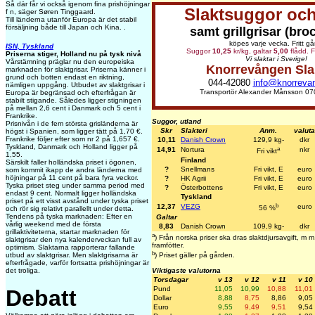
Så där får vi också igenom fina prishöjningar
Slaktsuggor och
f n, säger Søren Tinggaard.
Till länderna utanför Europa är det stabil
försäljning både till Japan och Kina. .
samt grillgrisar (bro
köpes varje vecka. Fritt gå
ISN, Tyskland
Suggor
10,25
kr/kg, galtar
5,00
flådd. F
Priserna stiger, Holland nu på tysk nivå
Vi slaktar i Sverige!
Vårstämning präglar nu den europeiska
Knorrevången Sla
marknaden för slaktgrisar. Priserna känner i
grund och botten endast en riktning,
044-42080
info@knorreva
nämligen uppgång. Utbudet av slaktgrisar i
Transportör Alexander Månsson 07
Europa är begränsad och efterfrågan är
stabilt stigande. Således ligger stigningen
på mellan 2,6 cent i Danmark och 5 cent i
Frankrike.
Suggor, utland
Prisnivån i de fem största grisländerna är
Skr
Slakteri
Anm.
valuta
högst i Spanien, som ligger tätt på 1,70 €.
Frankrike följer efter som nr 2 på 1,657 €.
10,11
Danish Crown
129,9 kg-
dkr
Tyskland, Danmark och Holland ligger på
a
14,91
Nortura
nkr
Fri vikt
1,55.
Finland
Särskilt faller holländska priset i ögonen,
?
Snellmans
Fri vikt, E
euro
som kommit ikapp de andra länderna med
höjningar på 11 cent på bara fyra veckor.
?
HK Agrii
Fri vikt, E
euro
Tyska priset steg under samma period med
?
Österbottens
Fri vikt, E
euro
endast 9 cent. Normalt ligger holländska
Tyskland
priset på ett visst avstånd under tyska priset
b
12,37
VEZG
euro
56 %
och rör sig relativt parallellt under detta.
Tendens på tyska marknaden: Efter en
Galtar
vårlig weekend med de första
8,83
Danish Crown
109,9 kg-
dkr
grillaktiviteterna, startar marknaden för
a
) Från norska priser ska dras slaktdjursavgift, m
slaktgrisar den nya kalenderveckan full av
framfötter.
optimism. Slaktarna rapporterar fallande
b
utbud av slaktgrisar. Men slaktgrisarna är
) Priset gäller på gården.
efterfrågade, varför fortsatta prishöjningar är
Viktigaste valutorna
det troliga.
Torsdagar
v 13
v 12
v 11
v 10
Pund
11,05
10,99
10,88
11,01
Debatt
Dollar
8,88
8,75
8,86
9,05
Euro
9,55
9,49
9,51
9,54