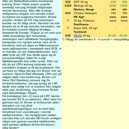
efter att Slakteriförbundets kommande
532
SPF 30 kg
416
404
ledning (Sven Tidala avgick ungefär
1329
Økologi 30 kg
1039
1038
samtidigt som jag) började ifrågasätta
Nortura, Norge
nkr
nkr
svensk djuromsorg. Man ville avvänja
819
25-kilos Helsegris
780
780
smågrisarna tidigare och kanske också
acceptera att suggorna fixerades. Bosse
HK Agri
euro
euro
antyder i boken att På Väg-satsningen
?
25-kg, Priimuus
heml
heml
kanske var för tidigt väckt. Handeln var inte
Snellmans
beredd att ta till sig svenska mervärden, när
?
Klass S40, 30 kg*
-
-
EU-inträdet innebar tillgång till billiga
Tyskland
livsmedel till Sverige. Frågan är om vem som
639
VEZG
28 kg
67,00
65,00
1996 avvecklade den fantastiska
satsningen med utåtriktade framgångsrika
*) Tillägg för avelsindex 0 - 4 euro/st + mängdtilläg
kampanjer och mycket arbete med att få
bönderna med på tåget ex Miljöhusesynen
samt miljörapporter i samarbete med SCB, m
m. Kanske var det Slakteriförbundet, som
alltid tyckt att LRF inte skulle ägna sig åt
konsumentfrågor. Vilket för övrigt
Mjölkfrämjandet inte heller tyckte. Eller var
det så att LRFs ledning tröttnade när
omvärlden började ta till sig budskapet. Det
var bara en fråga där jag och Bosse inte var
överens. Djurens Rätt efterlyste LRFs syn på
religiös slakt utan bedövning. Bosse och
Hans Olof Ramberg varnade mig för
fundamentalismen, när jag ansåg att LRF
skulle vara tydlig och ta avstånd från religiös
slakt utan bedövning. Jag överöste Bosse
med debattinlägg i frågan.
På boksläppet den 22 mars på LRF, kände
jag kanske 90 % av gästerna, vilket visar hur
gammal man är. Bosse är fortfarande aktiv i
debatten och har drivit
självförsörjningsfrågan och är med rätta
bekymrad över utvecklingen i svensk
mjölkproduktion. Var samgåendet mellan
svenska Arla och danska MD foods verkligen
något som gynnat svenska mjölkbönder,
med samma mjölkpris till Arla-bönderna i
olika länder?