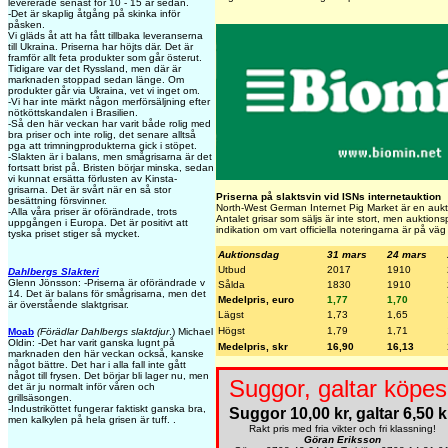
levererade senast för 10 - 15 år sedan.
-Det är skaplig åtgång på skinka inför
påsken.
Vi gläds åt att ha fått tillbaka leveranserna
till Ukraina. Priserna har höjts där. Det är
framför allt feta produkter som går österut.
Tidigare var det Ryssland, men där är
marknaden stoppad sedan länge. Om
produkter går via Ukraina, vet vi inget om.
-Vi har inte märkt någon merförsäljning efter
nötköttskandalen i Brasilien.
-Så den här veckan har varit både rolig med
bra priser och inte rolig, det senare alltså
pga att trimningprodukterna gick i stöpet.
-Slakten är i balans, men smågrisarna är det
fortsatt brist på. Bristen börjar minska, sedan
vi kunnat ersätta förlusten av Kinsta-
grisarna. Det är svårt när en så stor
Priserna på slaktsvin vid ISNs internetauktion
besättning försvinner.
North-West German Internet Pig Market är en auktion
-Alla våra priser är oförändrade, trots
Antalet grisar som säljs är inte stort, men auktions
uppgången i Europa. Det är positivt att
indikation om vart officiella noteringarna är på väg
tyska priset stiger så mycket.
Auktionsdag
31 mars
24 mars
Utbud
2017
1910
Dahlbergs Slakteri
Glenn Jönsson: -Priserna är oförändrade v
Sålda
1830
1910
14. Det är balans för smågrisarna, men det
Medelpris, euro
1,77
1,70
är överstående slaktgrisar.
Lägst
1,73
1,65
Högst
1,79
1,71
Moab
(Förädlar Dahlbergs slaktdjur
.) Michael
Oldin: -Det har varit ganska lugnt på
Medelpris, skr
16,90
16,13
marknaden den här veckan också, kanske
något bättre. Det har i alla fall inte gått
något till frysen. Det börjar bli lager nu, men
Suggor, galtar köpes
det är ju normalt inför våren och
grillsäsongen.
-Industriköttet fungerar faktiskt ganska bra,
Suggor 10,00 kr, galtar 6,50 k
men kalkylen på hela grisen är tuff. .
Rakt pris med fria vikter och fri klassning!
Göran Eriksson