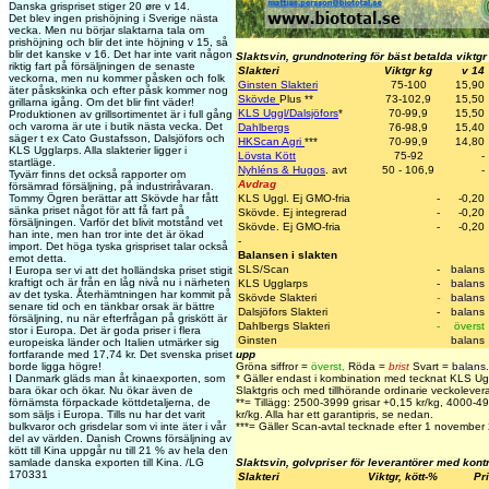
Danska grispriset stiger 20 øre v 14.
Det blev ingen prishöjning i Sverige nästa
vecka. Men nu börjar slaktarna tala om
prishöjning och blir det inte höjning v 15, så
blir det kanske v 16. Det har inte varit någon
Slaktsvin, grundnotering för bäst betalda viktgr
riktig fart på försäljningen de senaste
Slakteri
Viktgr kg
v 14
veckorna, men nu kommer påsken och folk
Ginsten Slakteri
75-100
15,90
äter påskskinka och efter påsk kommer nog
Skövde
Plus
**
73-102,9
15,50
grillarna igång. Om det blir fint väder!
KLS Uggl/Dalsjöfors
*
70-99,9
15,50
Produktionen av grillsortimentet är i full gång
och varorna är ute i butik nästa vecka. Det
Dahlbergs
76-98,9
15,40
säger t ex Cato Gustafsson, Dalsjöfors och
HKScan Agri
***
70-99,9
14,80
KLS Ugglarps. Alla slakterier ligger i
Lövsta Kött
75-92
-
startläge.
Nyhléns & Hugos
. avt
50 - 106,9
-
Tyvärr finns det också rapporter om
Avdrag
försämrad försäljning, på industriråvaran.
Tommy Ögren berättar att Skövde har fått
KLS Uggl. Ej GMO-fria
-
-0,20
sänka priset något för att få fart på
Skövde. Ej integrerad
-
-0,20
försäljningen. Varför det blivit motstånd vet
Skövde. Ej GMO-fria
-
-0,20
han inte, men han tror inte det är ökad
-
import. Det höga tyska grispriset talar också
Balansen i slakten
emot detta.
SLS/Scan
-
balans
I Europa ser vi att det holländska priset stigit
kraftigt och är från en låg nivå nu i närheten
KLS Ugglarps
-
balans
av det tyska. Återhämtningen har kommit på
Skövde Slakteri
-
balans
senare tid och en tänkbar orsak är bättre
Dalsjöfors Slakteri
-
balans
försäljning, nu när efterfrågan på griskött är
Dahlbergs Slakteri
-
överst
stor i Europa. Det är goda priser i flera
Ginsten
balans
europeiska länder och Italien utmärker sig
fortfarande med 17,74 kr. Det svenska priset
upp
borde ligga högre!
Gröna siffror =
överst
,
Röda =
brist
Svart =
balans
.
I Danmark gläds man åt kinaexporten, som
* Gäller endast i kombination med tecknat KLS Ug
bara ökar och ökar. Nu ökar även de
Slaktgris och med tillhörande ordinarie veckolevera
förnämsta förpackade köttdetaljerna, de
**= Tillägg: 2500-3999 grisar +0,15 kr/kg, 4000-
som säljs i Europa. Tills nu har det varit
kr/kg. Alla har ett garantipris, se nedan.
bulkvaror och grisdelar som vi inte äter i vår
***= Gäller Scan-avtal tecknade efter 1 november
del av världen. Danish Crowns försäljning av
kött till Kina uppgår nu till 21 % av hela den
samlade danska exporten till Kina. /LG
Slaktsvin, golvpriser för leverantörer med kont
170331
Slakteri
Viktgr, kött-%
Pr