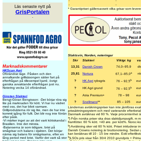
-
-
-
-
Läs senaste nytt på
* Garantipriset gälleroavsett vilka grisar som levere
GrisPortalen
-
Slaktsvin, Norden, noteringar
Skr
Slakteri
Viktgr. kg
val
Marknadskommentarer
13,31
Danish Crown
74,0–95,9
dk
HKScan Agri
a
25,81
Nortura
nk
Oförändrat läge. Påsken och den
67,1–85,0
annalkande grillsäsongen sätter fart på
b
efterfrågan på tillexempel karré, övrigt
?
HK Agri
rybsgris
eu
76 – 92,5
ganska avvaktande efterfrågan just nu.
Notering vecka 14 oförändrad.
b
?
HK Agri grund
eu
76 – 92,5
?
Atria Premium+
78 – 98
eu
Ginsten Slakteri
Bengt-Göran Bengtsson: -Det börjar röra sig
?
Snellmans
**
85 – 105
eu
lite på marknaden för kött. Vi har nu vädret
med oss, det har blivit varmare.
Ländernas avräkningspriser kan inte jämföras exa
Grillprodukterna rör sig lite, men de har inte
prissättningssystem och med varierande efterbetaln
kommit igång för fullt. Det blir nog inte förrän
Danmark avräknas vid 60 %. Varje procentenhet ä
efter påsk.
a
) Från norska priser ska dras slaktdjursavgift, m
-Vi märker inget av att det varit köttskandal i
framfötter. 60 % kött. +40 øre. per kött%. Noroc-k
Brasilien. Inte det minsta.
b
) Avräkning sker vid 60 % kött. Priset inkluderar int
-Balanserna är som tidigare, brist på
Danish Crowns notering är bruttonotering. Sedan g
smågrisar och balans i slakten. Det börjar
kan beräknas till 10 - 15 öre mindre. Exkl efterlikvi
närma sig balans för smågrisarna, efter en
b
lång period med brist. Varför det varit så stor
)LSOs pris visar från 30/4 2010 grundpris + Primus