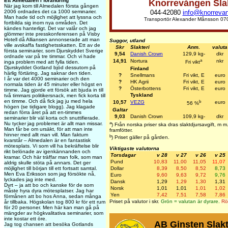
Ett Almedalen i förändring
Knorrevången Sla
När jag kom till Almedalen första gången
044-42080
info@knorreva
2006 ordnades det ca 1000 seminarier.
Man hade tid och möjlighet att lyssna och
Transportör Alexander Månsson 07
fortbilda sig inom nya områden. Det
kändes hanterligt. Det var valår och jag
glömmer inte presskonferensen på Visby
Hotell då Alliansen annonserade att man
Suggor, utland
ville avskaffa fastighetsskatten. Ett av de
Skr
Slakteri
Anm.
valuta
första seminarier, som Djurskyddet Sverige
9,54
Danish Crown
129,9 kg-
dkr
ordnade var på tre timmar. Och vi hade
a
14,91
Nortura
nkr
inga problem med att fylla tiden.
Fri vikt
Djurskyddet Gotland bjöd dessutom på
Finland
härlig förtäring. Jag saknar den tiden.
?
Snellmans
Fri vikt, E
euro
I år var det 4000 seminarier och den
?
HK Agrii
Fri vikt, E
euro
normala tiden är 45 minuter eller högst en
?
Österbottens
Fri vikt, E
euro
timme. Jag gjorde ett försök att bjuda in till
Tyskland
två timmars politikersnack, men fick korta till
en timme. Och då fick jag ju med hela
b
10,57
VEZG
euro
56 %
högen (se tidigare blogg). Jag klagade
Galtar
redan förra året på att en-timmes
9,03
Danish Crown
109,9 kg-
dkr
seminarier blir väl korta och snuttifierade.
a
Nu tycker jag problemet är allt man missar.
) Från norska priser ska dras slaktdjursavgift, m
Man får be om ursäkt, för att man inte
framfötter.
hinner med allt man vill. Man faktum
b
) Priset gäller på gården.
kvarstår – Almedalen är en fantastisk
mötesplats. Vi som vill ha bekräftelse blir
Viktigaste valutorna
rikt belönade av igenkännanden och
Torsdagar
v 28
v 27
v 26
v 25
kramar. Och här träffar man folk, som man
Pund
10,83
11,00
11,05
11,07
aldrig skulle stöta på annars. Det ger
Dollar
8,39
8,50
8,52
8,73
möjlighet till början till ett fortsatt samtal.
Men Eva Eriksson som jag försökte nå,
Euro
9,60
9,63
9,72
9,76
lyckades jag inte med.
Dansk
1,29
1,29
1,30
1,31
Dyrt – ja att bo och kanske för de som
Norsk
1,01
1,01
1,01
1,02
måste hyra dyra mötesplatser. Jag har
Yen
7,42
7,51
7,58
7,86
förmånen att bo hos Anna, sedan många
Priset på valutor i skr.
Grön = valutan är dyrare.
Rö
år tillbaka. Högskolan tog 800 kr för ett rum
för 20 personer. Men här kan man gå på
mängder av högkvalitativa seminarier, som
inte kostar ett öre.
AB Ginsten Slakt
Jag tog chansen att besöka Gotlands