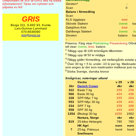
Grisportalen.se och @-GRIS ska ha bästa
Ginsten*
-
informationen! Tipsa om nyheter och
påpeka ev fel!
Scan
0
Balans i förmedling
Scan
-
GRIS
KLS Ugglarps
brist
Skövde Slakteri
överst
ba
Berga 311, S-692 93. Kumla
Dalsjöfors Kött
brist
Lars-Gunnar Lannhard
Dahlbergs Slakteri
överst
ö
070-6636090
gris@agrar.se
Ginsten
balans
ba
-
Priserna: Färg visar
Prishöjning
Prissänkning
Oförä
stil visar:
överst
,
brist
,
balans
1
Tillägg upp till 106 kr/smågris tillkommer.
2
Tillägg upp till 50 kr möjliga
4
Tillägg gäller förmedling, vid mellangårds avtalar 
5
Över 30 kg + 5 kr, under -10 kr per kg. Marknaden 
som anges är det som marknaden indikerar just nu
6
Södra Sverige, danska kronor
Smågrisar, noteringar utland
Vecka
v 29
v 28
Skr
Danish Crown
dkr
dkr
322
Basis 7 kg
250
259
566
Basis 30 kg
424
436
328
SPF+Myc 7 kg
255
264
553
SPF+Myc 30 kg
429
441
334
SPF 7 kg
259
268
558
SPF 30 kg
433
445
1354
Økologi 30 kg
1050
1062
Nortura, Norge
nkr
nkr
819
25-kilos Helsegris
780
780
HK Agri
euro
euro
?
25-kg, Priimuus
heml
heml
Snellmans