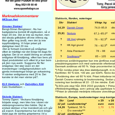
Marknadskommentarer
Slaktsvin, Norden, noteringar
HKScan Agri
Skr
Slakteri
Viktgr. kg
val
Ginsten Slakteri
14,19
Danish Crown
74,0–95,9
dkr
Bengt-Göran Bengtsson: -Nu har
badgästerna kommit till västkusten, så vi
a
25,81
Nortura
nkr
67,1–85,0
höjer 20 öre. Det är inte så mycket, men
det ideala grillvädret vill inte infinna sig.
b
?
HK Agri
rybsgris
eur
76 – 92,5
Man grillar nog ändå, men det är inte
toppförsäljning. Vi höjer priset på
b
?
HK Agri grund
eur
76 – 92,5
slaktgrisar med 20 öre. .
-Det är fortsatt överskott på smågrisar,
?
Atria Premium+
78 – 98
eur
vilket är märkligt när det börjar bli dags för
julgrisar. Det är en stabil ökning av antalet
?
Snellmans
**
85 – 105
eur
smågrisar till försäljning, vilket kan bero på
ökad produktivitet och vilket bl a kan bero
Ländernas avräkningspriser kan inte jämföras exak
på den nya aveln. Suggorna får fler
prissättningssystem och med varierande efterbetaln
smågrisar. Det sker även en del
Danmark avräknas vid 60 %. Varje procentenhet ä
investeringar i smågrisproduktion och
a
) Från norska priser ska dras slaktdjursavgift, m
gjorda investeringar börjar ge avkastning.
framfötter. 60 % kött. +40 øre. per kött%. Noroc-k
Vi sänker smågrisarna med 20 kr. Det
b
) Avräkning sker vid 60 % kött. Priset inkluderar int
kanske är det man väntar på?.
Danish Crowns notering är bruttonotering. Sedan g
notering kan beräknas till 10 - 15 öre mindre. Exkl e
KLS Ugglarps
och
Dalsjöfors Kött
b
)LSOs pris visar från 30/4 2010 grundpris + Primust
Cato Gustafsson: -.
effektivieringstillägg, som i princip alla uppfödare h
**
Priset är utbetalat medelpris inklusive utvecklingst
Skövde Slakteri:
Slaktsvin, Europa, landsnoteringar resp korrig
Tommy Ögren: -Veckans försäljning
Skr
Land
v 29
v 28
började svagt, men blev bra i slutet när
12 juli
Landsnotering*
euro
euro
väderprognoserna blev bättre. Det är
14,26
Tyskland, 56 %
1,70
1,76
endast skinkan vi har överskott på och går
-
D:o svenska***
-
-
på export. Exportpriserna har dock börjat
dalat pga de sänkta grispriserna i bl a
12 juli
jämförbara**