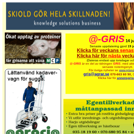
@-GRIS
14 j
Senaste uppdatering gjord
19 j
Klicka för veckans
senas
Klicka här för
nästa
veck
(Dateras endast upp torsdagar oc
@-
GRIS
är en del av tidningen
GRIS
,
med aktu
senaste noteringsnytt.
För övriga nyheter se
www.grispo
gris@agrar.se
070-663 60 90,
Klicka här för
annonspris