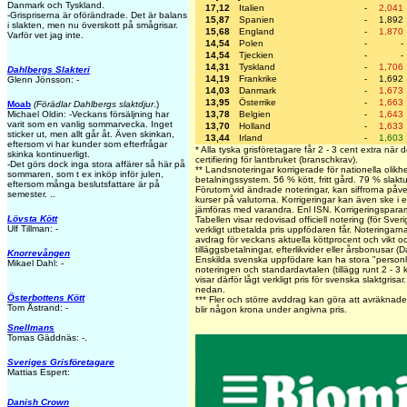
Danmark och Tyskland.
17,12
Italien
-
2,041
-Grispriserna är oförändrade. Det är balans
15,87
Spanien
-
1,892
i slakten, men nu överskott på smågrisar.
15,68
England
-
1,870
Varför vet jag inte.
14,54
Polen
-
-
14,54
Tjeckien
-
-
14,31
Tyskland
-
1,706
Dahlbergs Slakteri
14,19
Frankrike
-
1,692
Glenn Jönsson: -
14,03
Danmark
-
1,673
13,95
Österrike
-
1,663
Moab
(Förädlar Dahlbergs slaktdjur
.)
13,78
Belgien
-
1,643
Michael Oldin: -Veckans försäljning har
varit som en vanlig sommarvecka. Inget
13,70
Holland
-
1,633
sticker ut, men allt går åt. Även skinkan,
13,44
Irland
-
1,603
eftersom vi har kunder som efterfrågar
* Alla tyska grisföretagare får 2 - 3 cent extra när
skinka kontinuerligt.
certifiering för lantbruket (branschkrav).
-Det görs dock inga stora affärer så här på
** Landsnoteringar korrigerade för nationella olikhe
sommaren, som t ex inköp inför julen,
betalningssystem. 56 % kött, fritt gård. 79 % slakt
eftersom många beslutsfattare är på
Förutom vid ändrade noteringar, kan siffrorna påv
semester. ..
kurser på valutorna. Korrigeringar kan även ske i 
jämföras med varandra. Enl ISN. Korrigeringspar
Lövsta Kött
Tabellen visar redovisad officiell notering (för Sve
Ulf Tillman: -
verkligt utbetalda pris uppfödaren får. Noteringarna v
avdrag för veckans aktuella köttprocent och vikt och
tilläggsbetalningar, efterlikvider eller årsbonusar (
Knorrevången
Enskilda svenska uppfödare kan ha stora "personlig
Mikael Dahl: -
noteringen och standardavtalen (tillägg runt 2 - 3 
visar därför lågt verkligt pris för svenska slaktgrisa
nedan.
Österbottens Kött
***
Fler och större avddrag kan göra att avräknade
Tom Åstrand: -
blir någon krona under angivna pris.
Snellmans
Tomas Gäddnäs: -.
Sveriges Grisföretagare
Mattias Espert:
Danish Crown