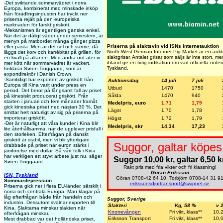
-Det sviktande sommarvädret i norra
Europa, kombinerat med minskade inköp
från förädlingsindustrin har tryckt ner
priserna rejält på den europeiska
marknaden för färskt griskött.
-Mekanismen är egentligen ganska enkel.
När det är dåligt väder under semestern, är
menyn på matbordet många gånger pizza
Priserna på slaktsvin vid ISNs internetauktion
eller pasta. Men är det sol och värme, då
North-West German Internet Pig Market är en aukti
läggs det korv och karrébitar på grillen, för
slaktgrisar. Antalet grisar som säljs är inte stort, 
en kväll på altanen. Med andra ord äter vi
ibland ge en tidig indikation om vart officiella note
mer kött när sommarvädret är vackert,
Tyskland.
förklarar Søren Tinggaard, som är
exportdirektör i Danish Crown.
-Samtidigt har exporten av griskött från
Auktionsdag
14 juli
7 juli
Europa till Kina varit under press en
Utbud
1470
1750
period. Det beror på långsamt fall av priset
Sålda
1470
940
på kinesiskt producerat griskött. Från
starten i januari och fem månader framåt
Medelpris, euro
1,71
1,79
gick kinesiska priset ned nästan 30 %. Det
Lägst
1,70
1,78
smittar helt naturligt av sig på priserna på
importerat griskött.
Högst
1,72
1,79
-Det är naturligt att våra kunder i Kina blir
Medelpris, skr
14,34
17,23
lite återhållsamma, när de upplever prisfall i
den storleken. Efterfrågan på danskt
griskött är stabil, men vi blir ytterligare
Suggor, galtar köpes
drabbade på priset när euron stärks i
jämförelse med dollar. Så vårt folk i Kina
har verkligen ett styvt arbete just nu, säger
Suggor 10,00 kr, galtar 6,50 kr
Søren Tinggaard.
Rakt pris med fria vikter och fri klassning!
Göran Eriksson
ISN, Tyskland
Göran 0708-42 64 10, Torbjörn 0708-14 31 9
Sommardepression
erikssonsdjurtransport@swipnet.se
Priserna gick ner i flera EU-länder, särskilt i
norra och centrala Europa. Man klagar på
låg efterfrågan både från handeln och
Suggor, Sverige
industrin. Dessutom svalnar exporten till
Slakteri
Kg, 58 %
v 
Kina. Slaktarna minskar slakten när
Knorrevången
Fri vikt, klass**
10,
efterfrågan minskar.
Eriksson Transport
Fri vikt, klass**
10,
Mest drabbad var det holländska priset,