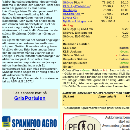
Vädret har störst betydelse, det ser vi på
Skövde
Plus
**
73-102,9
16,10
priserna i Frankrike och Spanien, som dock
KLS Uggl/Dalsjöfors
*
70-99,9
16,10
även där gynnade av stor turism.
Dahlbergs
76-98,9
16,00
Här i Sverige höjer Ginsten priset med 20
HKScan Agri
***
70-99,9
15,25
öre. Det är en eftersläpning från den
tidigare höjningsvågen hos de övriga
Lövsta Kött
75-92
-
slakterierna. Men även här är det solen
Nyhléns & Hugos
. avt
50 - 106,9
-
och värmen som har betydelse. Det har
Avdrag
inte varit något riktigt fint väder på
KLS Uggl. Ej GMO-fria
-
-0,20
västkusten och det är där Ginsten har sin
Skövde. Ej integrerad
-
-0,20
största försäljning. Därför har höjningen
Skövde. Ej GMO-fria
-
-0,20
dröjt.
Nu i semestertider är det särskilt angeläget
-
att påminna om riskerna för smitta med
Balansen i slakten
svinpest. Smittan finns nära våra gränser.
SLS/Scan
-
balans
Vi själva rör oss flitigt över landsgränser
KLS Ugglarps
-
överst
och det kommer många utlänningar till
Skövde Slakteri
-
balans
Sverige. I Polen fortsätter utbredningen av
afrikansk svinpest, ASP, och enbart
Dalsjöfors Slakteri
-
balans
senaste veckan rapporteras om fyra nya
Dahlbergs Slakteri
-
överst
utbrott i tambesättningar och 11
Ginsten
balans
konstaterade fall i den vilda svinstammen.
Gröna siffror =
överst
,
Röda =
brist
Svart =
balans
.
Myndigheterna säger att en viktig orsak är
* Gäller endast i kombination med tecknat KLS Ug
att vildsvinen blir flera.
Slaktgris och med tillhörande ordinarie veckolevera
Även i Tjeckien ökar antalet konstaterade
**= Tillägg: 2500-3999 grisar +0,15 kr/kg, 4000-4
fall av ASP. /LG 170714
+0,45 kr/kg. Alla har ett garantipris, se nedan.
***= Gäller Scan-avtal tecknade efter 1 november
Läs senaste nytt på
Slaktsvin, golvpriser för leverantörer med kont
Slakteri
Viktgr, kött-%
Pri
GrisPortalen
-
-
-
-
-
* Garantipriset gälleroavsett vilka grisar som levere