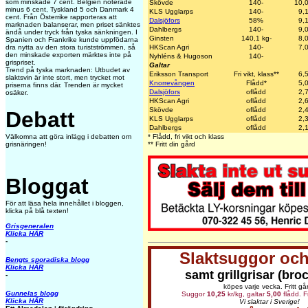
som minskade 7 cent. Belgien noterade
Skövde
140-
10,
minus 6 cent, Tyskland 5 och Danmark 4
KLS Ugglarps
140-
9,
cent. Från Österrike rapporteras att
Dalsjöfors
58%
9,
marknaden balanserar, men priset sänktes
Dahlbergs
140-
9,
ändå under tryck från tyska sänkningen. I
Ginsten
140,1 kg-
8,
Spanien och Frankrike kunde uppfödarna
HKScan Agri
140-
7,
dra nytta av den stora turistströmmen, så
den minskade exporten märktes inte på
Nyhléns & Hugoson
140-
grispriset.
Galtar
Trend på tyska marknaden: Utbudet av
Eriksson Transport
Fri vikt, klass**
6,
slaktsvin är inte stort, men trycket mot
Knorrevången
Flådd*
5,
priserna finns där. Trenden är mycket
Dalsjöfors
oflådd
2,
osäker.
HKScan Agri
oflådd
2,
Skövde
oflådd
2,
Debatt
KLS Ugglarps
oflådd
2,
Dahlbergs
oflådd
2,
* Flådd, fri vikt och klass
Välkomna att göra inlägg i debatten om
** Fritt din gård
grisnäringen!
Bloggat
För att läsa hela innehållet i bloggen,
klicka på blå texten!
Grisgeneralen
Klicka HÄR
-
Slaktsuggor och
Bengts sporadiska blogg
Klicka HÄR
samt grillgrisar (bro
-
köpes varje vecka. Fritt gå
Gunnelas blogg
Suggor
10,25
kr/kg, galtar
5,00
flådd. Fr
Klicka HÄR
Vi slaktar i Sverige!