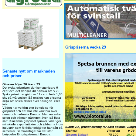
Grispriserna vecka 29
Senaste nytt om marknaden
och priser
Ginsten höjer 20 öre v 29
Det tyska grisprisen sjunker ytterligare 6
cent och det danska 30 danska öre v 29.
Tyska priset har gått ner 11 cent, hela 1,05
skr, på två veckor. Så mycket kan priserna
skilja om solen skiner över näringen, eller
inte.
Vädret har verkligt stor betydelse för
grispriset och det har inte varit bra över
norra och mellersta Europa. Men nu sviker
solen och värmen näringen även på flera
sätt: Kinesiska grispriset sjunker, vilket ger
minskade exportintäkter och jobbarna inom
Slaktsvin, grundnotering för bäst betalda viktg
industrin som förädlar grisköttet har gått på
Slakteri
Viktgr kg
v 29
semester. Sammantaget får det stor
betydelse för grispriserna i Europa.
Ginsten Slakteri
75-100
16,40