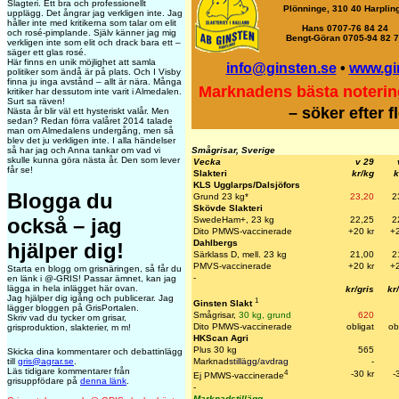
Slagteri. Ett bra och professionellt
Plönninge, 310 40 Harplin
upplägg. Det ångrar jag verkligen inte. Jag
håller inte med kritikerna som talar om elit
Hans 0707-76 84 24
och rosé-pimplande. Själv känner jag mig
Bengt-Göran 0705-94 82 
verkligen inte som elit och drack bara ett –
säger ett glas rosé.
Här finns en unik möjlighet att samla
info@ginsten.se
•
www.gi
politiker som ändå är på plats. Och I Visby
finna ju inga avstånd – allt är nära. Många
Marknadens bästa noterin
kritiker har dessutom inte varit i Almedalen.
Surt sa räven!
– söker efter f
Nästa år blir väl ett hysteriskt valår. Men
sedan? Redan förra valåret 2014 talade
man om Almedalens undergång, men så
blev det ju verkligen inte. I alla händelser
Smågrisar, Sverige
så har jag och Anna tankar om vad vi
skulle kunna göra nästa år. Den som lever
Vecka
v 29
får se!
Slakteri
kr/kg
k
KLS Ugglarps/Dalsjöfors
Blogga du
Grund 23 kg*
23,20
2
Skövde Slakteri
också – jag
SwedeHam+, 23 kg
22,25
2
Dito PMWS-vaccinerade
+20 k
r
+
Dahlbergs
hjälper dig!
Särklass D, mell. 23 kg
21,00
2
PMVS-vaccinerade
+20 kr
+2
Starta en blogg om grisnäringen, så får du
-
en länk i @-GRIS! Passar ämnet, kan jag
lägga in hela inlägget här ovan.
kr/gris
kr
Jag hjälper dig igång och publicerar. Jag
1
Ginsten Slakt
lägger bloggen på GrisPortalen.
Smågrisar,
30 kg, grund
620
Skriv vad du tycker om grisar,
Dito PMWS-vaccinerade
obligat
ob
grisproduktion, slakterier, m m!
HKScan Agri
Plus 30 kg
565
Skicka dina kommentarer och debattinlägg
Marknad
stillägg/avdrag
-
till
gris@agrar.se
.
Läs tidigare kommentarer från
4
-30 kr
-
Ej PMWS-vaccinerade
grisuppfödare på
denna länk
.
-
Marknadstillägg