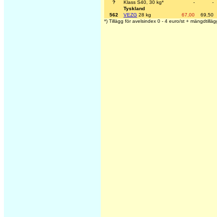
?
Klass S40, 30 kg*
-
-
Tyskland
562
VEZG
28 kg
67,00
69,50
*) Tillägg för avelsindex 0 - 4 euro/st + mängdtilläg