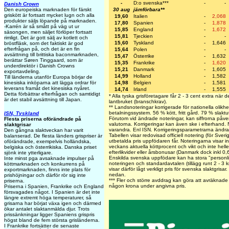
-
D:o svenska***
-
-
Danish Crown
30 aug
jämförbara**
Den europeiska marknaden för färskt
griskött är fortsatt mycket lugn och alla
19,60
Italien
-
2,068
produkter säljs löpande på marknaden.
17,80
Spanien
-
1,878
-Karrén är så smått på väg ut ur
15,85
England
-
1,672
säsongen, men säljet förlöper fortsatt
15,81
Tjeckien
-
-
rimligt. Det är gott sälj av kotlett och
15,60
Tyskland
-
1,646
bröstfläsk, som det faktiskt är god
efterfrågan på, och det är en fin
15,64
Polen
-
-
avsättning till brittiska baconmarknaden,
15,47
Österrike
-
1,632
berättar Søren Tinggaard, som är
15,35
Frankrike
-
1,620
underdirektör i Danish Crowns
15,21
Danmark
-
1,605
exportavdeling.
14,99
Holland
-
1,582
Till länderna utanför Europa börjar de
14,98
Belgien
-
1,581
kinesiska inköparna att lägga ordrar för
leverans framåt det kinesiska nyåret.
14,74
Irland
-
1,555
Detta förbättrar efterfrågan och samtidigt
* Alla tyska grisföretagare får 2 - 3 cent extra när d
är det stabil avsättning till Japan.
lantbruket (branschkrav).
** Landsnoteringar korrigerade för nationella olikhe
betalningssystem. 56 % kött, fritt gård. 79 % slaktu
ISN, Tyskland
Förutom vid ändrade noteringar, kan siffrorna påve
Flesta priserna oförändrade på
valutorna. Korrigeringar kan även ske i efterhand
slaktgrisar
varandra. Enl ISN. Korrigeringsparametrarna änd
Den gångna slaktveckan har varit
Tabellen visar redovisad officiell notering (för Sveri
balanserad. De flesta länders grispriser är
utbetalda pris uppfödaren får. Noteringarna visar int
oförändrade, exempelvis holländska,
veckans aktuella köttprocent och vikt och inte heller
belgiska och österrikiska. Danska priset
efterlikvider eller årsbonusar (Danmark dock inkl 0,6
sjönk inte ytterligare.
Enskilda svenska uppfödare kan ha stora "personlig
Inte minst pga avsaknade impulser på
noteringen och standardavtalen (tillägg runt 2 - 3 
köttmarknaden och konkurrens på
visar därför lågt verkligt pris för svenska slaktgrisa
exportmarknaden, finns inte plats för
nedan.
prishöjningar och därför rör sig inte
***
Fler och större avddrag kan göra att avräknade p
priserna.
någon krona under angivna pris.
Priserna i Spanien, Frankrike och England
försvagades något. I Spanien är det inte
längre extremt höga temperaturer, så
grisarna har börjat växa igen och därmed
ökar antalet slaktanmälda djur. Trots
prissänkningar ligger Spaniens grispris
högst bland de fem största grisländerna.
I Frankrike fortsätter de senaste