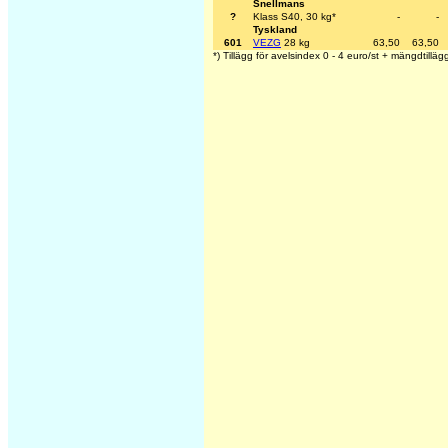
Snellmans
?
Klass S40, 30 kg*
-
-
Tyskland
601
VEZG
28 kg
63,50
63,50
*) Tillägg för avelsindex 0 - 4 euro/st + mängdtilläg