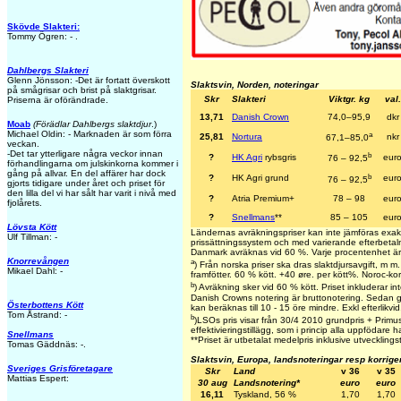
Skövde Slakteri:
Tommy Ögren: - .
Dahlbergs Slakteri
Glenn Jönsson: -Det är fortatt överskott
Slaktsvin, Norden, noteringar
på smågrisar och brist på slaktgrisar.
Skr
Slakteri
Viktgr. kg
val.
Priserna är oförändrade.
13,71
Danish Crown
74,0–95,9
dkr
Moab
(Förädlar Dahlbergs slaktdjur
.)
Michael Oldin: - Marknaden är som förra
a
25,81
Nortura
nkr
67,1–85,0
veckan.
-Det tar ytterligare några veckor innan
b
?
HK Agri
rybsgris
eur
76 – 92,5
förhandlingarna om julskinkorna kommer i
gång på allvar. En del affärer har dock
b
?
HK Agri grund
eur
76 – 92,5
gjorts tidigare under året och priset för
den lilla del vi har sålt har varit i nivå med
?
Atria Premium+
78 – 98
eur
fjolårets.
?
Snellmans
**
85 – 105
eur
Lövsta Kött
Ländernas avräkningspriser kan inte jämföras exak
Ulf Tillman: -
prissättningssystem och med varierande efterbetaln
Danmark avräknas vid 60 %. Varje procentenhet är
Knorrevången
a
) Från norska priser ska dras slaktdjursavgift, m 
Mikael Dahl: -
framfötter. 60 % kött. +40 øre. per kött%. Noroc-ko
b
) Avräkning sker vid 60 % kött. Priset inkluderar inte
Danish Crowns notering är bruttonotering. Sedan g
Österbottens Kött
kan beräknas till 10 - 15 öre mindre. Exkl efterlikvid
Tom Åstrand: -
b
)LSOs pris visar från 30/4 2010 grundpris + Primust
effektivieringstillägg, som i princip alla uppfödare ha
Snellmans
**
Priset är utbetalat medelpris inklusive utvecklingst
Tomas Gäddnäs: -.
Slaktsvin, Europa, landsnoteringar resp korrige
Sveriges Grisföretagare
Skr
Land
v 36
v 35
Mattias Espert:
30 aug
Landsnotering*
euro
euro
16,11
Tyskland, 56 %
1,70
1,70