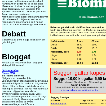
veckornas nedåtgående pristrend och
fransmännen glider ner till tredje plats.
Marknaden lindras f n av kampanjer för
ökad försäljning, men importen från
Spanien fortsätter och leder till prispress.
Trend på tyska marknaden:
Marknadsförarna anser att marknaden var
väl balanserad i början av veckan och
marknadens aktörer är på gott humör.
Priset bör därför bli som lägst oförändrat.
Priserna på slaktsvin vid ISNs internetauktion
North-West German Internet Pig Market är en auktion
Debatt
Antalet grisar som säljs är inte stort, men auktions
indikation om vart officiella noteringarna är på väg 
Välkomna att göra inlägg i debatten om
Auktionsdag
1 sep
25 aug
grisnäringen!
Utbud
2830
1560
Sålda
2060
1510
Medelpris, euro
1,75
1,78
Bloggat
Lägst
1,72
1,74
Högst
1,76
1,80
För att läsa hela innehållet i bloggen,
Medelpris, skr
16,59
16,92
klicka på blå texten!
Grisgeneralen
Suggor, galtar köpes 
Klicka HÄR
Bo Algers emeritus
Suggor 10,00 kr, galtar 6,50 kr
Nyligen kom beskedet ifrån
Jordbruksverket att smågrisar får avvänjas
Rakt pris med fria vikter och fri klassning!
en vecka tidigare än vad som tidigare var
Göran Eriksson
tillåtet. Efter en längre fältstudie under
Göran 0708-42 64 10, Torbjörn 0708-14 31 91
ledning av svenska PIG har man funnit att
erikssonsdjurtransport@swipnet.se
man utan olägenhet kan sänka
avvänjningsåldern till 28 dagar vilket
innebär att vissa grisar kan vara 21 dagar
Suggor, Sverige
som yngst. Detta tillvägagångssätt har
Slakteri
Kg, 58 %
v 3
använts under lång tid i våra
Knorrevången
Fri vikt, klass**
10,2
konkurrentländer ute i Europa.