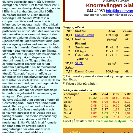
Vi slaktar i Sverige!
djurskyddslagstiftningen. Så fullkomligt
Knorrevången Sla
orimligt och oetiskt! Det förekommer inte i
någon annan djurskyddslagstiftning – inte
044-42080
info@knorrevan
i EUs, inte i andra länders eller i OIEs
Transportör Alexander Månsson 070
djurvälfärdskoder. OIE konstaterar
visserligen att “Animal Welfare is a
complex, multi-faceted issue that is
influenced by important scientific, ethical,
Suggor, utland
historical, cultural, religious, economic and
Skr
Slakteri
Anm.
valuta
political dimensions”. Men det innebär inte
att man inkluderar ekonomihänsyn i sina
9,01
Danish Crown
129,9 kg-
dkr
rekommendationer till medlemsländerna.
a
14,91
Nortura
nkr
Fri vikt
Självklart måste jordbruksverket alltid göra
Finland
en avvägning mellan vad som är bra för
?
Snellmans
Fri vikt, E
euro
djuren och huruvida föreskrifterna innebär
orimligt höga kostnader för djurhållarna.
?
HK Agrii
Fri vikt, E
euro
Men syftet med djurskyddsföreskrifterna är
?
Österbottens
Fri vikt, E
euro
att uppfylla djurskyddslagens – och
Tyskland
förordningens krav. Tidigare föreslog
b
12,13
VEZG
euro
Jordbruksverket skärpningar för att
56 %
förbättra djurskyddet. Nu har vi hamnat i
Galtar
ett omvänt förhållande. Jordbruksverket
7,74
Danish Crown
109,9 kg-
dkr
föreslår ”lättnader” som en effekt av
a
) Från norska priser ska dras slaktdjursavgift, m 
lantbruksnäringens påtryckningar. Först
framfötter.
kom lättnader i beteskravet, som skulle ha
b
medfört att en hårdgjord rasthage, skulle
) Priset gäller på gården.
räckt som alternativ för delar av
betestiden. Och nu har verket föreslagit
Viktigaste valutorna
lättnader i regelverket för avvänjning av
Torsdagar
v 35
v 34
v 33
v 32
smågrisar. Knappast som en
Pund
10,32
10,30
10,40
10,62
djurskyddsåtgärd utan som en eftergift till
Dollar
7,98
8,05
8,06
8,19
Grisföretagarna. I fallet med förändrade
Euro
9,48
9,51
9,50
9,61
föreskrifter för gris, har Jordbruksverket
Dansk
1,27
1,27
1,27
1,29
fullständigt kört över djurskydds – och
konsumentintresset m fl. Dessa ville att
Norsk
1,02
1,03
1,02
1,02
förslaget skulle utvärderas vetenskapligt.
Yen
7,22
7,38
7,34
7,44
Föreskrifterna är skickade till EU för
Priset på valutor i skr.
Grön = valutan är dyrare.
Röd
notifiering. Enligt World Animal Protection
innebär detta att Sverige rasar i
rangordningen för vilka länder som
uppfyller höga djurskyddskrav.