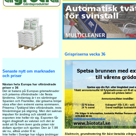
Grispriserna vecka 36
Senaste nytt om marknaden
och priser
Nästan hela Europa har oförändrade
priser v 36
Det är balans på Europas grismarknader
och priserna oförändrade i de flesta
länderna. Undantag är t ex sänkningar
Spanien och Frankrike, där grisarna börjat
växa efter den extremt varma sommaren.
Priserna i Tyskland blev oförändrade, trots
förväntningar på stigning. Men det saknas
impulser för ändring och särskilt om
exporten inte heller rör sig. Exporten får
ingen dragkraft av valutan och det är
svårt att få hem även goda priser när
dollarn sjunker och sjunker. Den är 7,98
skr nu, alltså under 8 kr.
Slaktsvin, grundnotering för bäst betalda viktgr
Inte heller i Sverige har några ändringar