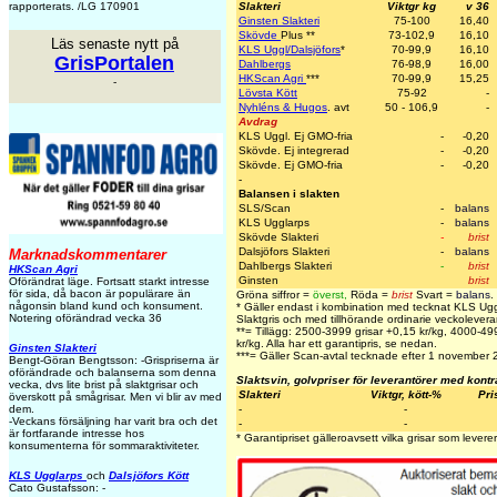
rapporterats. /LG 170901
Slakteri
Viktgr kg
v 36
Ginsten Slakteri
75-100
16,40
Skövde
Plus
**
73-102,9
16,10
Läs senaste nytt på
KLS Uggl/Dalsjöfors
*
70-99,9
16,10
GrisPortalen
Dahlbergs
76-98,9
16,00
HKScan Agri
***
70-99,9
15,25
-
Lövsta Kött
75-92
-
Nyhléns & Hugos
. avt
50 - 106,9
-
Avdrag
KLS Uggl. Ej GMO-fria
-
-0,20
Skövde. Ej integrerad
-
-0,20
Skövde. Ej GMO-fria
-
-0,20
-
Balansen i slakten
SLS/Scan
-
balans
KLS Ugglarps
-
balans
Skövde Slakteri
-
brist
Dalsjöfors Slakteri
-
balans
Marknadskommentarer
Dahlbergs Slakteri
-
brist
HKScan Agri
Ginsten
brist
Oförändrat läge. Fortsatt starkt intresse
för sida, då bacon är populärare än
Gröna siffror =
överst
,
Röda =
brist
Svart =
balans
.
någonsin bland kund och konsument.
* Gäller endast i kombination med tecknat KLS Ug
Notering oförändrad vecka 36
Slaktgris och med tillhörande ordinarie veckoleveran
**= Tillägg: 2500-3999 grisar +0,15 kr/kg, 4000-4
kr/kg. Alla har ett garantipris, se nedan.
Ginsten Slakteri
***= Gäller Scan-avtal tecknade efter 1 november
Bengt-Göran Bengtsson: -Grispriserna är
oförändrade och balanserna som denna
Slaktsvin, golvpriser för leverantörer med kontr
vecka, dvs lite brist på slaktgrisar och
Slakteri
Viktgr, kött-%
Pri
överskott på smågrisar. Men vi blir av med
dem.
-
-
-Veckans försäljning har varit bra och det
-
-
är fortfarande intresse hos
* Garantipriset gälleroavsett vilka grisar som leverer
konsumenterna för sommaraktiviteter.
KLS Ugglarps
och
Dalsjöfors Kött
Cato Gustafsson: -