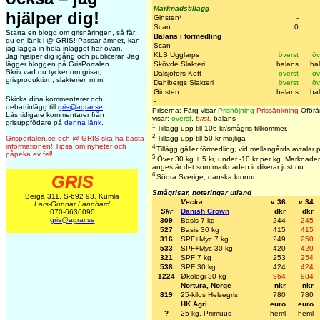
Marknadstillägg
hjälper dig!
Ginsten*
-
Scan
0
Starta en blogg om grisnäringen, så får
Balans i förmedling
du en länk i @-GRIS! Passar ämnet, kan
Scan
-
jag lägga in hela inlägget här ovan.
KLS Ugglarps
överst
öv
Jag hjälper dig igång och publicerar. Jag
Skövde Slakteri
balans
ba
lägger bloggen på GrisPortalen.
Skriv vad du tycker om grisar,
Dalsjöfors Kött
överst
öv
grisproduktion, slakterier, m m!
Dahlbergs Slakteri
överst
öv
Ginsten
balans
ba
Skicka dina kommentarer och
-
debattinlägg till
gris@agrar.se
.
Priserna: Färg visar
Prishöjning
Prissänkning
Oförän
Läs tidigare kommentarer från
visar:
överst
,
brist
,
balans
grisuppfödare på
denna länk
.
1
Tillägg upp till 106 kr/smågris tillkommer.
2
Grisportalen.se och @-GRIS ska ha bästa
Tillägg upp till 50 kr möjliga
informationen! Tipsa om nyheter och
4
Tillägg gäller förmedling, vid mellangårds avtalar 
påpeka ev fel!
5
Över 30 kg + 5 kr, under -10 kr per kg. Marknaden 
anges är det som marknaden indikerar just nu.
6
GRIS
Södra Sverige, danska kronor
Smågrisar, noteringar utland
Berga 311, S-692 93. Kumla
Vecka
v 36
v 34
Lars-Gunnar Lannhard
Skr
Danish Crown
dkr
dkr
070-6636090
gris@agrar.se
309
Basis 7 kg
244
245
527
Basis 30 kg
415
415
316
SPF+Myc 7 kg
249
250
533
SPF+Myc 30 kg
420
420
321
SPF 7 kg
253
254
538
SPF 30 kg
424
424
1224
Økologi 30 kg
964
984
Nortura, Norge
nkr
nkr
819
25-kilos Helsegris
780
780
HK Agri
euro
euro
?
25-kg, Priimuus
heml
heml