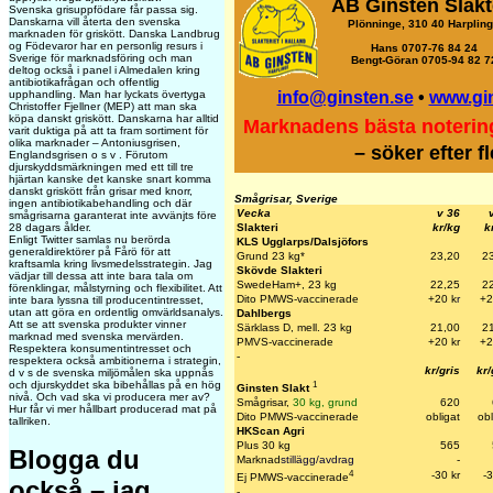
AB Ginsten Slakt
Svenska grisuppfödare får passa sig.
Danskarna vill återta den svenska
Plönninge, 310 40 Harplin
marknaden för griskött. Danska Landbrug
og Födevaror har en personlig resurs i
Hans 0707-76 84 24
Sverige för marknadsföring och man
Bengt-Göran 0705-94 82 7
deltog också i panel i Almedalen kring
antibiotikafrågan och offentlig
info@ginsten.se
•
www.gi
upphandling. Man har lyckats övertyga
Christoffer Fjellner (MEP) att man ska
köpa danskt griskött. Danskarna har alltid
Marknadens bästa noterin
varit duktiga på att ta fram sortiment för
olika marknader – Antoniusgrisen,
– söker efter f
Englandsgrisen o s v . Förutom
djurskyddsmärkningen med ett till tre
hjärtan kanske det kanske snart komma
danskt griskött från grisar med knorr,
Smågrisar, Sverige
ingen antibiotikabehandling och där
Vecka
v 36
smågrisarna garanterat inte avvänjts före
Slakteri
kr/kg
k
28 dagars ålder.
Enligt Twitter samlas nu berörda
KLS Ugglarps/Dalsjöfors
generaldirektörer på Fårö för att
Grund 23 kg*
23,20
2
kraftsamla kring livsmedelsstrategin. Jag
Skövde Slakteri
vädjar till dessa att inte bara tala om
SwedeHam+, 23 kg
22,25
2
förenklingar, målstyrning och flexibilitet. Att
Dito PMWS-vaccinerade
+20 k
r
+2
inte bara lyssna till producentintresset,
utan att göra en ordentlig omvärldsanalys.
Dahlbergs
Att se att svenska produkter vinner
Särklass D, mell. 23 kg
21,00
2
marknad med svenska mervärden.
PMVS-vaccinerade
+20 kr
+2
Respektera konsumentintresset och
-
respektera också ambitionerna i strategin,
kr/gris
kr/
d v s de svenska miljömålen ska uppnås
1
och djurskyddet ska bibehållas på en hög
Ginsten Slakt
nivå. Och vad ska vi producera mer av?
Smågrisar,
30 kg, grund
620
Hur får vi mer hållbart producerad mat på
Dito PMWS-vaccinerade
obligat
obl
tallriken.
HKScan Agri
Plus 30 kg
565
Blogga du
Marknad
stillägg/avdrag
-
4
-30 kr
-3
Ej PMWS-vaccinerade
också – jag
-