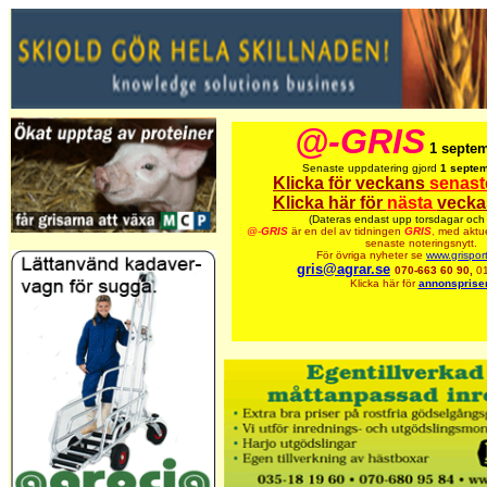
@-GRIS
1 septe
Senaste uppdatering gjord
1 septem
Klicka för veckans
senast
Klicka här för
nästa
vecka
(Dateras endast upp torsdagar och 
@-
GRIS
är en del av tidningen
GRIS
,
med aktue
senaste noteringsnytt.
För övriga nyheter se
www.grispor
gris@agrar.se
070-663 60 90,
0
Klicka här för
annonspriser