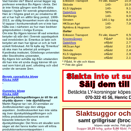
Eriksson Transport
Fri vikt, klass**
10,0
Vad händer då? Bland annat lägger sig
professor emeritus Bo Algers i detta. Det
Skövde
140-
10,0
är inte första gången som Bo vill sätta
KLS Ugglarps
140-
9,1
käppar i hjulen för svensk grisproduktion.
Dalsjöfors
58%
9,1
Han är i högsta grad en av orsakerna till
Dahlbergs
140-
9,0
att vi har haft en alltför lång period, 1999-
Ginsten
140,1 kg-
8,0
2013, av dålig lönsamhet inom vår näring.
HKScan Agri
140-
7,0
Vi tappar i konkurrenskraft om vi inte kan
hålla oss i närheten av hur man bedriver
Nyhléns & Hugoson
140-
grisproduktion i övriga Europa.
Galtar
Om inte Bo Algers känner till vad emeritus
Eriksson Transport
Fri vikt, klass**
6,5
betyder så står det i Svensk uppslagsbok
Knorrevången
Flådd*
5,0
vad innebörden är. Emeritus är latin och
Dalsjöfors
oflådd
2,7
betyder att man har tjänat ut och är helt
enkelt förbrukad. Att få kalla sig ”Emeritus”
HKScan Agri
oflådd
2,6
så ska man ha arbetat på antingen
Skövde
oflådd
2,4
Karolinska institutet, Göteborgs universitet
KLS Ugglarps
oflådd
2,3
eller Stockholms universitet.
Dahlbergs
oflådd
2,1
Bo Algers bör avhålla sig ifrån uttalanden
* Flådd, fri vikt och klass
då han inte ett enda dugg känner till om
** Fritt din gård
vad som hänt på avel, utfodring och vård
under de senaste åren.
Bengts sporadiska blogg
Klicka HÄR
-
Gunnelas blogg
Klicka HÄR
HDjurskyddslagstiftningen är till för att
skydda djuren – inte djurhållarna!
Martin Ragnar tar i sin JO-anmälan av
Jordbruksverket upp den viktiga
aspekten. Jordbruksverket kan inte sätta
Slaktsuggor och
sig över djurskyddslagstiftningen och
införa produktionsekonomi som ett
samt grillgrisar (broc
bärande kriterium för sina
djurskyddsregler. Det finns ett skvaller som
köpes varje vecka. Fritt går
säger att det fanns krafter som vill införa
Suggor
10,25
kr/kg, galtar
5,00
flådd. Fr
produktionsekonomiaspekten i