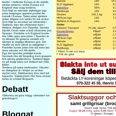
Skövde
140-
10,
länder. I mellersta Europa är de stabila,
KLS Ugglarps
140-
9,
medan priserna i södra Europa och
Dalsjöfors
58%
9,
England visar svag tendens.
Som följd av saknade slaktdagar pga
Dahlbergs
140-
9,
extra helgdagar uppstod pucklar lite
Ginsten
140,1 kg-
8,
överallt i Europa. Tyska priset sänktes
HKScan Agri
140-
7,
redan tidigare och sattes för två veckor.
Nyhléns & Hugoson
140-
Som följd av att priset var oförändrat i
Galtar
Tyskland, blev det oförändrat även i
Holland, Belgien och Österrike. Danska
Eriksson Transport
Fri vikt, klass**
6,
Danish Crown satte också oförändrat pris.
Knorrevången
Flådd*
5,
Spanien, Frankrike och England kunde
Dalsjöfors
oflådd
2,
inte hålla uppe sina priser. I Spanien är
HKScan Agri
oflådd
2,
nu klimatet för grisarna utmärkt och
Skövde
oflådd
2,
därmed är dagliga tillväxten god. Det
KLS Ugglarps
oflådd
2,
medför ett stort utbud av slaktgrisar. I
Frankrike kunde priset inte stå emot det
Dahlbergs
oflådd
2,
stora utbudet och föll därför.
* Flådd, fri vikt och klass
Pga det spanska prisfallet kunde
** Fritt din gård
Danmark öka sitt försprång inom gruppen
fem största grisländerna. Tyskland ligger
nu på tredje plats och Holland bär röda
lyktan.
Tendens på tyska marknaden: Utbudet
av slaktgrisar är i början av veckan
mycket stort. Slaktbanden körs med full
kapacitet. Slaktpuckeln från förra veckan
betas av endast långsamt.
Debatt
Slaktsuggor och
Välkomna att göra inlägg i debatten om
grisnäringen!
samt grillgrisar (bro
köpes varje vecka. Fritt gå
Suggor
10,25
kr/kg, galtar
5,00
flådd. F
Bloggat
Vi slaktar i Sverige!