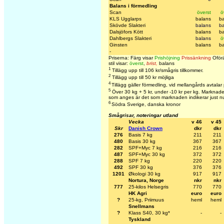
Balans i förmedling
Scan
överst
ö
KLS Ugglarps
balans
b
Skövde Slakteri
balans
b
Dalsjöfors Kött
balans
b
Dahlbergs Slakteri
balans
ö
Ginsten
balans
b
-
Priserna: Färg visar
Prishöjning
Prissänkning
Oförä
stil visar:
överst
,
brist
,
balans
1
Tillägg upp till 106 kr/smågris tillkommer.
2
Tillägg upp till 50 kr möjliga
4
Tillägg gäller förmedling, vid mellangårds avtalar
5
Över 30 kg + 5 kr, under -10 kr per kg. Marknaden
som anges är det som marknaden indikerar just n
6
Södra Sverige, danska kronor
Smågrisar, noteringar utland
Vecka
v 46
v 45
Skr
Danish Crown
dkr
dkr
276
Basis 7 kg
211
211
480
Basis 30 kg
367
367
282
SPF+Myc 7 kg
216
216
487
SPF+Myc 30 kg
372
372
288
SPF 7 kg
220
220
492
SPF 30 kg
376
376
1201
Økologi 30 kg
917
917
Nortura, Norge
nkr
nkr
777
25-kilos Helsegris
770
770
HK Agri
euro
euro
?
25-kg, Priimuus
heml
heml
Snellmans
?
Klass S40, 30 kg*
-
-
Tyskland