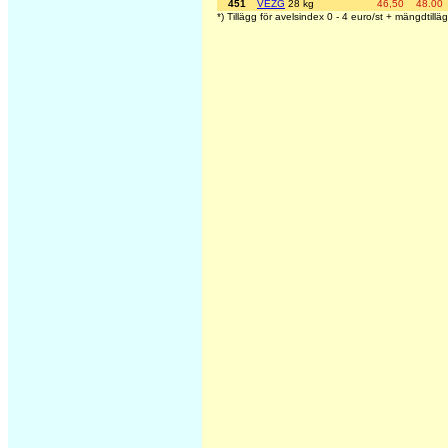
451
VEZG
28 kg
46,50
48.00
*) Tillägg för avelsindex 0 - 4 euro/st + mängdtillä