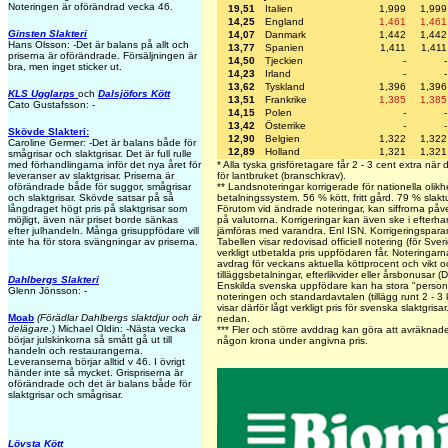
Noteringen är oförändrad vecka 46.
19,51
Italien
1,999
1,999
14,25
England
1,461
1,461
Ginsten Slakteri
14,07
Danmark
1,442
1,442
Hans Olsson: -Det är balans på allt och
13,77
Spanien
1,411
1,411
priserna är oförändrade. Försäljningen är
14,50
Tjeckien
-
-
bra, men inget sticker ut.
14,23
Irland
-
-
13,62
Tyskland
1,396
1,396
KLS Ugglarps
och
Dalsjöfors Kött
13,51
Frankrike
1,385
1,385
Cato Gustafsson: -
14,15
Polen
-
-
13,42
Österrike
-
-
Skövde Slakteri:
12,90
Belgien
1,322
1,322
Caroline Germer: -Det är balans både för
12,89
Holland
1,321
1,321
smågrisar och slaktgrisar. Det är full rulle
* Alla tyska grisföretagare får 2 - 3 cent extra när 
med förhandlingarna inför det nya året för
för lantbruket (branschkrav).
leveranser av slaktgrisar. Priserna är
** Landsnoteringar korrigerade för nationella olikh
oförändrade både för suggor, smågrisar
betalningssystem. 56 % kött, fritt gård. 79 % slakt
och slaktgrisar. Skövde satsar på så
Förutom vid ändrade noteringar, kan siffrorna påv
långdraget högt pris på slaktgrisar som
på valutorna. Korrigeringar kan även ske i efterh
möjligt, även när priset borde sänkas
jämföras med varandra. Enl ISN. Korrigeringspa
efter julhandeln. Många grisuppfödare vill
Tabellen visar redovisad officiell notering (för Sve
inte ha för stora svängningar av priserna.
verkligt utbetalda pris uppfödaren får. Noteringarna 
avdrag för veckans aktuella köttprocent och vikt oc
tilläggsbetalningar, efterlikvider eller årsbonusar 
Dahlbergs Slakteri
Enskilda svenska uppfödare kan ha stora "personli
Glenn Jönsson: -
noteringen och standardavtalen (tillägg runt 2 - 3
visar därför lågt verkligt pris för svenska slaktgris
Moab
(Förädlar Dahlbergs slaktdjur och är
nedan.
delägare
.) Michael Oldin: -Nästa vecka
***
Fler och större avddrag kan göra att avräknade 
börjar julskinkorna så smått gå ut till
någon krona under angivna pris.
handeln och restaurangerna.
Leveranserna börjar alltid v 46. I övrigt
händer inte så mycket. Grispriserna är
oförändrade och det är balans både för
slaktgrisar och smågrisar.
Lövsta Kött