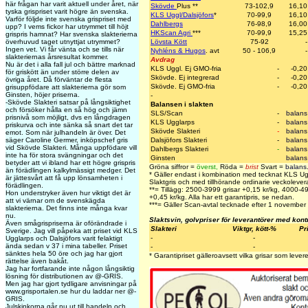
här frågan har varit aktuell under året, när
Skövde
Plus
**
73-102,9
16,10
tyska grispriset varit högre än svenska.
KLS Uggl/Dalsjöfors
*
70-99,9
16,10
Varför följde inte svenska grispriset med
Dahlbergs
76-98,9
16,00
upp? I vems fickor har utrymmet till höjt
HKScan Agri
***
70-99,9
15,25
grispris hamnat? Har svenska slakterierna
överhuvud taget utnyttjat utrymmet?
Lövsta Kött
75-92
-
Ingen vet. Vi får vänta och se tills när
Nyhléns & Hugos
. avt
50 - 106,9
-
slakteriernas årsresultat kommer.
Avdrag
Nu är det i alla fall jul och bättre marknad
KLS Uggl. Ej GMO-fria
-
-0,20
för griskött än under större delen av
Skövde. Ej integrerad
-
-0,20
övriga året. Då förväntar de flesta
Skövde. Ej GMO-fria
-
-0,20
grisuppfödare att slakterierna gör som
Ginsten, höjer priserna.
-
-Skövde Slakteri satsar på långsiktighet
Balansen i slakten
och försöker hålla en så hög och jämn
SLS/Scan
-
balans
prisnivå som möjligt, dvs en långdragen
KLS Ugglarps
-
balans
priskurva och inte sänka så snart det tar
Skövde Slakteri
-
balans
emot. Som när julhandeln är över. Det
säger Caroline Germer, inköpschef gris
Dalsjöfors Slakteri
-
balans
vid Skövde Slakteri. Många uppfödare vill
Dahlbergs Slakteri
-
balans
inte ha för stora svängningar och det
Ginsten
balans
betyder att vi ibland har ett högre grispris
Gröna siffror =
överst
,
Röda =
brist
Svart =
balans
än förädlingen kalkylmässigt medger. Det
* Gäller endast i kombination med tecknat KLS U
är jättesvårt att få upp lönsamheten i
Slaktgris och med tillhörande ordinarie veckolevera
förädlingen.
**= Tillägg: 2500-3999 grisar +0,15 kr/kg, 4000-
Hon understryker även hur viktigt det är
+0,45 kr/kg. Alla har ett garantipris, se nedan.
att vi värnar om de svenskägda
***= Gäller Scan-avtal tecknade efter 1 november
slakterierna. Det finns inte många kvar
nu.
Slaktsvin, golvpriser för leverantörer med kont
Även smågrispriserna är oförändrade i
Slakteri
Viktgr, kött-%
Pr
Sverige. Jag vill påpeka att priset vid KLS
-
-
Ugglarps och Dalsjöfors varit felaktigt
ända sedan v 37 i
mina tabeller. Priset
-
-
sänktes hela 50 öre och jag har gjort
* Garantipriset gälleroavsett vilka grisar som levere
rättelse även bakåt.
Jag har fortfarande inte någon långsiktig
lösning för distributionen av @-GRIS.
Men jag har gjort tydligare anvisningar på
www.grisportalen.se hur du laddar ner @-
GRIS.
Julskinkorna går nu ut till handeln och