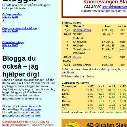
Knorrevången Sla
För att läsa hela innehållet i bloggen,
044-42080
info@knorreva
klicka på blå texten!
Transportör Alexander Månsson 07
Grisgeneralen
Klicka HÄR
J
Suggor, utland
Skr
Slakteri
Anm.
valuta
Bengts sporadiska blogg
7,72
Danish Crown
129,9 kg-
dkr
Klicka HÄR
a
14,28
Nortura
nkr
-
Fri vikt
Finland
?
Snellmans
Fri vikt, E
euro
Gunnelas blogg
Klicka HÄR
?
HK Agrii
Fri vikt, E
euro
A
?
Österbottens
Fri vikt, E
euro
Tyskland
Blogga du
b
10,05
VEZG
euro
56 %
Galtar
också – jag
6,41
Danish Crown
109,9 kg-
dkr
a
) Från norska priser ska dras slaktdjursavgift, m
hjälper dig!
framfötter.
b
) Priset gäller på gården.
Starta en blogg om grisnäringen, så får
Viktigaste valutorna
du en länk i @-GRIS! Passar ämnet, kan
jag lägga in hela inlägget här ovan.
Torsdagar
v 45
v 44
v 43
v 42
Jag hjälper dig igång och publicerar. Jag
Pund
11,00
11,13
10,87
10,75
lägger bloggen på GrisPortalen.
Dollar
8,37
8,38
8,20
8,14
Skriv vad du tycker om grisar,
Euro
9,72
9,76
9,70
9,60
grisproduktion, slakterier, m m!
Dansk
1,30
1,31
1,30
1,29
Norsk
1,02
1,03
1,02
1,02
Skicka dina kommentarer och
Yen
7,37
7,35
7,22
7,20
debattinlägg till
gris@agrar.se
.
Priset på valutor i skr.
Grön = valutan är dyrare.
Rö
Läs tidigare kommentarer från
grisuppfödare på
denna länk
.
Grisportalen.se och @-GRIS ska ha
AB Ginsten Slakt
bästa informationen! Tipsa om nyheter