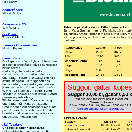
Ulf Tillman: -
Knorrevången
Mikael Dahl: -
Österbottens Kött
Priserna på slaktsvin vid ISNs internetauktion
Tom Åstrand: -
North-West German Internet Pig Market är en aukti
slaktgrisar. Antalet grisar som säljs är inte stort,
Snellmans
ibland ge en tidig indikation om vart officiella note
Tomas Gäddnäs: -.
Tyskland.
Sveriges Grisföretagare
Auktionsdag
10 nov
3 nov
Mattias Espert:
Utbud
2200
3667
Sålda
1680
540
Danish Crown
Medelpris, euro
1,47
1,47
Det lugna och något kyligare höstvädret
speglar gott tillståndet på de europeiska
Lägst
1,46
1,45
marknaderna.
Högst
1,48
1,48
-Det är lugn handel, där det är
någorlunda balans mellan utbud och
Medelpris, skr
14,34
14,34
efterfrågan. Priserna fortsätter sjunka en
smula, då vi ännu inte har nått den
traditionella goda efterfrågan närmare
Suggor, galtar köpes
julen, men vi kan löpande avsätta våra
volymer på marknaden, säger Søren
Suggor 10,00 kr, galtar 6,50 k
Tinggaard, som är underdirektör i Danish
Crowns exportavdeling.
Rakt pris med fria vikter och fri klassning!
Till länderna utanför Europa är det god
Göran Eriksson
efterfrågan från Kina och Japan.
Göran 0708-42 64 10, Torbjörn 0708-14 31 9
Deadline för avskeppningar till Kina, om
erikssonsdjurtransport@swipnet.se
produkterna ska vara framme före det
kinesiska nyåret närmar sig och detta
understödjer försäljningen.
Suggor, Sverige
Slakteri
Kg, 58 %
v 
ISN, Tyskland
Knorrevången
Fri vikt, klass**
10,
Grispuckel efter helgdagarna
Eriksson Transport
Fri vikt, klass**
10,
Det är skilda bud för priserna i EUs