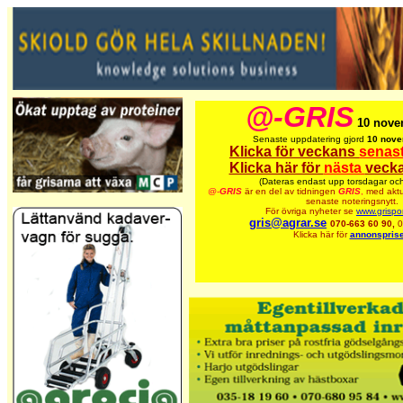
@-GRIS
10 nove
Senaste uppdatering gjord
10 nove
Klicka för veckans
senas
Klicka här för
nästa
vecka
(Dateras endast upp torsdagar och
@-
GRIS
är en del av tidningen
GRIS
,
med aktu
senaste noteringsnytt.
För övriga nyheter se
www.grispo
gris@agrar.se
070-663 60 90,
0
Klicka här för
annonsprise