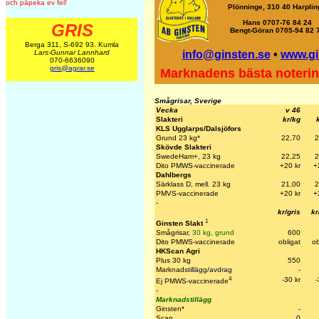
och påpeka ev fel!
Plönninge, 310 40 Harplin
Hans 0707-76 84 24
GRIS
Bengt-Göran 0705-94 82 
Berga 311, S-692 93. Kumla
info@ginsten.se
•
www.gi
Lars-Gunnar Lannhard
070-6636090
gris@agrar.se
Marknadens bästa noterin
Smågrisar, Sverige
Vecka
v 46
Slakteri
kr/kg
KLS Ugglarps/Dalsjöfors
Grund 23 kg*
22,70
2
Skövde Slakteri
SwedeHam+, 23 kg
22,25
2
Dito PMWS-vaccinerade
+20 k
r
+
Dahlbergs
Särklass D, mell. 23 kg
21,00
2
PMVS-vaccinerade
+20 kr
+
-
kr/gris
kr
1
Ginsten Slakt
Smågrisar,
30 kg, grund
600
Dito PMWS-vaccinerade
obligat
ob
HKScan Agri
Plus 30 kg
550
Marknad
stillägg/avdrag
-
4
-30 kr
-
Ej PMWS-vaccinerade
-
Marknadstillägg
Ginsten*
-
Scan
0