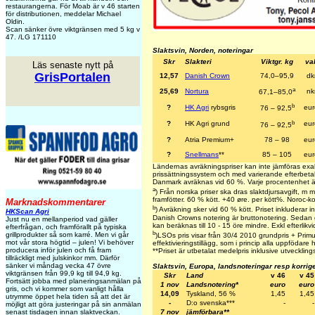
restaurangerna. För Moab är v 46 starten
för distributionen, meddelar Michael
Oldin.
Scan sänker övre viktgränsen med 5 kg v
47. /LG 171110
Slaktsvin, Norden, noteringar
Skr
Slakteri
Viktgr. kg
val
Läs senaste nytt på
GrisPortalen
12,57
Danish Crown
74,0–95,9
dk
a
25,69
Nortura
nk
67,1–85,0
b
?
HK Agri
rybsgris
eur
76 – 92,5
b
?
HK Agri grund
eur
76 – 92,5
?
Atria Premium+
78 – 98
eur
?
Snellmans
**
85 – 105
eur
Ländernas avräkningspriser kan inte jämföras exa
prissättningssystem och med varierande efterbetaln
Danmark avräknas vid 60 %. Varje procentenhet ä
a
) Från norska priser ska dras slaktdjursavgift, m
framfötter. 60 % kött. +40 øre. per kött%. Noroc-k
Marknadskommentarer
b
) Avräkning sker vid 60 % kött. Priset inkluderar int
HKScan Agri
Danish Crowns notering är bruttonotering. Sedan g
Just nu en mellanperiod vad gäller
kan beräknas till 10 - 15 öre mindre. Exkl efterlikvi
efterfrågan, och framförallt på typiska
b
grillprodukter så som karré. Men vi går
)LSOs pris visar från 30/4 2010 grundpris + Primus
mot vår stora högtid – julen! Vi behöver
effektivieringstillägg, som i princip alla uppfödare h
producera inför julen och få fram
**
Priset är utbetalat medelpris inklusive utvecklings
tillräckligt med julskinkor mm. Därför
sänker vi måndag vecka 47 övre
Slaktsvin, Europa, landsnoteringar resp korrig
viktgränsen från 99,9 kg till 94,9 kg.
Skr
Land
v 46
v 45
Fortsätt jobba med planeringsanmälan på
1 nov
Landsnotering*
euro
euro
gris, och vi kommer som vanligt hålla
14,09
Tyskland, 56 %
1,45
1,45
utrymme öppet hela tiden så att det är
-
D:o svenska***
-
-
möjligt att göra justeringar på sin anmälan
7 nov
jämförbara**
senast tisdagen innan slaktveckan.