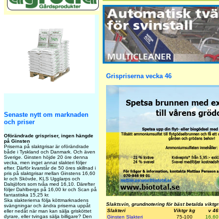
Grispriserna vecka 46
Senaste nytt om marknaden
och priser
Oförändrade grispriser, ingen hängde
på Ginsten
Priserna på slaktgrisar är oförändrade
både i Tyskland och Danmark. Och även
Sverige. Ginsten höjde 20 öre denna
vecka, men inget annat slakteri följer
efter. Därför kvarstår de 50 öres skillnad i
pris på slaktgrisar mellan Ginstens 16,60
kr och Skövde, KLS Ugglarps och
Dalsjöfors som tvåa med 16,10. Därefter
följer Dahlbergs på 16,00 kr och Scan på
fantastiska 15,25 kr.
Ska slakterierna följa köttmarknadens
Slaktsvin, grundnotering för bäst betalda viktg
svängningar och ändra priserna uppåt
Slakteri
Viktgr kg
v 46
eller nedåt när man kan sälja grisköttet
dyrare, eller tvingas sälja billigare? Den
Ginsten Slakteri
75-100
16,60