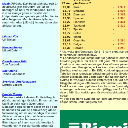
28 dec
jämförbara**
Moab
(Förädlar Dahlbergs slaktdjur och är
delägare
.) Michael Oldin: -Det är lite
19,39
Italien
-
1,971
halvlugnt så här i mellandagarna. Det är
14,79
England
--
1,504
inte så många grisar att stycka och
13,39
Danmark
-
1,361
köttproduktionen går inte på full fart förrän
13,38
Spanien
-
1,360
efter helgerna. Men butikerna fyller upp
13,22
Frankrike
-
1,344
sina hyllor efter julförsäljningen, så en viss
12,94
Tyskland
-
1,316
aktivitet är det.
14,14
Tjeckien
-
-
13,77
Polen
-
-
Lövsta Kött
13,02
Irland
-
-
Ulf Tillman: -
12,63
Österrike
-
1,284
12,16
Belgien
-
1,236
Knorrevången
12,30
Holland
-
1,250
Mikael Dahl: -
* Alla tyska grisföretagare får 2 - 3 cent extra när de
för lantbruket (branschkrav).
** Landsnoteringar korrigerade för nationella olikhet
betalningssystem. 56 % kött, fritt gård. 79 % slaktut
Österbottens Kött
Förutom vid ändrade noteringar, kan siffrorna påver
Tom Åstrand: -
på valutorna. Korrigeringar kan även ske i efterha
jämföras med varandra. Enl ISN. Korrigeringspara
Snellmans
Tabellen visar redovisad officiell notering (för Sveri
Tomas Gäddnäs: -.
verkligt utbetalda pris uppfödaren får. Noteringarna vi
avdrag för veckans aktuella köttprocent och vikt och 
Sveriges Grisföretagare
tilläggsbetalningar, efterlikvider eller årsbonusar (D
Mattias Espert:
Enskilda svenska uppfödare kan ha stora "personliga
noteringen och standardavtalen (tillägg runt 2 - 3 k
visar därför lågt verkligt pris för svenska slaktgrisar
Danish Crown
nedan.
Den europeiska industrin för förädling är
***
Fler och större avddrag kan göra att avräknade p
på väg att stänga för julen. En och annan
någon krona under angivna pris.
fabrik är dock igång även under
juldagarna och för dem gäller att de i god
tid har koll på vad de behöver och att de
försäkrat sig om de nödvändiga råvarorna.
-Vi är nu så nära julen, att leveranserna
av färsk vara har bromsats upp.
Efterfrågan på i stort sett alla detaljer är
vikande och vi ser sjunkande priser på