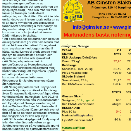
vara onödiga. Den nuvarande
AB Ginsten Slakt
regeringens genomförande av
livsmedelsstrategin och propositionen om
Plönninge, 310 40 Harpling
ny djurskyddslag – vad ska man tro med
tanke på fokus på produktivitet,
Hans 0707-76 84 24
målstyrning och flexibilitet. För att inte tala
Bengt-Göran 0705-94 82 7
om landsbygdsministern totala ovilja att se
till att hans myndighet Jordbruksverket
tolkar livsmedelsstrategin med hänsyn till
info@ginsten.se
•
www.gi
dagens kunskap och med respekt för
konsument – och djurskyddsintresset.
Marknadens bästa noterin
Därför följande önskelista:
• Att politikerna tar sitt ansvar och beslutar
om regelverk som gör valet av svensk mat
till det hållbara alternativet. Ett regelverk,
Smågrisar, Sverige
som respekterar medborgarnas rätt till
Vecka
v 1
v
hälsa, säkra livsmedel producerade med
Slakteri
kr/kg
kr
hänsyn till klimateffekter, naturen och
KLS Ugglarps/Dalsjöfors
djurens rätt till hälsa och djurvälfärd.
Grund 23 kg*
22,20
22
• Att Näringsdepartementet vid
genomförandet av livsmedelsstrategin
Dahlbergs
respekterar strategins målsättning med
Särklass D, mell. 23 kg
21,50
21
hållbar utveckling, att miljömålen uppnås
PMVS-vaccinerade
+20 kr
+20
och att djurskydds- och
Skövde Slakteri
konsumentintresset inkluderas.
SwedeHam+, 23 kg
21,25
21
Förtroendet för Jordbruksverket måste
återupprättas.
Dito PMWS-vaccinerade
+20 k
r
+2
• Att Näringsdepartementet utnyttjar det
-
nationella djurskyddsnätverket för dialog
kr/gris
kr/
även för nationella djurskyddsfrågor, vilket
1
Ginsten Slakt
var önskemålet i framställan i juni 2016 till
landsbygdsministern från Vi Konsumenter
Smågrisar,
30 kg, grund
600
och Djurskyddet Sverige i anslutning till
Dito PMWS-vaccinerade
obligat
obl
Animal Welfare Platform. Vi hänvisade till
HKScan Agri
det breda samrådet i Danmark och svensk
Plus 30 kg
540
brist på detta när man utformade svenska
Marknad
stillägg/avdrag
-
handlingsplaner för kött och mjölk.
4
• Att SLUs vetenskapliga råd för djurskydd
-30 kr
-3
Ej PMWS-vaccinerade
fyller den efterlängtade rollen att ge
-
Jordbruksverket ett på vetenskaplig grund
Marknadstillägg
baserat underlag till djurskyddsföreskrifter