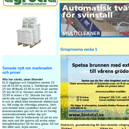
Grispriserna vecka 1
Senaste nytt om marknaden
och priser
Alla har sänkt, utom Skövde!
KLS Ugglarps och Dalsjöfors sänkte 25
öre till 15,60 kr vecka 1, Dahlbergs sänkte
15 öre till likaså 15,60 kr och Scan sänkte
25 öre till 15 kr. Ginsten sänkte 20 öre till
15,95 kr redan v 52. Skövde har inte
sänkt alls och ligger fortfarande på 16,10
kr och är alltså bäst betalande slakteri just
nu. Allt enligt de offentliga priserna. Vem
som betalar bäst i praktiken beror på vad
leveransavtalen ger och det är en hemlig
överenskommelse mellan dig och
slakteriet. Det är fortfarande så att du inte
ska veta vad din granne på andra sidan
ladugårdsbacken får för sina grisar. Så har
Slaktsvin, grundnotering för bäst betalda viktgr
det alltid varit, ända sedan
Slakteri
Viktgr kg
v 1