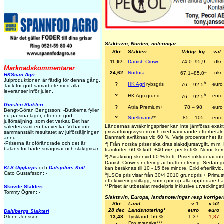
Slaktsvin, Norden, noteringar
Skr
Slakteri
Viktgr. kg
val.
11,97
Danish Crown
74,0–95,9
dkr
Marknadskommentarer
a
24,62
Nortura
nkr
67,1–85,0
HKScan Agri
Julproduktionen är färdig för denna gång.
b
?
HK Agri
rybsgris
euro
76 – 92,5
Tack för gott samarbete med alla
leveranser inför julen.
b
?
HK Agri grund
euro
76 – 92,5
Ginsten Slakteri
?
Atria Premium+
78 – 98
euro
Bengt-Göran Bengtsson: -Butikerna fyller
nu på sina lager, efter en god
?
Snellmans
**
85 – 105
euro
julförsäljning, som det verkar. Det har
Ländernas avräkningspriser kan inte jämföras exakt
således varit en bra vecka. Vi har inte
prissättningssystem och med varierande efterbetalni
sammanställt resultatet av julförsäljningen
Danmark avräknas vid 60 %. Varje procentenhet är
ännu.
a
-Priserna är oförändrade och det är
) Från norska priser ska dras slaktdjursavgift, m 
balans för både smågrisar och slaktgrisar.
framfötter. 60 % kött. +40 øre. per kött%. Noroc-kor
b
) Avräkning sker vid 60 % kött. Priset inkluderar inte
Danish Crowns notering är bruttonotering. Sedan gö
KLS Ugglarps
och
Dalsjöfors Kött
kan beräknas till 10 - 15 öre mindre. Exkl efterlikvid.
Cato Gustafsson: -
b
)LSOs pris visar från 30/4 2010 grundpris + Primusti
effektivieringstillägg, som i princip alla uppfödare ha
**
Priset är utbetalat medelpris inklusive utvecklingsti
Skövde Slakteri:
Tommy Ögren: -
Slaktsvin, Europa, landsnoteringar resp korrige
Skr
Land
v 1
v 52
28 dec
Landsnotering*
euro
euro
Dahlbergs Slakteri
13,48
Tyskland, 56 %
1,37
1,37
Glenn Jönsson: -
-
D:o svenska***
-
-