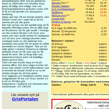
grisuppköparna åkte runt på gårdarnai
Skövde
Plus
**
73-102,9
16,10
slutet av 1800-talet och försökte köpa
Ginsten Slakteri
75-100
15,95
grisar så billigt som möjligt. Inte ens
föreningsslakterierna lyckades under 100
KLS Uggl/Dalsjöfors
*
70-99,9
15,60
år få en helt jämnlik och transparent
Dahlbergs
76-94,9
15,60
betalning.
HKScan Agri
***
70-
99,9
15,00
Säga vad man vill om danskt grispris, men
Lövsta Kött
75-92
-
Danish Crown ser i varje fall ut att ha
Nyhléns & Hugos
. avt
50-106,9
-
samma pris på alla grisar.
Den här veckan var det särskilt segt att få
Avdrag
aktuella offentliga priser. Det är alltid segt
KLS Uggl. Ej GMO-fria
-
-0,20
att få priserna när de går nedåt. I fredags
Skövde. Ej integrerad
-
-0,20
var det endast Ginsten och Scan som
Skövde. Ej GMO-fria
-
-0,20
visste vad man skulle betala för slaktgrisar
-
och så sent som i tisdags (kanske även
Balansen i slakten
onsdags) hade en del slakterier inte
meddelat sina priser för de grisar du sålde
SLS/Scan
-
balans
(anmälde) en vecka tidigare. Tala om att
KLS Ugglarps
-
balans
sälja grisen i säcken! Grisarna är således
Skövde Slakteri
-
balans
slaktade innan du får veta vad du får
Dalsjöfors Slakteri
-
balans
betalt för dem. Det är långt ifrån vad
Dahlbergs Slakteri
-
balans
grisproducenterna krävt vid åtskilliga
möten genom åren.
Ginsten
balans
Tänk om man kunde köpa en bil på
Gröna siffror =
överst
,
Röda =
brist
Svart =
balans
.
samma villkor. Dvs köra några hundra mil
* Gäller endast i kombination med tecknat KLS Ugg
innan man talade om för bilhandlaren vad
Slaktgris och med tillhörande ordinarie veckoleveran
är beredd att betala! Ändå är en ny bil
**= Tillägg: 2500-3999 grisar +0,15 kr/kg, 4000-49
mindre pengar än ett lass grisar.
+0,45 kr/kg. Alla har ett garantipris, se nedan.
KLS Ugglarps och Dalsjöfors sänkte även
***= Gäller Scan-avtal tecknade efter 1 november 
smågrispriset 50 öre och Scan sänkte 10
kr på en 30-kilos gris.
Slaktsvin, golvpriser för leverantörer med kontr
Grispriserna i Tyskland och Danmark blev
Slakteri
Viktgr, kött-%
Pris
oförändrade. /LG 180104
-
-
-
-
Läs senaste nytt på
* Garantipriset gälleroavsett vilka grisar som leverera
GrisPortalen