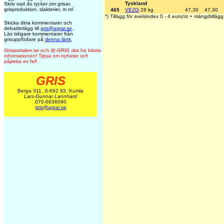
Tyskland
Skriv vad du tycker om grisar,
grisproduktion, slakterier, m m!
465
VEZG
28 kg
47,30
47,30
*) Tillägg för avelsindex 0 - 4 euro/st + mängdtillägg
Skicka dina kommentarer och
debattinlägg till
gris@agrar.se
.
Läs tidigare kommentarer från
grisuppfödare på
denna länk
.
Grisportalen.se och @-GRIS ska ha bästa
informationen! Tipsa om nyheter och
påpeka ev fel!
GRIS
Berga 311, S-692 93. Kumla
Lars-Gunnar Lannhard
070-6636090
gris@agrar.se