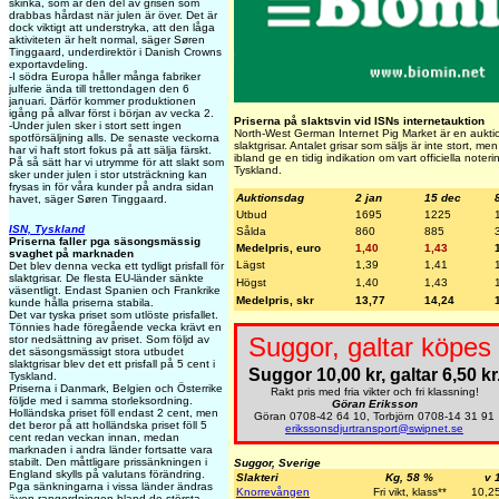
skinka, som är den del av grisen som
drabbas hårdast när julen är över. Det är
dock viktigt att understryka, att den låga
aktiviteten är helt normal, säger Søren
Tinggaard, underdirektör i Danish Crowns
exportavdeling.
-I södra Europa håller många fabriker
julferie ända till trettondagen den 6
januari. Därför kommer produktionen
igång på allvar först i början av vecka 2.
Priserna på slaktsvin vid ISNs internetauktion
-Under julen sker i stort sett ingen
North-West German Internet Pig Market är en auktion
spotförsäljning alls. De senaste veckorna
slaktgrisar. Antalet grisar som säljs är inte stort, m
har vi haft stort fokus på att sälja färskt.
ibland ge en tidig indikation om vart officiella noter
På så sätt har vi utrymme för att slakt som
Tyskland.
sker under julen i stor utsträckning kan
frysas in för våra kunder på andra sidan
Auktionsdag
2 jan
15 dec
havet, säger Søren Tinggaard.
Utbud
1695
1225
ISN, Tyskland
Sålda
860
885
Priserna faller pga säsongsmässig
Medelpris, euro
1,40
1,43
svaghet på marknaden
Lägst
1,39
1,41
Det blev denna vecka ett tydligt prisfall för
slaktgrisar. De flesta EU-länder sänkte
Högst
1,40
1,43
väsentligt. Endast Spanien och Frankrike
Medelpris, skr
13,77
14,24
kunde hålla priserna stabila.
Det var tyska priset som utlöste prisfallet.
Tönnies hade föregående vecka krävt en
Suggor, galtar köpes 
stor nedsättning av priset. Som följd av
det säsongsmässigt stora utbudet
slaktgrisar blev det ett prisfall på 5 cent i
Suggor 10,00 kr, galtar 6,50 kr
Tyskland.
Priserna i Danmark, Belgien och Österrike
Rakt pris med fria vikter och fri klassning!
följde med i samma storleksordning.
Göran Eriksson
Holländska priset föll endast 2 cent, men
Göran 0708-42 64 10, Torbjörn 0708-14 31 91
det beror på att holländska priset föll 5
erikssonsdjurtransport@swipnet.se
cent redan veckan innan, medan
marknaden i andra länder fortsatte vara
stabilt. Den måttligare prissänkningen i
Suggor, Sverige
England skylls på valutans förändring.
Slakteri
Kg, 58 %
v 
Pga sänkningarna i vissa länder ändras
Knorrevången
Fri vikt, klass**
10,2
även rangordningen bland de största