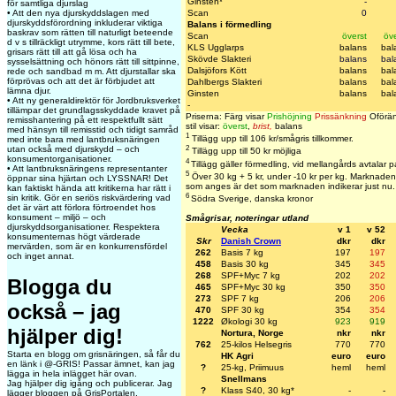
Ginsten*
-
för samtliga djurslag
Scan
0
• Att den nya djurskyddslagen med
djurskyddsförordning inkluderar viktiga
Balans i förmedling
baskrav som rätten till naturligt beteende
Scan
överst
öve
d v s tillräckligt utrymme, kors rätt till bete,
KLS Ugglarps
balans
bal
grisars rätt till att gå lösa och ha
Skövde Slakteri
balans
bal
sysselsättning och hönors rätt till sittpinne,
Dalsjöfors Kött
balans
bal
rede och sandbad m m. Att djurstallar ska
förprövas och att det är förbjudet att
Dahlbergs Slakteri
balans
bal
lämna djur.
Ginsten
balans
bal
• Att ny generaldirektör för Jordbruksverket
-
tillämpar det grundlagsskyddade kravet på
Priserna: Färg visar
Prishöjning
Prissänkning
Oförän
remisshantering på ett respektfullt sätt
stil visar:
överst
,
brist
,
balans
med hänsyn till remisstid och tidigt samråd
1
Tillägg upp till 106 kr/smågris tillkommer.
med inte bara med lantbruksnäringen
2
utan också med djurskydd – och
Tillägg upp till 50 kr möjliga
konsumentorganisationer.
4
Tillägg gäller förmedling, vid mellangårds avtalar p
• Att lantbruksnäringens representanter
5
Över 30 kg + 5 kr, under -10 kr per kg. Marknaden s
öppnar sina hjärtan och LYSSNAR! Det
som anges är det som marknaden indikerar just nu.
kan faktiskt hända att kritikerna har rätt i
6
sin kritik. Gör en seriös riskvärdering vad
Södra Sverige, danska kronor
det är värt att förlora förtroendet hos
konsument – miljö – och
Smågrisar, noteringar utland
djurskyddsorganisationer. Respektera
Vecka
v 1
v 52
konsumenternas högt värderade
Skr
Danish Crown
dkr
dkr
mervärden, som är en konkurrensfördel
262
Basis 7 kg
197
197
och inget annat.
458
Basis 30 kg
345
345
268
SPF+Myc 7 kg
202
202
Blogga du
465
SPF+Myc 30 kg
350
350
273
SPF 7 kg
206
206
också – jag
470
SPF 30 kg
354
354
1222
Økologi 30 kg
923
919
hjälper dig!
Nortura, Norge
nkr
nkr
762
25-kilos Helsegris
770
770
Starta en blogg om grisnäringen, så får du
HK Agri
euro
euro
en länk i @-GRIS! Passar ämnet, kan jag
?
25-kg, Priimuus
heml
heml
lägga in hela inlägget här ovan.
Snellmans
Jag hjälper dig igång och publicerar. Jag
?
Klass S40, 30 kg*
-
-
lägger bloggen på GrisPortalen.