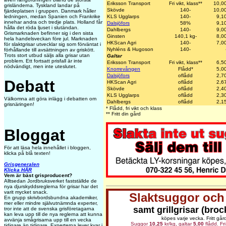
Eriksson Transport
Fri vikt, klass**
10,0
grisländerna. Tyskland landar på
Skövde
140-
10,0
fjärdeplatsen i gruppen. Danmark håller
KLS Ugglarps
140-
9,1
ledningen, medan Spanien och Frankrike
innehar andra och tredje plats. Holland får
Dalsjöfors
58%
9,1
hålla det röda ljuset i slutändan.
Dahlbergs
140-
9,0
Grismarknaden befinner sig i den sista
Ginsten
140,1 kg-
8,0
hela handelsveckan före jul. Marknaden
HKScan Agri
140-
7,0
för slaktgrisar utvecklar sig som förväntat i
Nyhléns & Hugoson
140-
förhållande till avsättningen av griskött.
Trots stort utbud säljs alla grisar utan
Galtar
problem. Ett fortsatt prisfall är inte
Eriksson Transport
Fri vikt, klass**
6,5
nödvändigt, men inte uteslutet.
Knorrevången
Flådd*
5,0
Dalsjöfors
oflådd
2,7
Debatt
HKScan Agri
oflådd
2,6
Skövde
oflådd
2,4
KLS Ugglarps
oflådd
2,3
Välkomna att göra inlägg i debatten om
Dahlbergs
oflådd
2,1
grisnäringen!
* Flådd, fri vikt och klass
** Fritt din gård
Bloggat
För att läsa hela innehållet i bloggen,
klicka på blå texten!
Grisgeneralen
Klicka HÄR
Vem är bäst grisproducent?
Alltsedan Jordbruksverket fastställde de
nya djurskyddsreglerna för grisar har det
varit mycket snack.
Slaktsuggor och 
En grupp skrivbordsbundna akademiker,
mer eller mindre självutnämnda experter,
samt grillgrisar (broc
tror inte att de svenska grisföretagarna
kan leva upp till de nya reglerna att kunna
köpes varje vecka. Fritt går
avvänja smågrisarna upp till en vecka
Suggor
10,25
kr/kg, galtar
5,00
flådd. Fri
tidigare än tidigare. Experterna lever kvar i