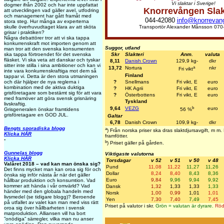
Vi slaktar i Sverige!
dogmer ifrån 2002 och har inte uppfattat
Knorrevången Sla
att utvecklingen vad gäller avel, utfodring
och management har gått framåt med
044-42080
info@knorrevan
stora steg. Hur många av experterna
Transportör Alexander Månsson 070
skulle överhuvudtaget klara av att sköta
grisar i praktiken?
Några debattörer tror att vi ska tappa
konkurrenskraft mot importen genom att
Suggor, utland
man tror att den svenska konsumenten
Skr
Slakteri
Anm.
valuta
ska tappa förtroendet för det svenska
fläsket. Vi ska veta att danskar och tyskar
8,11
Danish Crown
129,9 kg-
dkr
sitter inte stilla i sina ambitioner och kan vi
a
13,72
Nortura
nkr
Fri vikt
inte vara konkurrenskraftiga mot dem så
Finland
tappar vi. Detta är den stora utmaningen
?
Snellmans
Fri vikt, E
euro
och där hjälper de nya reglerna i
kombination med de aktiva duktiga
?
HK Agrii
Fri vikt, E
euro
grisföretagare som bestämt sig för att vara
?
Österbottens
Fri vikt, E
euro
med framöver att göra svensk grisnäring
Tyskland
livskraftig.
b
9,64
VEZG
euro
Grisgeneralen önskar framtidens
56 %
grisföretagare en GOD JUL.
Galtar
6,78
Danish Crown
109,9 kg-
dkr
Bengts sporadiska blogg
a
) Från norska priser ska dras slaktdjursavgift, m 
Klicka HÄR
framfötter.
-
b
) Priset gäller på gården.
Gunnelas blogg
Viktigaste valutorna
Klicka HÄR
Torsdagar
v 52
v 51
v 50
v 48
Valåret 2018 – vad kan man önska sig?
Pund
11,08
11,22
11,27
11,26
Det finns mycket man kan oroa sig för och
Dollar
8,24
8,40
8,43
8,36
önska sig inför nästa år när det gäller
Euro
9,84
9,96
9,94
9,92
hållbar produktion och konsumtion. Vad
kommer att hända i vår omvärld? Vad
Dansk
1,32
1,33
1,33
1,33
händer med den globala handeln med
Norsk
1,00
0,99
1,01
1,01
livsmedel (se tidigare blogg)? Beroende
Yen
7,30
7,40
7,49
7,45
på utfallet av valet kan man med viss rätt
Priset på valutor i skr.
Grön = valutan är dyrare.
Röd 
oroa sig över hållbarheten i svensk
matproduktion. Alliansen vill ha bort
”onödiga” särregler, vilka man nu anser