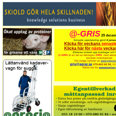
@-GRIS
29 decem
Senaste uppdatering gjord
4 janua
Klicka för veckans
senast
Klicka här för
nästa
veckas
(Dateras endast upp torsdagar och 
@-
GRIS
är en del av tidningen
GRIS
,
med aktuel
senaste noteringsnytt.
För övriga nyheter se
www.grisport
gris@agrar.se
070-663 60 90,
01
Klicka här för
annonspriser