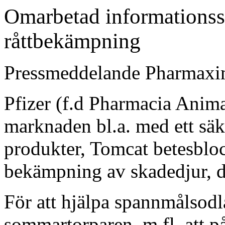
Omarbetad informationss
råttbekämpning
Pressmeddelande Pharmax
Pfizer (f.d Pharmacia Anima
marknaden bl.a. med ett säke
produkter, Tomcat betesbloc
bekämpning av skadedjur, d
För att hjälpa spannmålsodla
sommartorparen, m.fl. att på