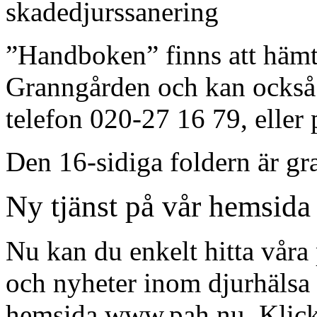
skadedjurssanering
”Handboken” finns att hämta
Granngården och kan också b
telefon 020-27 16 79, elle
Den 16-sidiga foldern är gra
Ny tjänst på vår hemsida
Nu kan du enkelt hitta vår
och nyheter inom djurhälsa 
hemsida www.pah.nu. Klicka