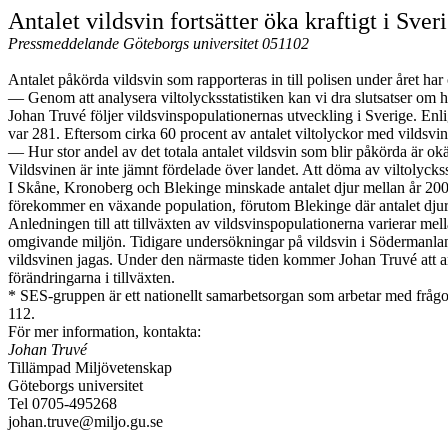
Antalet vildsvin fortsätter öka kraftigt i Sver
Pressmeddelande Göteborgs universitet 051102
Antalet påkörda vildsvin som rapporteras in till polisen under året ha
— Genom att analysera viltolycksstatistiken kan vi dra slutsatser om h
Johan Truvé följer vildsvinspopulationernas utveckling i Sverige. Enli
var 281. Eftersom cirka 60 procent av antalet viltolyckor med vildsvin
— Hur stor andel av det totala antalet vildsvin som blir påkörda är ok
Vildsvinen är inte jämnt fördelade över landet. Att döma av viltolycks
I Skåne, Kronoberg och Blekinge minskade antalet djur mellan år 2003
förekommer en växande population, förutom Blekinge där antalet djur 
Anledningen till att tillväxten av vildsvinspopulationerna varierar mel
omgivande miljön. Tidigare undersökningar på vildsvin i Södermanland 
vildsvinen jagas. Under den närmaste tiden kommer Johan Truvé att ana
förändringarna i tillväxten.
* SES-gruppen är ett nationellt samarbetsorgan som arbetar med frågo
112.
För mer information, kontakta:
Johan Truvé
Tillämpad Miljövetenskap
Göteborgs universitet
Tel 0705-495268
johan.truve@miljo.gu.se