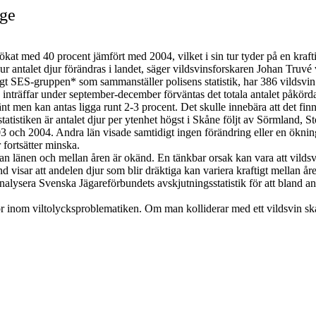
ige
r ökat med 40 procent jämfört med 2004, vilket i sin tur tyder på en kraf
ur antalet djur förändras i landet, säger vildsvinsforskaren Johan Truvé 
gt SES-gruppen* som sammanställer polisens statistik, har 386 vildsvin b
 inträffar under september-december förväntas det totala antalet påkörd
änt men kan antas ligga runt 2-3 procent. Det skulle innebära att det fi
statistiken är antalet djur per ytenhet högst i Skåne följt av Sörmland,
 och 2004. Andra län visade samtidigt ingen förändring eller en ökning
fortsätter minska.
lan länen och mellan åren är okänd. En tänkbar orsak kan vara att vildsvi
visar att andelen djur som blir dräktiga kan variera kraftigt mellan åre
lysera Svenska Jägareförbundets avskjutningsstatistik för att bland ann
r inom viltolycksproblematiken. Om man kolliderar med ett vildsvin ska