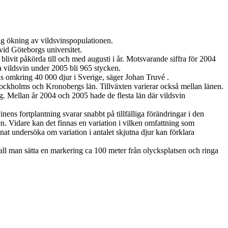
tig ökning av vildsvinspopulationen.
vid Göteborgs universitet.
livit påkörda till och med augusti i år. Motsvarande siffra för 2004
a vildsvin under 2005 bli 965 stycken.
nns omkring 40 000 djur i Sverige, säger Johan Truvé .
 Stockholms och Kronobergs län. Tillväxten varierar också mellan länen.
. Mellan år 2004 och 2005 hade de flesta län där vildsvin
nens fortplantning svarar snabbt på tillfälliga förändringar i den
n. Vidare kan det finnas en variation i vilken omfattning som
at undersöka om variation i antalet skjutna djur kan förklara
ll man sätta en markering ca 100 meter från olycksplatsen och ringa