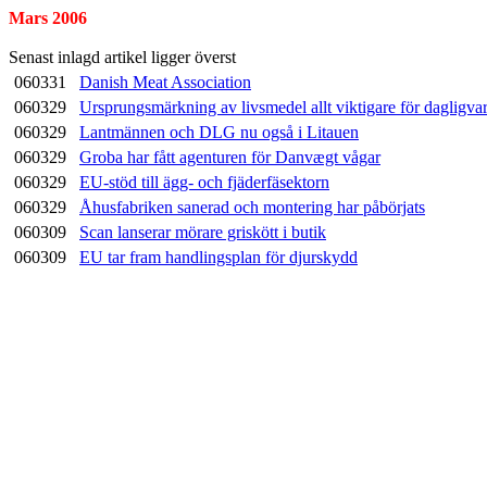
Mars 2006
Senast inlagd artikel ligger överst
060331
Danish Meat Association
060329
Ursprungsmärkning av livsmedel allt viktigare för dagligv
060329
Lantmännen och DLG nu også i Litauen
060329
Groba har fått agenturen för Danvægt vågar
060329
EU-stöd till ägg- och fjäderfäsektorn
060329
Åhusfabriken sanerad och montering har påbörjats
060309
Scan lanserar mörare griskött i butik
060309
EU tar fram handlingsplan för djurskydd