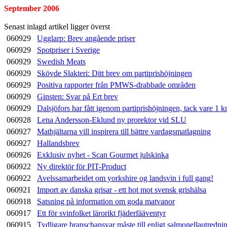
September 2006
Senast inlagd artikel ligger överst
060929
Ugglarp: Brev angående priser
060929
Spotpriser i Sverige
060929
Swedish Meats
060929
Skövde Slakteri: Ditt brev om partiprishöjningen
060929
Positiva rapporter från PMWS-drabbade områden
060929
Ginsten: Svar på Ert brev
060929
Dalsjöfors har fått igenom partiprishöjningen, tack vare 1 k
060928
Lena Andersson-Eklund ny prorektor vid SLU
060927
Mathjältarna vill inspirera till bättre vardagsmatlagning
060927
Hallandsbrev
060926
Exklusiv nyhet - Scan Gourmet julskinka
060922
Ny direktör för PIT-Product
060922
Avelssamarbeidet om yorkshire og landsvin i full gang!
060921
Import av danska grisar - ett hot mot svensk grishälsa
060918
Satsning på information om goda matvanor
060917
Ett för svinfolket lärorikt fjäderfääventyr
060915
Tydligare branschansvar måste till enligt salmonellautredni