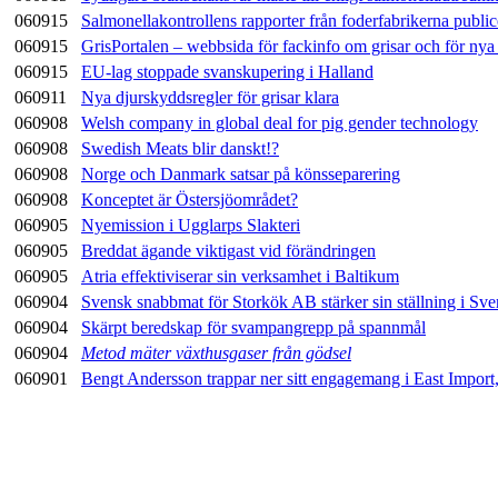
060915
Salmonellakontrollens rapporter från foderfabrikerna public
060915
GrisPortalen – webbsida för fackinfo om grisar och för ny
060915
EU-lag stoppade svanskupering i Halland
060911
Nya djurskyddsregler för grisar klara
060908
Welsh company in global deal for pig gender technology
060908
Swedish Meats blir danskt!?
060908
Norge och Danmark satsar på könsseparering
060908
Konceptet är Östersjöområdet?
060905
Nyemission i Ugglarps Slakteri
060905
Breddat ägande viktigast vid förändringen
060905
Atria effektiviserar sin verksamhet i Baltikum
060904
Svensk snabbmat för Storkök AB stärker sin ställning i Sve
060904
Skärpt beredskap för svampangrepp på spannmål
060904
Metod mäter växthusgaser från gödsel
060901
Bengt Andersson trappar ner sitt engagemang i East Import