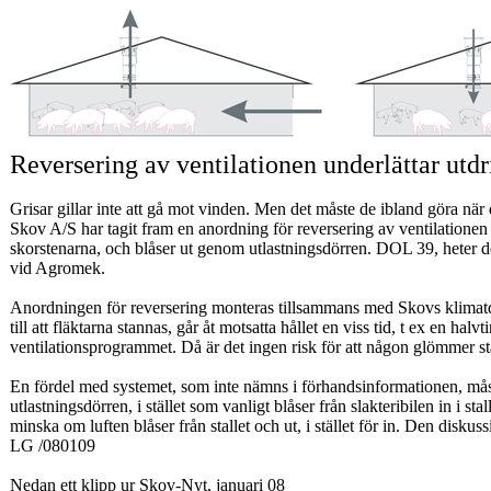
Reversering av ventilationen underlättar utdri
Grisar gillar inte att gå mot vinden. Men det måste de ibland göra när 
Skov A/S har tagit fram en anordning för reversering av ventilationen i
skorstenarna, och blåser ut genom utlastningsdörren. DOL 39, heter 
vid Agromek.
Anordningen för reversering monteras tillsammans med Skovs klimatd
till att fläktarna stannas, går åt motsatta hållet en viss tid, t ex en hal
ventilationsprogrammet. Då är det ingen risk för att någon glömmer stäl
En fördel med systemet, som inte nämns i förhandsinformationen, måste
utlastningsdörren, i stället som vanligt blåser från slakteribilen in i sta
minska om luften blåser från stallet och ut, i stället för in. Den dis
LG /080109
Nedan ett klipp ur Skov-Nyt, januari 08