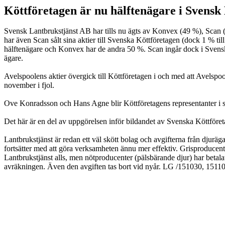
Köttföretagen är nu hälftenägare i Svensk
Svensk Lantbrukstjänst AB har tills nu ägts av Konvex (49 %), Scan
har även Scan sålt sina aktier till Svenska Köttföretagen (dock 1 % ti
hälftenägare och Konvex har de andra 50 %. Scan ingår dock i Svenska 
ägare.
Avelspoolens aktier övergick till Köttföretagen i och med att Avelsp
november i fjol.
Ove Konradsson och Hans Agne blir Köttföretagens representanter i s
Det här är en del av uppgörelsen inför bildandet av Svenska Köttföret
Lantbrukstjänst är redan ett väl skött bolag och avgifterna från djurä
fortsätter med att göra verksamheten ännu mer effektiv. Grisproducenter
Lantbrukstjänst alls, men nötproducenter (pälsbärande djur) har betalat
avräkningen. Även den avgiften tas bort vid nyår. LG /151030, 1511