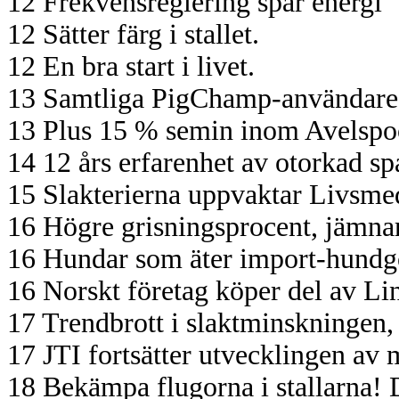
12 Frekvensreglering spar energi
12 Sätter färg i stallet.
12 En bra start i livet.
13 Samtliga PigChamp-användare h
13 Plus 15 % semin inom Avelspo
14 12 års erfarenhet av otorkad s
15 Slakterierna uppvaktar Livsme
16 Högre grisningsprocent, jämnar
16 Hundar som äter import-hundg
16 Norskt företag köper del av Li
17 Trendbrott i slaktminskningen,
17 JTI fortsätter utvecklingen av m
18 Bekämpa flugorna i stallarna! 