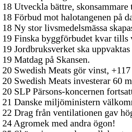
18 Utveckla bättre, skonsammare 
18 Förbud mot halotangenen på dan
18 Ny stor livsmedelsmässa skapa
19 Finska byggförbudet kvar tills 
19 Jordbruksverket ska uppvaktas 
19 Matdag på Skansen.
20 Swedish Meats gör vinst, +117 m
20 Swedish Meats investerar 60 mi
20 SLP Pärsons-koncernen fortsatt
21 Danske miljöministern välkomn
22 Drag från ventilationen gav hö
24 Agromek med andra ögon!