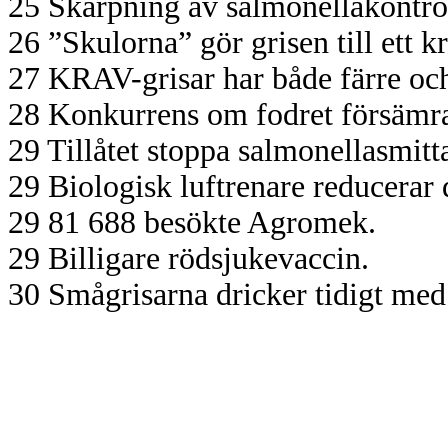
25 Skärpning av salmonellakontro
26 ”Skulorna” gör grisen till ett k
27 KRAV-grisar har både färre och
28 Konkurrens om fodret försämra
29 Tillåtet stoppa salmonellasmitta
29 Biologisk luftrenare reducer
29 81 688 besökte Agromek.
29 Billigare rödsjukevaccin.
30 Smågrisarna dricker tidigt med