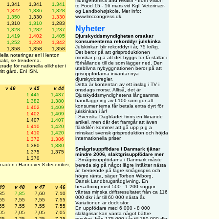
Nutrigenomics and Health - from Vision
1,341
1,341
1,341
to Food 15 - 16 mars vid Kgl. Veterinær-
1,322
1,336
1,328
og Landbohøjskole. Mer info:
www.lmccongress.dk.
1,350
1,330
1,330
1,310
1,310
1,283
Nyheter
1,328
1,282
1,237
1,419
1,402
1,405
Djurskyddsmyndigheten orsakar
konsumenterna rekorddyr julskinka
1,252
1,220
1,342
Julskinkan blir rekorddyr i år, 75 kr/kg.
1,358
1,358
1,358
Det beror på att grisproduktionen
iella noteringar enl Henton
minskar p g a att det byggs för få stallar i
akt, se trenderna.
förhållande till de som lägger ned. Den
rade för nationella olikheter i
uteblivna nybyggnationen beror på att
itt gård. Enl ISN.
grisuppfödarna inväntar nya
djurskyddsregler.
Detta är kontentan av ett inslag i TV i
v 46
v 45
v 44
onsdags morse. Alltså, det är
1,445
1,437
Djurskyddsmyndighetens långsamma
handläggning av L100 som gör att
1,382
1,380
konsumenterna får betala extra dyrt för
1,402
1,409
julskinkan i år!
1,402
1,409
I Svenska Dagbladet finns en liknande
1,407
1,407
artikel, men där det framgår att även
1,410
1,420
fläskfilén kommer att gå upp p g a
1,410
1,420
minskad svensk grisproduktion och höjda
internationella priser.
1,372
1,386
1,380
1,380
Smågrisuppfödare i Danmark tjänar
1,375
1,375
mindre 2006, slaktgrisuppfödare mer
1,370
- Smågrisuppfödarna i Danmark måste
arknaden i Hannover 8 december,
bereda sig på något lägre intäkter nästa
år, beroende på lägre smågrispris och
högre ränta, säger Torben Wiborg,
Dansk Landbrugsrådgivning. En
besättning med 500 - 1 200 suggor
49
v 48
v 47
v 46
väntas minska driftsresultatet från ca 116
85
7,85
7,60
7,10
000 dkr i år till 60 000 nästa år.
55
7,55
7,55
7,55
Variationen är dock stor.
55
7,55
7,55
7,55
En uppfödare med 6 000 - 8 000
05
7,05
7,05
7,05
slaktgrisar kan vänta något bättre
25
7,25
7,25
7,25
resultat, från 175 000 i år till 180 000 dkr