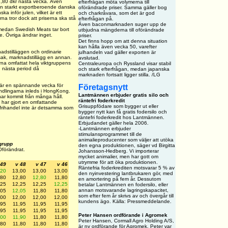
8,80 dkr nästa vecka. Även
efterfrågan möta volymerna till
en starkt exportberoende danska
oförändrade priser. Samma gäller bog
 inför julen, vilket är ett
och charkråvara, som det är god
na tror dock att priserna ska stå
efterfrågan på.
Även baconmarknaden suger upp de
 medan Swedish Meats tar bort
utbjudna mängderna till oförändrade
. Övriga ändrar inget.
priser.
Det finns hopp om att denna situation
kan hålla även vecka 50, varefter
nadstilläggen och ordinarie
julhandeln vad gäller exporten är
 sak, marknadstillägg en annan.
avslutad.
arna omfattat hela viktgruppens
Centraleuropa och Ryssland visar stabil
d nästa period då
och stark efterfrågan, medan japanska
marknaden fortsatt ligger stilla. /LG
 är en spännande vecka för
Företagsnytt
ndlingarna inleds i HongKong.
Lantmännen erbjuder gratis silo och
 har kommit från många håll.
räntefri foderkredit
 har gjort en omfattande
Grisuppfödare som bygger ut eller
frihandel inte är detsamma som
bygger nytt kan få gratis fodersilo och
räntefri foderkredit hos Lantmännen.
Erbjudandet gäller hela 2006.
-Lantmännen erbjuder
stimulansprogrammet till de
animalieproducenter som väljer att utöka
tgrupp
den egna produktionen, säger vd Birgitta
förändrat.
Johansson-Hedberg. Vi importerar
mycket animalier, men har gott om
utrymme för att öka produktionen.
 49
v 48
v 47
v 46
Räntefria foderkrediten motsvarar 5 % av
,20
13,00
13,00
13,00
den nyinvestering lantbrukaren gör, med
,80
12,80
12,80
11,80
en amortering på fem år. Dessutom
,25
12,25
12,25
12,25
betalar Lantmännen en fodersilo, eller
annan motsvarande lagringskapacitet,
,05
12,05
11,80
11,80
som efter fem år skrivs av och övergår till
,00
12,00
12,00
12,00
kundens ägo. Källa: Pressmeddelande.
,95
11,95
11,95
11,95
,95
11,95
11,95
11,95
Peter Hansen ordförande i Agromek
,00
11,90
11,80
11,80
Peter Hansen, Cormall Agro Holding A/S,
,80
11,80
11,80
11,80
är ny ordförande för Agromek. Peter var