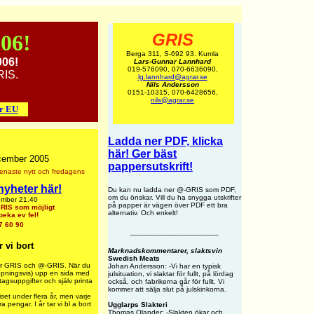
06!
GRIS
Berga 311, S-692 93. Kumla
006!
Lars-Gunnar Lannhard
019-576090, 070-6636090,
RIS.
lg.lannhard@agrar.se
Nils Andersson
0151-10315, 070-6428656,
nils@agrar.se
r EU
Ladda ner PDF, klicka
här! Ger bäst
cember 2005
pappersutskrift!
enaste nytt och fredagens
nyheter här!
Du kan nu ladda ner @-GRIS som PDF,
om du önskar. Vill du ha snygga utskrifter
ember 21.40
på papper är vägen över PDF ett bra
-GRIS som möjligt
alternativ. Och enkelt!
eka ev fel!
7 60 90
_____________________
r vi bort
Marknadskommentarer, slaktsvin
Swedish Meats
ör GRIS och @-GRIS. När du
Johan Andersson: -Vi har en typisk
hoppningsvis) upp en sida med
julsituation, vi slaktar för fullt, på lördag
tagsuppgifter och själv printa
också, och fabrikerna går för fullt. Vi
kommer att sälja slut på julskinkorna.
set under flera år, men varje
a pengar. I år tar vi bl a bort
Ugglarps Slakteri
Thomas Olander: -Slakten ökar och