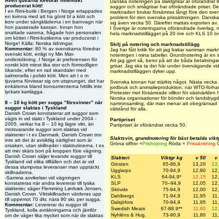
Även tjuvarna föredrar inhemskt
Danska noteringen på slaktgrisar är oförändrat 
producerat kött!
suggor och smågrisar har oförändrade priser. D
I en Rimi-butik i Bergen i Norge ertappades
marknaden brukar försämras långt före den svenska
en kvinna med att ha gömt bl a kött och
problem för den svenska prissättningen. Danskar
korv under sängkläderna i en barnvagn när
sig även vecka 50. Därefter mattas exporten av.
hon passerade kassan. Innan hon
I Sverige är noteringarna oförändrade överlag,
snattade varorna, frågade hon personalen
hela marknadstillägget på 20 öre och KLS 10 öre
om köttet i Rimi-butikerna var producerat i
Norge! Källa: Norska tidningar.
Skilj på notering och marknadstillägg
Kommentar:
80 % av svenskarna föredrar
Jag har fått kritik för att jag bakar samman mark
svenskt kött, enligt ny Min Mat-
noteringen i mina tabeller. Grundnotering är en
undersökning. I Norge är preferensen för
Att jag gjort så, beror på att de båda betalning
norskt kött minst lika stor och förmodligen
grisar. Jag ska ta det här under övervägande vi
ökande, efter en rad skandaler med
marknadstilläggen dyker upp.
salmonella i polskt kött. Men att t o m
tjuvarna förvissar sig om utsprunget, det har
Svenska kronan har stärkts något. Nästa vecka
enkäterna bland konsumenterna hittills inte
jordbruk och animalieproduktion, när WTO-förha
lyckats kartlägga.
Protester mot försämrade villkor för västvärlden
Norska organisationer för bönder och landsbygd
8 – 10 kg kött per sugga ”försvinner” när
namninsamling, där man menar att obegränsad 
suggor slaktas i Tyskland
välstånd för alla.
Danish Crown konstaterar att suggor som
vägts in vid slakt i Tyskland under 2004 -
Partipriset
2005, verkar ha 8 – 10 kg lägre vikt, än
Partipriset är oförändrat vecka 50.
motsvarande suggor som slaktas vid
slakterier i t ex Danmark. Danish Crown tror
Slaktsvin, grundnotering för bäst betalda vik
inte att det är avsiktlig oärlighet som är
Gröna siffror =
Prishöjning
Röda =
Prissänkning
O
orsaken, utan skillnader i slaktrutinerna, t ex
att mer skärs bort på kroppen före vägning.
Danish Crown säljer levande suggor till
Slakteri
Viktgr kg
v 50
v
Tyskland vid olika tillfällen och det är vid
Ginsten
65-86,9
13,20
13
dessa slumpvisa leveranser man upptäckt
Ugglarps
70-94,9
12,80
12
skillnaderna.
KLS
64-94,9*
12,15
12
-Samma avvikelser vid vägningen
konstateras när andra levererar till tyska
SLP
70–94,9
12,05
12
slakterier, säger Flemming Lønbæk Jensen,
Skövde
75-94,9
12,00
12
Danish Crown. Viktskillnaden värderas upp
Dahlbergs
71-94,9
11,95
11
till uppemot 70 dkr, nära 90 skr, per sugga.
Dalsjöfors
70-94,9
11,95
11
Kommentar:
Levererar du suggor till
Swedish Meats
67-88,9**
11,80
12
Tyskland, kolla avräkningarna och jämför
Nyhléns & Hug.
73-90,9
11,80
11
om de väger lika mycket som när de slaktas