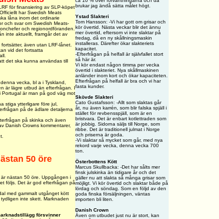
ca 10 % över förväntningarna och då
brukar jag ändå sätta målet högt.
RF för finansiering av SLP-köpet
 Officiellt har Swedish Meats
Ystad Slakteri
ska låna inom det ordinarie
Tom Hansson: -Vi har gott om grisar och
ågor och svar om Swedish Meats-
kör övertid. Nästa veckar blir det ännu
egionchefer och regionordföranden.
mer övertid, eftersom vi inte slaktar på
n inte aktuellt, framgår det av
fredag, då en ny skållningsmaskin
installeras. Därefter ökar slakteriets
 fortsätter, även utan LRF-lånet.
kapacitet.
n vid det fortsatta
-Efterfrågan på helfall är självfallet stort
ll.
så här är.
tt det ska kunna användas till
Vi kör endast någon timma per vecka
övertid i slakteriet. Nya skållmaskinen
anländer inom kort och ökar kapaciteten.
Efterfrågan på helfall är bra och vi har
r denna vecka, bl a i Tyskland,
fasta kunder.
n är lägre utbud än efterfrågan. I
 i Portugal är man på god väg mot
Skövde Slakteri
Cato Gustafsson: -Allt som slaktas går
a stiga ytterligare före jul,
åt, nu även karrén, som blir falska spjäll i
terfrågan på de ädlare detaljerna
stället för revbensspjäll, som är en
bristvara. Det är enbart kotlettraden som
fterfrågan på skinka och även
är jobbig. Sidorna säljs till Norge, som
av Danish Crowns kommentarer,
ribbe. Det är traditionell julmat i Norge
och priserna är goda.
t.
-Vi slaktar så mycket som går, med nya
rekord varje vecka, denna vecka 700
ton.
nästan 50 öre
Österbottens Kött
Marcus Skullbacka: -Det har sålts mer
finsk julskinka än tidigare år och det
t är nästan 50 öre. Uppgången i
gäller nu att slakta så många grisar som
ret följs. Det är god efterfrågan på
möjligt. Vi kör övertid och slaktar både på
lördag och söndag. Som en följd av den
andal med gammalt utgånget kött
goda finska försäljningen, väntas
 tydligen inte skett. Marknaden
importen bli liten
.
Danish Crown
arknadstillägg försvinner
Även om utbudet just nu är stort, kan