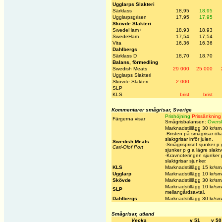
Ugglarps Slakteri
Särklass
18,95
18,95
Ugglarpsgrisen
17,95
17,95
Skövde Slakteri
SwedeHam+
18,93
18,93
SwedeHam
17,54
17,54
Vita
16,36
16,36
Dahlbergs
Särklass D
18,70
18,70
Balans, förmedling
Swedish Meats
29 000
25 000
Ugglarps Slakteri
Skövde Slakteri
2 000
SLP
KLS
brist
brist
Kommentarer smågrisar, Sverige
Prishöjning
Prissänkning
Färgerna visar
Smågrisbalansen:
Övers
Marknadstillägg 30 kr/sm
-Bristen på smågrisar öka
slaktgrisar inför julen.
Swedish Meats
-Smågrispriset sjunker p 
Carl-Olof Port
sjunker p g a lägre slaktv
-Kravnoteringen sjunker 
slaktgrisar sjunker.
KLS
Marknadstillägg 15 kr/sm
Ugglarp
Marknadstillägg 10 kr/sm
Skövde
Marknadstillägg 30 kr/småg
Marknadstillägg 10 kr/små
SLP
mellangårdsavtal.
Dahlbergs
Marknadstillägg 30 kr/små
Smågrisar, utland
Vecka
v 51
v 50