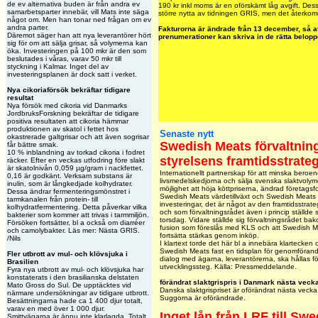
de ev alternativa buden är från andra ev
190 kr inkl moms är en oförskämt låg avgift. De
samarbetsparter innebär, vill Mats inte säga
större nytta av tidningen GRIS, men det återkomme
något om. Men han tonar ned frågan om ev
andra parter.
Fakturorna är ändrade från 13 december, så at
Däremot säger han att nya leverantörer hört
prenumerationer kan skriva in de rätta belop
sig för om att sälja grisar, så volymerna kan
öka. Investeringen på 100 mkr är den som
beslutades i våras, varav 50 mkr till
styckning i Kalmar. Inget del av
investeringsplanen är dock satt i verket.
Nya cikoriaförsök bekräftar tidigare
resultat
Nya försök med cikoria vid Danmarks
JordbruksForskning bekräftar de tidigare
positiva resultaten att cikoria hämmar
produktionen av skatol i fettet hos
Senaste nytt
okastrerade galtgrisar och att även sogrisar
Swedish Meats förvaltnin
får bättre smak.
10 % inblandning av torkad cikoria i fodret
styrelsens framtidsstrateg
räcker. Efter en veckas utfodring före slakt
är skatolnivån 0,059 µg/gram i nackfettet.
Internationellt partnerskap för att minska bero
0,16 är godkänt. Verksam substans är
livsmedelskedjorna och sälja svenska slaktvoly
inulin, som är långkedjade kolhydrater.
möjlighet att höja köttpriserna, ändrad företagsfo
Dessa ändrar fermenteringsmönstret i
Swedish Meats värdetillväxt och Swedish Meats får 
tarmkanalen från protein- till
investeringar, det är något av den framtidsstrat
kolhydratfermentering. Detta påverkar vilka
och som förvaltningsrådet även i princip ställd
bakterier som kommer att trivas i tarmmiljön.
torsdag. Vidare ställde sig förvaltningsrådet 
Försöken fortsätter, bl a också om diarréer
fusion som föreslås med KLS och att Swedish 
och camolybakter. Läs mer: Nästa GRIS.
fortsätta stärkas genom inköp.
/Nils
I klartext torde det här bl a innebära klartecken
Swedish Meats fast en tidsplan för genomförand
Fler utbrott av mul- och klövsjuka i
dialog med ägarna, leverantörerna, ska hållas f
Brasilien
utvecklingssteg. Källa: Pressmeddelande.
Fyra nya utbrott av mul- och klövsjuka har
konstaterats i den brasilianska delstaten
förändrat slaktgrispris i Danmark nästa veck
Mato Gross do Sul. De upptäcktes vid
Danska slaktgrispriset är oförändrat nästa vecka
närmare undersökningar av tidigare utbrott.
Suggorna är oförändrade.
Besättningarna hade ca 1 400 djur totalt,
varav en med över 1 000 djur.
Inget lån från LRF till Sw
Smittvägarna är ännu inte klarlagda. Totalt