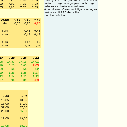
nästa år. Lägre smågrispriser och högre
05
7,05
7,05
7,05
dollarkurs är faktorer som höjer
05
7,05
7,05
7,05
lönsamheten. Genomsnittliga noteringen
beräknas bli 9.16 dkr. Källa:
LandbrugsAvisen.
valuta
v 51
v 50
v 49
dkr
6,70
6,70
6,70
euro
-
0,46
0,46
euro
-
0,47
0,47
euro
-
1,13
1,10
euro
-
1,08
1,07
47
v 46
v 45
v 44
06
14,33
14,19
14,01
19
8,23
8,03
7,85
59
9,63
9,58
9,52
29
1,29
1,28
1,27
22
1,24
1,23
1,22
87
6,98
6,82
6,80
v 48
v 47
18,35
18,35
17,00
17,00
37,00
37,00
25,00
25,00
19,00
19,00
18,95
18,90