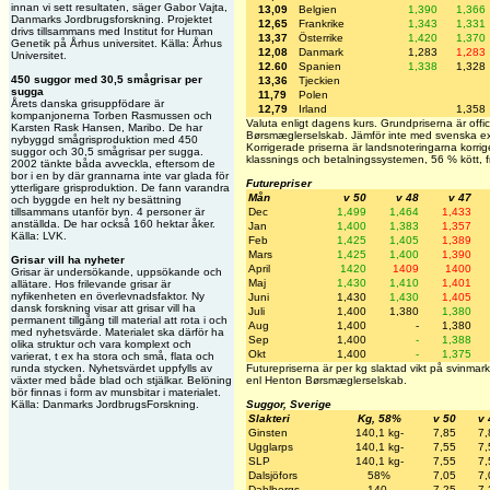
innan vi sett resultaten, säger Gabor Vajta,
13,09
Belgien
1,390
1,366
Danmarks Jordbrugsforskning. Projektet
12,65
Frankrike
1,343
1,331
drivs tillsammans med Institut for Human
13,37
Österrike
1,420
1,370
Genetik på Århus universitet. Källa: Århus
12,08
Danmark
1,283
1,283
Universitet.
12.60
Spanien
1,338
1,328
450 suggor med 30,5 smågrisar per
13,36
Tjeckien
sugga
11,79
Polen
Årets danska grisuppfödare är
12,79
Irland
1,358
kompanjonerna Torben Rasmussen och
Valuta enligt dagens kurs. Grundpriserna är offic
Karsten Rask Hansen, Maribo. De har
Børsmæglerselskab. Jämför inte med svenska ex
nybyggd smågrisproduktion med 450
Korrigerade priserna är landsnoteringarna korrige
suggor och 30,5 smågrisar per sugga.
klassnings och betalningssystemen, 56 % kött, fr
2002 tänkte båda avveckla, eftersom de
bor i en by där grannarna inte var glada för
Futurepriser
ytterligare grisproduktion. De fann varandra
Mån
v 50
v 48
v 47
och byggde en helt ny besättning
tillsammans utanför byn. 4 personer är
Dec
1,499
1,464
1,433
anställda. De har också 160 hektar åker.
Jan
1,400
1,383
1,357
Källa: LVK.
Feb
1,425
1,405
1,389
Mars
1,425
1,400
1,390
Grisar vill ha nyheter
April
1420
1409
1400
Grisar är undersökande, uppsökande och
Maj
1,430
1,410
1,401
allätare. Hos frilevande grisar är
nyfikenheten en överlevnadsfaktor. Ny
Juni
1,430
1,430
1,405
dansk forskning visar att grisar vill ha
Juli
1,400
1,380
1,380
permanent tillgång till material att rota i och
Aug
1,400
-
1,380
med nyhetsvärde. Materialet ska därför ha
Sep
1,400
-
1,388
olika struktur och vara komplext och
Okt
1,400
-
1,375
varierat, t ex ha stora och små, flata och
runda stycken. Nyhetsvärdet uppfylls av
Futurepriserna är per kg slaktad vikt på svinm
växter med både blad och stjälkar. Belöning
enl Henton Børsmæglerselskab.
bör finnas i form av munsbitar i materialet.
Källa: Danmarks JordbrugsForskning.
Suggor, Sverige
Slakteri
Kg, 58%
v 50
v 
Ginsten
140,1 kg-
7,85
7,
Ugglarps
140,1 kg-
7,55
7,
SLP
140,1 kg-
7,55
7,
Dalsjöfors
58%
7,05
7,
Dahlbergs
140-
7,25
7,