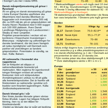
i Sverige! Läs mer i nästa GRIS.
Ystad
71–95
11,80
11
* Marknadstillägget
sänks
och ingår med 10 öre/kg 
Dansk mångmiljonsatsning på grisar i
64 – 90,9 kg. Grundnoteringen 12,05 ligger kvar 
Ryssland
** Premie 5 öre/kg tillkommer för slaktsvin 82 - 87
Än en gång en dansk storsatsning på grisar
Marknadstillägget är borttaget.
i östra Europa! Danska uppfödare ska
Till slakteriernas grundpriser tillkommer i de flest
tillsammans med danska tillverkare av
kan vara betydande. I Ginstens pris ingår genere
byggnader och inventarier satsa 500 milj
dkr, ca 635 milj skr, på en grisproduktion vid
Norden
Svarta Havet i Ryssland med 4 000 suggor
Skr
Slakteri
Viktgr. kg
val
och 100 000 slaktsvin. Även Dansk
Landbrugs Rådgivning och Landscentret i
11,17
Danish Crown
70,0–82,9**
d
Skejby är med i projektet.
25,10
Norsk Kjött
55,1–77,0*
n
Projektet presenterades i veckan vid en
konferens i Köpenhamn Investeringer i
11,68
Österbottens
70–86
eu
Østeuropa - muligheder og udfordringer for
danske landmænd, där det även framgick
12,71
Snellman
78–101
eu
att ryska myndigheter valt Danmark som
Valuta enligt dagens kurs. Ländernas avräknings
partner vid utvecklingen av landets
med varandra p g a olika prissättningssystem oc
grisproduktion. Potentialen är oändlig, sa
t ex dansk efterbetalning ca 1 skr. I Danmark av
man. Källa: Børsen.
procentenhet är värd ca 10 danska öre.
* Från norska priser ska dras slaktdjursavgift 1,9
All salmonella i livsmedel ska
** Övre slaktviktgräns sänks v 48 t o m v 1.
rapporteras
Det är förbjudet att släppa ut
Europa
salmonellasmittade livsmedel på
Skr
Land
v 50
v 49
marknaden. Men reglerna för egenkontroll
tvingar företagen endast att anmäla
9 dec
grundpriser
euro
euro
förekomst i kött och köttprodukter.
10,94
Frankrike
-
1,162
Anmälningskraven utökas nu till att gälla
14,22
Tyskland
-
1,510
alla livsmedelsprodukter. Det är framför allt
10,26
Belgien
-
1,090
förekomsten av salmonella i groddar och
9,60
Italien
-
1,020
kryddor som föranlett lagändringen. Källa:
13 dec
korrigerade
Jordbruksdepartementet.
14,86
Portugal
1,578
1,548
Dansk klonad gris i vår
13,80
England
1,466
1,466
Den förste danske klonade grisen väntas
12,46
Italien
1,323
1,323
födas till påsk. Lagen har tidigare förbjudit
13,71
Tyskland
1,456
1,406
kloning, men nu är det tillåtet för
12,88
Sverige
1,368
1,368
försöksändamål.
-Värdet av klonade djur är svårt att bedöma
13,24
Holland
1,406
1,357