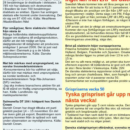
28 besättningar är drabbade i delstaten. 14
Swedish Meats kommer inte att låna pengar av L
785 nöt har slaktats och destruerats.
och inte heller för att locka in KLS i samarbetet.
I Brasilien lär över 700 besättningar
dragit tillbaka sin ansökan om lån från LRF och 
drabbats av smittan. Djuren har antingen
banksystemet i stället. Detta sägs i ett PM, Fr
slaktats eller kommit under övervakning. Det
lånet, som gått ut från centrala LRF till LRFs r
rör sig om 97 430 nöt. Källa: MeatNews
-Eftersom vi inte har någon förfrågan, är något lå
/MaskinBladet /Nilsl
utsänt PM.
LRF anser att det är viktigt att omstruktureringen
Fler smågrisar, färre slaktsvin i Holland
Kommer det nya förfrågningar om LRFs medverka
från nästa år
strukturarbetet, så behandlas dessa från fall till fa
Många holländska slaktsvinsuppfödarna
-En av grundidéerna med insatskapital i LRF är a
bygger om stallarna till smågrisprodukton,
föreningarnas utveckling, sägs det.
därför att det blir möjligt att byta
slaktgriskvoter till rättigheter att producera
Brist på slaktsvin höjer europapriserna
smågrisar 1 januari 2006. Det är just vad
Priserna fortsätter stiga i flera europeiska lände
som sker i Danmark p g a de hårda
Holland, Belgien, Frankrike och Spanien. Orsake
miljöbestämmelserna. Källa: Danske
många länder ligger nu priset på över 13 kr och
Svineproducenter.
15 kr.
Det ser nu allt mera möjligt ut, att priset ska kunn
Mat bör märkas med ursprungsland, sa
eftersom exporten till östländerna är god och ef
norske livsmedelsministern
är stor i flera länder i Västeuropa. Källa: ISN
-Konsumenterna bör ha valfrihet att välja,
De danska slakterierna rapporterar också god e
därför bör mat märkas med ursprungsland,
bog och annan charkråvara. Men, som framgår 
sa norske lantbruks- och
exporten avtar när vi passerar vecka 50.
livsmedelsministern Terje Riis-Johansen
Sammanfattat ser europabilden ganska positiv u
(SP) i veckan.
-Jag ska invitera branschens aktörer för att
få till stånd en frivillig ursprungsmärkning, sa
Grispriserna vecka 50
han. Källa: Landbruks- og
Tyska grispriset går upp 
matdepartementet
nästa vecka!
Salmonella DT 104 i köttparti hos Danish
Crown
Tyska grispriset går upp 5 cent nästa vecka. De
Danish Crown har dragit tillbaka ett parti
fjol vid samma tid var ungefär lika stor, så mönst
griskött packat 14 – 15 november. En del
griskött och begränsade utbud.
har även gått på export. Besättningen som
I Tyskland har man varit rädd för att en köttsk
grisarna kommer ifrån är spårad och satt
skulle skada marknaden inför julen. Men det har
under observation av myndigheterna. Källa:
har varit stabil och nu stiger priset.
Danish Crown.
Danska slaktgrispriset oförändrat, svenska m