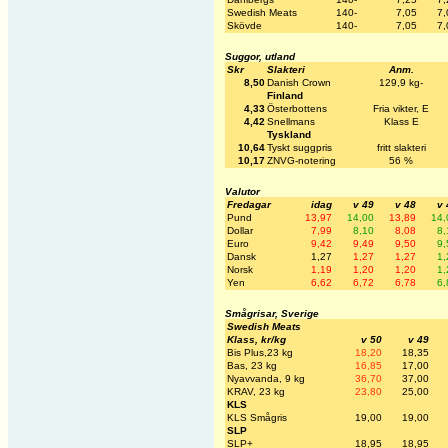
Swedish Meats
140-
7,05
7,
Skövde
140-
7,05
7,
Suggor, utland
Skr
Slakteri
Anm.
8,50
Danish Crown
129,9 kg-
Finland
4,33
Österbottens
Fria vikter, E
4,42
Snellmans
Klass E
Tyskland
10,64
Tyskt suggpris
fritt slakteri
10,17
ZNVG-notering
56 %
Valutor
Fredagar
idag
v 49
v 48
v 
Pund
13,97
14,00
13,89
14,
Dollar
7,99
8,10
8,08
8,
Euro
9,42
9,49
9,50
9,
Dansk
1,27
1,27
1,27
1,
Norsk
1,19
1,20
1,20
1,
Yen
6,62
6,72
6,78
6,
Smågrisar, Sverige
Swedish Meats
Klass, kr/kg
v 50
v 49
Bis Plus,23 kg
18,20
18,35
Bas, 23 kg
16,85
17,00
Nyavvanda, 9 kg
36,70
37,00
KRAV, 23 kg
23,80
25,00
KLS
KLS Smågris
19,00
19,00
SLP
SLP+
18,95
18,95