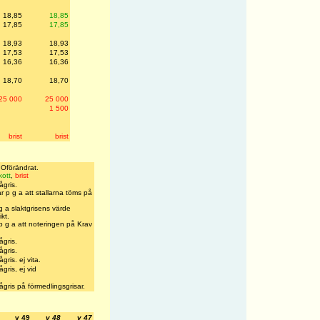
18,85
18,85
17,85
17,85
18,93
18,93
17,53
17,53
16,36
16,36
18,70
18,70
25 000
25 000
1 500
brist
brist
Oförändrat.
kott
,
brist
ågris.
r p g a att stallarna töms på
g a slaktgrisens värde
ikt.
p g a att noteringen på Krav
ågris.
ågris.
ris. ej vita.
gris, ej vid
gris på förmedlingsgrisar.
v 49
v 48
v 47