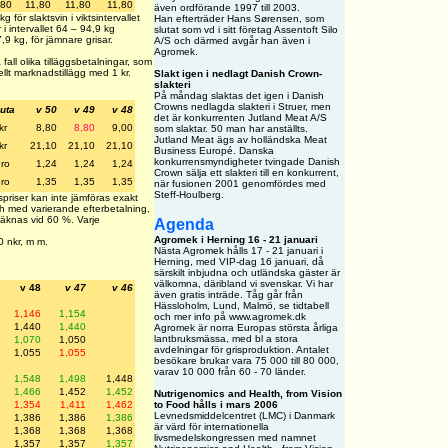
,80
11,80
11,80
11,80
även ordförande 1997 till 2003.
för slaktsvin i viktsintervallet
Han efterträder Hans Sørensen, som
i intervallet 64 – 94,9 kg
slutat som vd i sitt företag Assentoft Silo
,9 kg, för jämnare grisar.
A/S och därmed avgår han även i
Agromek.
a fall olika tilläggsbetalningar, som
llt marknadstillägg med 1 kr.
Slakt igen i nedlagt Danish Crown-
slakteri
På måndag slaktas det igen i Danish
Crowns nedlagda slakteri i Struer, men
uta
v 50
v 49
v 48
det är konkurrenten Jutland Meat A/S
kr
8,80
8,80
9,00
som slaktar. 50 man har anställts.
Jutland Meat ägs av holländska Meat
kr
21,10
21,10
21,10
Business Europé. Danska
konkurrensmyndigheter tvingade Danish
ro
1,24
1,24
1,24
Crown sälja ett slakteri till en konkurrent,
ro
1,35
1,35
1,35
när fusionen 2001 genomfördes med
Steff-Houlberg.
priser kan inte jämföras exakt
h med varierande efterbetalning,
räknas vid 60 %. Varje
Agenda
Agromek i Herning 16 - 21 januari
0 nkr, m m.
Nästa Agromek hålls 17 - 21 januari i
Herning, med VIP-dag 16 januari, då
särskilt inbjudna och utländska gäster är
välkomna, däribland vi svenskar. Vi har
v 48
v 47
v 46
även gratis inträde. Tåg går från
Hässloholm, Lund, Malmö, se tidtabell
1,146
1,154
och mer info på www.agromek.dk
1,440
1,440
Agromek är norra Europas största årliga
lantbruksmässa, med bl a stora
1,070
1,050
avdelningar för grisproduktion. Antalet
1,055
1,055
besökare brukar vara 75 000 till 80 000,
varav 10 000 från 60 - 70 länder.
1,548
1,498
1,448
1,466
1,452
1,452
Nutrigenomics and Health, from Vision
1,354
1,411
1,462
to Food hålls i mars 2006
Levnedsmiddelcentret (LMC) i Danmark
1,386
1,386
1,386
är värd för internationella
1,368
1,368
1,368
livsmedelskongressen med namnet
1,357
1,357
1,357