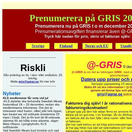
Prenumerera på GRIS 20
Prenumerera nu på GRIS t o m december 2
Prenumerationsavgiften finansierar även @-G
Tryck här nedan för pris, skriv ut fakturan själv:
Sverige
Finland
Norge och EU
Utanfö
__________________________
@-GRIS
Riskli
9 de
@-
GRIS
är en del av tidningen
GRIS
,
med s
från polering av ris, i stor- eller småsäck, 20
grisnoteringar.
öre/kg.
Datera upp priser och 
Maila
gris@agrar.se
för mer info
Senaste uppdatering 15 dec
__________________________
Bidra till så bra information i @
genom att lämna tips och påp
Nyheter
gris@agrar.se
019-5
KLS medlemmar får veta vid jul
-KLS styrelse ska behandla Swedish Meats
Fakturera dig själv! I år rationalisera
fusionsbud 19 – 20 december, sedan ska
faktureringskostnaden!
medlemmarna informeras. Om det är
intressant med fusion, vilket står helt öppet,
Längst upp på den här sidan finns en annons f
kan beslut tas vid ordinarie årsstämma 25
klickar på en gul ruta, t ex Sverige, får du (för
mars i Växjö. Det är för kort tid till ordinarie
en faktura där du kan fylla i dina namn- eller före
stämma för att hålla extra stämma, säger
ut fakturan.
Mats Olsson, Ljungbyholm, KLS
Det har varit behov av att höja prenumerationspri
ordförande.
år har jag hittat nya sätt att rationalisera och spar
Vad Swedish Meats bud innebär och vad
merparten av kostnaderna för fakturering!