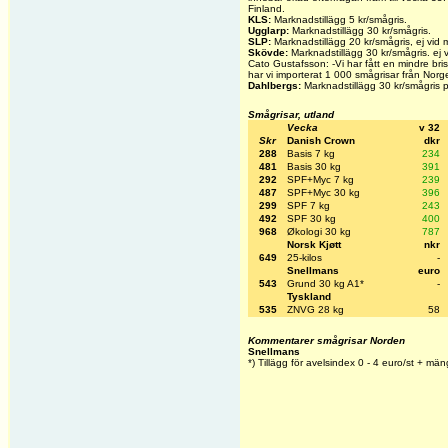
Finland.
KLS:
Marknadstillägg 5 kr/smågris.
Ugglarp:
Marknadstillägg 30 kr/smågris.
SLP:
Marknadstillägg 20 kr/smågris
, ej vid
Skövde:
Marknadstillägg 30 kr/smågris. ej v
Cato Gustafsson: -Vi har fått en mindre bris
har vi importerat 1 000 smågrisar från Norg
Dahlbergs:
Marknadstillägg 30 kr/smågris p
Smågrisar, utland
Vecka
v 32
Skr
Danish Crown
dkr
288
Basis 7 kg
234
481
Basis 30 kg
391
292
SPF+Myc 7 kg
239
487
SPF+Myc 30 kg
396
299
SPF 7 kg
243
492
SPF 30 kg
400
968
Økologi 30 kg
787
Norsk Kjøtt
nkr
649
25-kilos
-
Snellmans
euro
543
Grund 30 kg A1*
-
Tyskland
535
ZNVG 28 kg
58
Kommentarer smågrisar Norden
Snellmans
*) Tillägg för avelsindex 0 - 4 euro/st + män