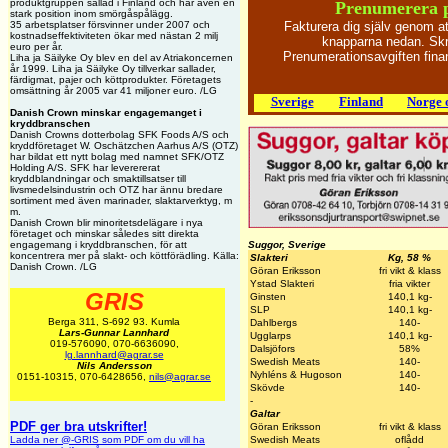
produktgruppen sallad i Finland och har även en
Prenumerera 
stark position inom smörgåspålägg.
35 arbetsplatser försvinner under 2007 och
Fakturera dig själv genom a
kostnadseffektiviteten ökar med nästan 2 milj
knapparna nedan. Skri
euro per år.
Prenumerationsavgiften fin
Liha ja Säilyke Oy blev en del av Atriakoncernen
år 1999. Liha ja Säilyke Oy tillverkar sallader,
färdigmat, pajer och köttprodukter. Företagets
omsättning år 2005 var 41 miljoner euro. /LG
Sverige
Finland
Norge 
Danish Crown minskar engagemanget i
kryddbranschen
Danish Crowns dotterbolag SFK Foods A/S och
kryddföretaget W. Oschätzchen Aarhus A/S (OTZ)
har bildat ett nytt bolag med namnet SFK/OTZ
Holding A/S. SFK har leverererat
kryddblandningar och smaktillsatser till
livsmedelsindustrin och OTZ har ännu bredare
sortiment med även marinader, slaktarverktyg, m
m.
Danish Crown blir minoritetsdelägare i nya
företaget och minskar således sitt direkta
engagemang i kryddbranschen, för att
Suggor, Sverige
koncentrera mer på slakt- och köttförädling. Källa:
Slakteri
Kg, 58 %
Danish Crown. /LG
Göran Eriksson
fri vikt & klass
Ystad Slakteri
fria vikter
GRIS
Ginsten
140,1 kg-
SLP
140,1 kg-
Berga 311, S-692 93. Kumla
Dahlbergs
140-
Lars-Gunnar Lannhard
Ugglarps
140,1 kg-
019-576090, 070-6636090,
Dalsjöfors
58%
lg.lannhard@agrar.se
Swedish Meats
140-
Nils Andersson
Nyhléns & Hugoson
140-
0151-10315, 070-6428656,
nils@agrar.se
Skövde
140-
-
Galtar
PDF ger bra utskrifter!
Göran Eriksson
fri vikt & klass
Ladda ner @-GRIS som PDF om du vill ha
Swedish Meats
oflådd