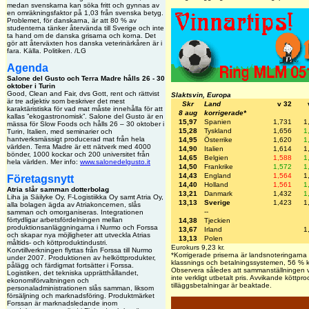
medan svenskarna kan söka fritt och gynnas av
en omräkningsfaktor på 1,03 från svenska betyg.
Problemet, för danskarna, är att 80 % av
studenterna tänker återvända till Sverige och inte
ta hand om de danska grisarna och korna. Det
gör att återväxten hos danska veterinärkåren är i
fara. Källa. Politiken. /LG
Agenda
Salone del Gusto och Terra Madre hålls 26 - 30
oktober i Turin
Good, Clean and Fair, dvs Gott, rent och rättvist
Slaktsvin, Europa
är tre adjektiv som beskriver det mest
Skr
Land
v 32
karaktäristiska för vad mat måste innehålla för att
8 aug
korrigerade*
kallas ”ekogastronomisk”. Salone del Gusto är en
15,97
Spanien
1,731
1
mässa för Slow Foods och hålls 26 – 30 oktober i
15,28
Tyskland
1,656
1
Turin, Italien, med seminarier och
hantverksmässigt producerad mat från hela
14,95
Österrike
1,620
1
världen. Terra Madre är ett nätverk med 4000
14,90
Italien
1,614
1
bönder, 1000 kockar och 200 universitet från
14,65
Belgien
1,588
1
hela världen. Mer info:
www.salonedelgusto.it
14,50
Frankrike
1,572
1
14,43
England
1,564
1
Företagsnytt
14,40
Holland
1,561
1
Atria slår samman dotterbolag
13,21
Danmark
1,432
1
Liha ja Säilyke Oy, F-Logistiikka Oy samt Atria Oy,
13,13
Sverige
1,423
1
alla bolagen ägda av Atriakoncernen, slås
--
samman och omorganiseras. Integrationen
förtydligar arbetsfördelningen mellan
14,38
Tjeckien
produktionsanläggningarna i Nurmo och Forssa
13,67
Irland
1
och skapar nya möjligheter att utveckla Atrias
13,13
Polen
måltids- och köttproduktindustri.
Eurokurs 9,23 kr.
Korvtillverkningen flyttas från Forssa till Nurmo
*Korrigerade priserna är landsnoteringarna k
under 2007. Produktionen av helköttprodukter,
klassnings och betalningssystemen, 56 % kött,
pålägg och färdigmat fortsätter i Forssa.
Observera således att sammanställningen vis
Logistiken, det tekniska upprätthållandet,
inte verkligt utbetalt pris. Avvikande köttpro
ekonomiförvaltningen och
tilläggsbetalningar är beaktade.
personaladministrationen slås samman, liksom
försäljning och marknadsföring. Produktmärket
Forssan är marknadsledande inom