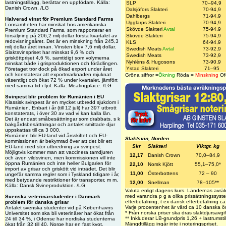
lastningstillägg, berättar en uppfödare. Källa:
SLP
70–94,9
Danish Crown. /LG
Dalsjöfors Slakteri
70-94,9
Dahlbergs
71-94,9
Halverad vinst för Premium Standard Farms
Ugglarps Slakteri
70-94,9
Lönsamheten har minskat hos amerikanska
Skövde Slakteri
Avtal
75-94,9
Premium Standard Farms, som rapporterar en
försäljning på 206,2 milj dollar första kvartalet av
Skövde Slakteri
75-94,9
redovisningsåret. Det är en minskning från 245,3
KLS
64-94,9
milj dollar året innan. Vinsten blev 7,6 milj dollar.
Swedish Meats
Avtal
73-92,9
Slaktsvinspriset har minskat 9,6 % och
Swedish Meats
73-92,9
grisköttpriset 4,6 %, samtidigt som volymerna
Nyhléns & Hugosons
73-90,9
minskat både i grisproduktionen och förädlingen.
Ystad Slakteri
71–95
Företaget tror dock på ökad export under året
och konstaterar att exportmarknaden mjuknat
Gröna siffror =
Ökning
Röda =
Minskning
Of
väsentligt och ökat 72 % under kvartalet, jämfört
med samma tid i fjol. Källa: Meatingplace. /LG
Svinpest blir problem för Rumänien i EU
Klassisk svinpest är en mycket utbredd sjukdom i
Rumänien. Enbart i år (till 12 juli) har 397 utbrott
konstaterats, i över 30 av vad vi kan kalla län.
Det är endast småbesättningar som drabbats, s k
bakgårdsbesättningar och antalet smittade djur
uppskattas till ca 3 000.
Rumänien blir EU-land vid årsskiftet och EU-
Slaktsvin, Norden
kommissionen är bekymrad över att det blir ett
Skr
Slakteri
Viktgr. kg
EU-land med stor utbredning av svinpest.
Möjligtvis kommer man att vaccinera tamdjuren
12,17
Danish Crown
70,0–84,9
och även vildsvinen, men kommissionen vill inte
öppna Rumänien och inte heller Bulgarien för
22,10
Norsk Kjött
55,1–75,0*
import av grisar och griskött vid inträdet. Det blir
11,00
Österbottens
72 – 90
ungefär samma regler som i Tyskland tidigare i år,
med betydande restriktioner för transporter, m m.
12,00
Snellman
78–105**
Källa: Dansk Svineproduktion. /LG
Valuta enligt dagens kurs. Ländernas avräk
med varandra p g a olika prissättningssys
Svenska veterinärstudenter i Danmark
efterbetalning, t ex dansk efterbetalning c
problem för danska grisar
Varje procentenhet är värd ca 10 danska ö
Antalet svenska studenter vid på Københavns
* Från norska priser ska dras slaktdjursavgif
Universitet som ska bli veterinärer har ökat från
** Inkluderar LB-grundpris 1,26 + lastrumsti
24 till 34 %, i Odense har nordiska studenterna
Mängdtillägg ingår inte i noteringspriset.
ökat från 32 till 40. Norge har en fast kvot,