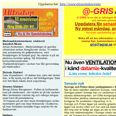
Uppdatera här:
http://www.grisportalen/egris
@-GRIS
4
@-
GRIS
är en del av tidningen
G
och senaste grisnot
Uppdatera för
senas
Ny minst måndag, o
Senaste uppdatering gjo
Bidra till så bra information 
Marknadskommentarer, slaktsvin
Lämna tips, kommentarer o
Swedish Meats
gris@agrar.se
01
Johan Andersson: -Marknadsläget är ganska
oförändrat sedan föregående vecka. Vi märker
viss avmattning för grillprdukterna, men
försäljningen är fortsatt god. Nu väntar vi på att
skolorna kommer igång. Då förändras
konsumtionsmönstret.
-Partiprishöjningen i veckan har fått genomslag
på marknaden.
Skövde Slakteri
Cato Gustafsson: -Vi slaktar bra, men det räcker
inte, vi får tacka nej till en del förfrågningar. Sida
och fett fläsk måste dock exporteras.
Senaste nytt
Ginsten Slakteri
Sverige och Polen delar jumboplatsen i
Bengt Göran Bengtsson: -Folket är fortfarande
När du läser tabellen slaktsvin Europa, neda
kvar på västkusten, när vädret är så här vackert.
Sveriges priser! Sverige kan nu utnämnas ti
Men skolstarten närmar sig och många tvingas
sämsta slaktsvinspriset, om ISNs korrigerad
snart hem till storstäderna.
ISN försöker jämföra slaktsvinspriserna så
-Vi hoppas på att den stora försäljningen under
korrigerar för avvikelser i klassning, m m.
sommaren gett oss ökat förtroende i butikerna,
Sverige och Polen ligger på samma grispris
så man fortsätter beställa höga volymer för de
ligger två veckor efter och har varit på sta
fastboende.
det nog inte är farligt att säga att det är 
Höjs inte slaktsvinspriset i Sverige nästa veck
Ugglarp
vitt, att Sverige har Europas sämsta grispris