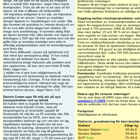
Norge. Allt var klart för att trycka på knappen.
jämförande noteringen.
Men vi avstår från importen, säger Hans Agné,
Orsaken till det höga priset söderut är just
Avelspoolen. Trots att allt ser ut att vara ok för
Produktionsmässigt har vi nackdelar av vårt 
import, så drar vi tillbaka vår livdjursaffär.
inte heller glömma fördelarna av måttliga
-Att importera smågrisar är en sak, att importera
avelsdjur är en annan. Import av avelsdjur
Koppling mellan charkuteriprodukter o
tränger djupare in i besättningen och aveln. Alla
Ökad konsumtion av charkuteriprodukter so
djur kommer att granskas in i minsta detalj och ev
risken för magsäckcancer, visar en sammanst
fel av ena eller andra slaget kan drabba vår
på totalt 4 704 personer 1966 till 2006. R
image som avelsföretag. Vi kommer aldrig ifrån
ökar med mellan 15 och 38 % vid en ökad 
att djuren kommer från olika länder och import av
med ungefär en halv portion om dagen. Mag
föreslagna 1 000 djur blir inte samma som när det
procent av det totala antalet dödsfall i canc
gäller köp av enstaka avelsdjur som sätts in
Trots en världsomfattande minskning av an
offentlig avelsproduktion med de kontrollprogram
de senaste 50 åren är sjukdomen fortfaran
som finns där.
cancerformen. På grund av sin dödlighet är 
-Det finns skillnader i synen på sjukdomar och
cancerrelaterad död. Cirka 700 000 person
inte minst kan serotyperna skilja. Vi har också
cancerform varje år.
olika syn på defekter hos djuren. När
Charkuteriprodukter är ofta saltade, rökta elle
veterinärerna börjar diskutera alla problem som
hållbarheten. Detta skulle kunna öka riske
kan uppkomma, då kan vem som helst få kalla
som gjorts tidigare har visat motsägelseful
fötter, säger han.
Karolinska Institutet.
-I stället har vi sett över möjligheterna till
Kommentar:
Karolinska Institutets pressm
återkorsning och betäckning av slaktsvin med bra
uppgifterna som "ny forskning". Det är do
härstamning här i Sverige. Vi har löst de akuta
tidigare forskning, närmare bestämt 15 stud
leveransfrågorna internt. Därmed inte sagt att
om rapporterna är entydiga, låter underlage
import av avelsdjur är skrinlagd för alltid. Det kan
kan orsakas av så många faktorer, bl a bakt
komma behov senare, säger Hans. /LG
Datera upp för senaste noteringar!
Danish Crown spar 50 milj skr på nya
Om du inte läser @-GRIS strax efter att du får
transportrutiner och ny teknik
uppdatera @-GRIS
innan du börjar läsa. J
Ett halvår med ny logistik för hämtning av
takt de anländer och det kan även finnas 
slaktsvin inom Danish Crown, visar att
besparingarna av kostnader uppgår till
Partipriset
förväntade 40 milj dkr, ca 50 svenska mkr. Alla
Helsfallspriset är oförändrat.
transportbilar har nu GPS, som visar var
transportbilen befinner sig och när den rör sig.
Slaktsvin, grundnotering för bäst betalda
Uppfödaren betalar för exakt den tid som
Slakteri
Viktgr kg
förbrukas för lastning. Dessutom är det lätt för
Ginsten Slakteri
Avtal
65-94,9
transportören att hitta rätt väg till gårdarna.
Ginsten Slakteri
65-94,9
-Vid snabb lastning från utlastningsavdelning får
SLP*
Avtal
70–94,9
jag upp till 1,40 dkr, dryga 1,70 skr extra per gris i