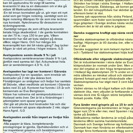
och att torkan minskar spannmålsskörden i 
kan bli uppbundna för evigt till samma
Skörden har börjat i södra Sverige. I Halla
leverantör.Vi ska ta en diskussion om vi ska gå
Magnus Cronqvist, Eldsberga, att kornet ger
vidare till Marknadsdomstolen.
landet. En del nötuppfödare har skördat 
-En tid innan kontraktet går ut, gör man ett nytt
eftersom betet är slut.
avtal som ger högre notering, samtidigt som en
Samma sak rapporteras från södra Finland
lägre notering tillämpas för de som inte tecknar
spannmålen som foder som komplement till
nya kontrakt. Nytecknarna får dessutom en
Inga grispriser i Sverige ändras nästa veck
teckningspremie.
eftersom det är tid att sätta in julgrisar.
-Samtidigt tvingas de som vill byta leverantör
betala höga skadestånd. I de gamla kontrakten
Danska suggorna kraftigt upp nästa veck
var det 70 kr, i nya 150 kr per gris. Vilken
ner
leverantör har råd att byta slakteri på dessa
Danska slaktsvinspriset är oförändrat näs
villkor, säger Hans. Och hur många års
kraftigt. Höjningen är 40 danska öre, eller 
leveransplikt kan det bli nästa gång? Jag tycker
ner 2 dkr.
frågan är värd att pröva i högre instans. /LG
Danska suggpriset är som bekant mycket b
och i Tyskland har slaktsvinspriset höjts kr
Avelspoolens semin ökade 9 % i juli
Avelspoolens seminleveranser ökade 9 % i juli,
Oförändrade eller stigande slaktsvinspri
jämfört med samma tid i fjol. Ackumulerat hela
Det är industrisemester i stora delar av Eu
året är seminökningen 4,9 %. /LG
köttprodukter än normalt under året. Men utb
stor del orsakat av den höga temperaturen o
Avelspoolen har lagt ner kontoret i Gärsnäs
I Holland låg slaktvolymen 20 % under en 
Avelspoolen har en sparplan, som innebär att
möts således av minskat utbud och stämni
kostnader på 2 mkr ska skäras bort.
därmed fortsatt god med oförändrade eller t
Försäljningen av smågrisar och livdjur har samlats
Slaktsvinspriserna har stigit med 3 cent bå
till Skövde, vilket medförde att kontoret i Gärsnäs
veckan.
lades ned 31 juli. Kontoret har funnits i 15 år och
Vädret väntas nu bli något kallare och där
bemannats av Eva Bengtsson.
slaktsvin öka, men utbudet är fortfarande 
Vidare har rutinerna vid seminproduktionen i
väntas dock inte få någon större betydelse f
Hudaryd setts över. Det är bl a förändringar i
fortsatt positiv. Källa: ISN.
arbetssättet som sparar pengar.
-Det går att plocka bort kostnader här och där
Fyra länder med grispris på ca 15 kr oc
och vi kommer att spara stipulerade 2 mkr, säger
Grisnoteringarna på kontinenten är höga, j
Hans Agné. /LG
ligger runt 15 kr eller mer, med Spanien i 
tanke på årstiden.
Avelspoolen avstår från import av livdjur från
Skillnaderna mellan länderna är också påtag
Norge
länderna tillhör samma handelsområde.
-Alla papper är klara, kompletterande
Danmark och Sverige befinner sig fortfaran
provtagningar är gjorda, Djurhälsovården och vi
Danmark kan man förvänta en efterbetalning p
har inspekterat grisarna och besättningarna i
Sverige finns fortfarande vissa tillägg som