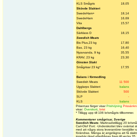
KLS Smågris
18,05
Skövde Slakteri
SwedeHam+
18,14
SwedeHam
16,69
Vita
15,57
Dahlbergs
Särklass D
18,15
Swedish Meats
Bis Plus,23 kg
17,80
Bas, 23 kg
16,40
Nyavvanda, 9 kg
35,55
KRAV, 23 kg
23,30
Ginsten Slakt
Smågrisar 23 kg*
17,55
-
Balans i förmedling
Swedish Meats
11 500
Ugglarps Slakteri
balans
Skövde Slakteri
500
SLP
-
KLS
balans
Prisernas färger visar
Prishöjning
Prissänkn
visar:
Överskott
,
brist
*
Tillägg upp till 106 kr/smågris tillkommer.
Kommentarer smågrisar, Sverige
Swedish Meats:
Marknadstillägg 20 kr/små
Carl-Olof Port: -Underskottet blev oväntat st
med att några stora leverantörer beställer s
förändras. Många är angelägna att få slaktsvi
innebär ökad efterfrågan fram till vecka 35. 