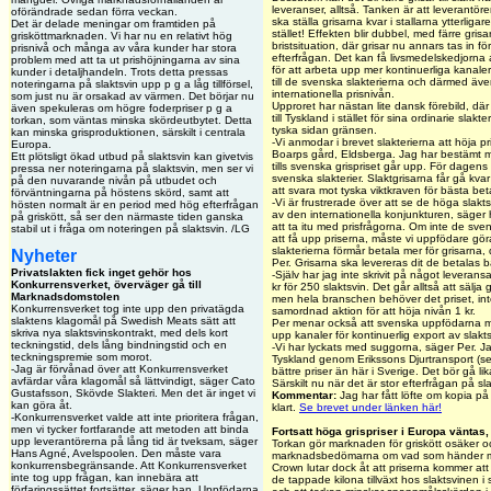
leveranser, alltså. Tanken är att leverantö
oförändrade sedan förra veckan.
ska ställa grisarna kvar i stallarna ytterligar
Det är delade meningar om framtiden på
stället! Effekten blir dubbel, med färre grisar
grisköttmarknaden. Vi har nu en relativt hög
bristsituation, där grisar nu annars tas in för
prisnivå och många av våra kunder har stora
efterfrågan. Det kan få livsmedelskedjorna a
problem med att ta ut prishöjningarna av sina
för att arbeta upp mer kontinuerliga kanaler ti
kunder i detaljhandeln. Trots detta pressas
till de svenska slakterierna och därmed äv
noteringarna på slaktsvin upp p g a låg tillförsel,
internationella prisnivån.
som just nu är orsakad av värmen. Det börjar nu
Upproret har nästan lite dansk förebild, där
även spekuleras om högre foderpriser p g a
till Tyskland i stället för sina ordinarie slak
torkan, som väntas minska skördeutbytet. Detta
tyska sidan gränsen.
kan minska grisproduktionen, särskilt i centrala
-Vi anmodar i brevet slakterierna att höja p
Europa.
Boarps gård, Eldsberga. Jag har bestämt mig 
Ett plötsligt ökad utbud på slaktsvin kan givetvis
tills svenska grispriset går upp. För dagens 13
pressa ner noteringarna på slaktsvin, men ser vi
svenska slakterier. Slaktgrisarna får gå kvar i 
på den nuvarande nivån på utbudet och
att svara mot tyska viktkraven för bästa bet
förväntningarna på höstens skörd, samt att
-Vi är frustrerade över att se de höga slakt
hösten normalt är en period med hög efterfrågan
av den internationella konjunkturen, säger h
på griskött, så ser den närmaste tiden ganska
att ta itu med prisfrågorna. Om inte de sve
stabil ut i fråga om noteringen på slaktsvin. /LG
att få upp priserna, måste vi uppfödare gör
slakterierna förmår betala mer för grisarna
Nyheter
Per. Grisarna ska levereras dit de betalas b
Privatslakten fick inget gehör hos
-Själv har jag inte skrivit på något leveran
Konkurrensverket, överväger gå till
kr för 250 slaktsvin. Det går alltså att sälja g
Marknadsdomstolen
men hela branschen behöver det priset, inte
Konkurrensverket tog inte upp den privatägda
samordnad aktion för att höja nivån 1 kr.
slaktens klagomål på Swedish Meats sätt att
Per menar också att svenska uppfödarna må
skriva nya slaktsvinskontrakt, med dels kort
upp kanaler för kontinuerlig export av slakts
teckningstid, dels lång bindningstid och en
-Vi har lyckats med suggorna, säger Per. Jag
teckningspremie som morot.
Tyskland genom Erikssons Djurtransport (se 
-Jag är förvånad över att Konkurrensverket
bättre priser än här i Sverige. Det bör gå l
avfärdar våra klagomål så lättvindigt, säger Cato
Särskilt nu när det är stor efterfrågan på sla
Gustafsson, Skövde Slakteri. Men det är inget vi
Kommentar:
Jag har fått löfte om kopia på b
kan göra åt.
klart.
Se brevet under länken här!
-Konkurrensverket valde att inte prioritera frågan,
men vi tycker fortfarande att metoden att binda
Fortsatt höga grispriser i Europa väntas
upp leverantörerna på lång tid är tveksam, säger
Torkan gör marknaden för griskött osäker 
Hans Agné, Avelspoolen. Den måste vara
marknadsbedömarna om vad som händer med
konkurrensbegränsande. Att Konkurrensverket
Crown lutar dock åt att priserna kommer at
inte tog upp frågan, kan innebära att
de tappade kilona tillväxt hos slaktsvinen 
förfaringssättet fortsätter, säger han. Uppfödarna