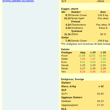
snygga utskrifter på papper.
SLP
oflådd
Suggor, utland
Skr
Slakteri
Anm.
8,73
Danish Crown
129,9 kg-
16,10
Norsk Kjøtt*
Fria vikter
Finland
4,24
Österbottens
Fria vikter, Ä
4,33
Snellmans
Klass E
Tyskland
11,16
ZNVG
56 %
Galtar
7,50
Danish Crown
109,9 kg-
*För smågrisar som levereras till slakt betala
Valutor
Fredagar
idag
v 29
v 29
Pund
13,58
13,51
13,49
Dollar
7,20
7,27
7,30
Euro
9,21
9,23
9,22
Dansk
1,23
1,23
1,23
Norsk
1,17
1,16
1,16
Yen
6,25
6,30
6,24
Smågrisar, Sverige
Slakteri
Klass, kr/kg
v 32
SLP
SLP+
18,30
Ugglarps Slakteri
Särklass
18,15
Ugglarpsgrisen
17,15
KLS