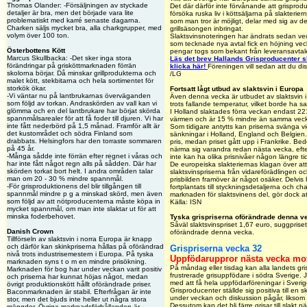
Thomas Olander: -Försäljningen av styckade
Det där därför inte förvånande att grisproducen
detaljer är bra, men det började vara lite
försöka ruska liv i köttsäljarna på slakterierna
problematiskt med karré senaste dagarna.
som man tror är möjligt, delar med sig av 
Charken säljs mycket bra, alla charkgrupper, med
grillsäsongen inbringat.
volym över 100 ton.
Slaktsvinsnoteringen har ändrats sedan vecka
som tecknade nya avtal fick en höjning ve
Österbottens Kött
pengar togs som bekant från leveransavtal
Marcus Skullbacka: -Det sker inga stora
Läs det brev Hallands Grisproducenter skr
förändringar på grisköttmarknaden förrän
klicka här!
Föreningen vill sedan att du disk
skolorna börjar. Då minskar grillprodukterna och
/LG
malet kött, stekbitarna och hela sortimentet för
storkök ökar.
Fortsatt lågt utbud av slaktsvin i Europa
-Vi väntar nu på lantbrukarnas överväganden
Även denna vecka är utbudet av slaktsvin i
som följd av torkan. Andraskörden av vall kan vi
trots fallande temperatur, vilket borde ha sa
glömma och en del lantbrukare har börjat skörda
I Holland slaktades förra veckan endast 221
spannmålsarealer för att få foder till djuren. Vi har
värmen och är 15 % mindre än samma vecka 
inte fått nederbörd på 1,5 månad. Framför allt är
Som tidigare antytts kan priserna svänga vid
det kustområdet och södra Finland som
sänkningar i Holland, England och Belgien.
drabbats. Helsingfors har den torraste sommaren
pris, medan priset gått upp i Frankrike. Be
på 45 år.
närma sig varandra redan nästa vecka, efter
-Många sådde inte förrän efter regnet i våras och
inte kan ha olika prisnivåer någon längre ti
har inte fått något regn alls på sådden. Där har
De europeiska slakteriernas klagan över att 
skörden torkat bort helt. I andra områden talar
slaktsvinspriserna från vidareförädlingen oc
man om 20 - 30 % mindre spannmål.
prisbilden framöver är något osäker. Delvis
-För grisproduktionens del blir tillgången till
fortplantats till styckningsdetaljerna och
spannmål mindre p g a minskad skörd, men även
marknaden för slaktsvinens del, gör dock att 
som följd av att nötproducenterna måste köpa in
Källa: ISN
mycket spannmål, om man inte slaktar ut för att
minska foderbehovet.
Tyska grispriserna oförändrade denna v
Såväl slaktsvinspriset 1,67 euro, suggprise
Danish Crown
oförändrade denna vecka.
Tillförseln av slaktsvin i norra Europa är knapp
och därför kan skinkpriserna hållas på oförändrad
Grispriserna vecka 32
nivå trots industrisemestern i Europa. På tyska
Uppfödaruppror nästa vecka mot l
marknaden syns t o m en mindre prisökning.
På måndag eller tisdag kan alla landets gris
Marknaden för bog har under veckan varit positiv
frustrerade grisuppfödare i södra Sverige. J
och priserna har kunnat höjas något, medan
med att få hela uppfödarföreningar i Sverig
övrigt produktionskött hållt oförändrade priser.
Grisproducenter ställde sig positiva till en
Baconmarknaden är stabil. Efterfrågan är inte
under veckan och diskussion pågår, likso
stor, men det bjuds inte heller ut några stora
Dessutom kan det bli färre grisar till slakt n
mängder. Övriga marknadsförhållanden är